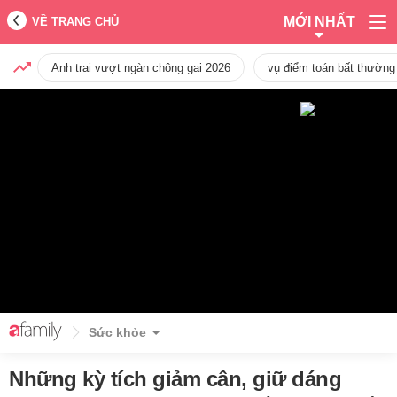
MỚI NHẤT
VỀ TRANG CHỦ
Anh trai vượt ngàn chông gai 2026
vụ điểm toán bất thường
Sức khỏe
Những kỳ tích giảm cân, giữ dáng