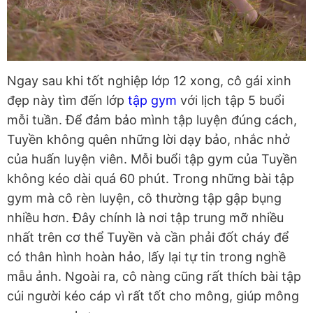
Ngay sau khi tốt nghiệp lớp 12 xong, cô gái xinh
đẹp này tìm đến lớp
tập gym
với lịch tập 5 buổi
mỗi tuần. Để đảm bảo mình tập luyện đúng cách,
Tuyền không quên những lời dạy bảo, nhắc nhở
của huấn luyện viên. Mỗi buổi tập gym của Tuyền
không kéo dài quá 60 phút. Trong những bài tập
gym mà cô rèn luyện, cô thường tập gập bụng
nhiều hơn. Đây chính là nơi tập trung mỡ nhiều
nhất trên cơ thể Tuyền và cần phải đốt cháy để
có thân hình hoàn hảo, lấy lại tự tin trong nghề
mẫu ảnh. Ngoài ra, cô nàng cũng rất thích bài tập
cúi người kéo cáp vì rất tốt cho mông, giúp mông