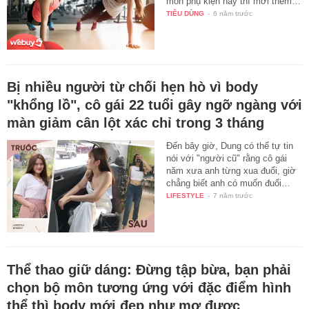
món phụ kiện này thì mới thêm…
TIÊU DÙNG
-
6 năm trước
Bị nhiều người từ chối hẹn hò vì body
"khổng lồ", cô gái 22 tuổi gây ngỡ ngàng với
màn giảm cân lột xác chỉ trong 3 tháng
Đến bây giờ, Dung có thể tự tin
nói với "người cũ" rằng cô gái
năm xưa anh từng xua đuổi, giờ
chẳng biết anh có muốn đuổi…
LIFESTYLE
-
7 năm trước
Thể thao giữ dáng: Đừng tập bừa, bạn phải
chọn bộ môn tương ứng với đặc điểm hình
thể thì body mới đẹp như mơ được