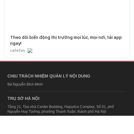
Theo dõi biến động thị trường mọi lúc, mọi nơi, tải app
ngay!
cafef.vn
CHỊU TRÁCH NHIỆM QUẢN LÝ NỘI DUNG
Bà Nguyễn Bích Minh
TRỤ SỞ HÀ NỘI
Tầng 21, Tòa nhà Center Building, Hapulico Complex, Số 01, phố
Nguyễn Huy Tưởng, phường Thanh Xuân, thành phố Hà Nội
Email:
contact@afamily.vn |
Điện thoại:
024 7309 5555, máy lẻ 62.370