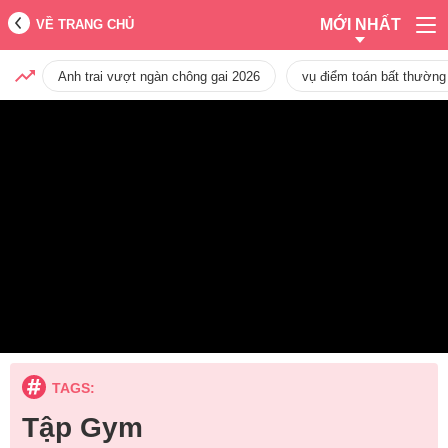
MỚI NHẤT
VỀ TRANG CHỦ
Anh trai vượt ngàn chông gai 2026
vụ điểm toán bất thường
TAGS:
Tập Gym