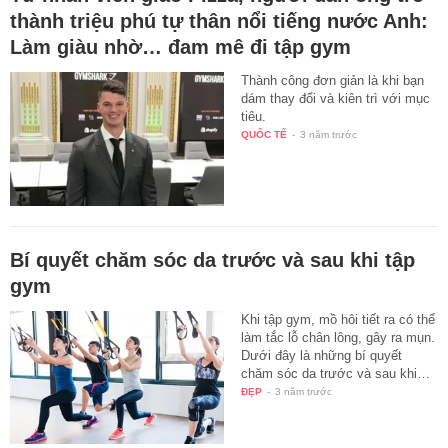
thành triệu phú tự thân nổi tiếng nước Anh:
Làm giàu nhờ… đam mê đi tập gym
Thành công đơn giản là khi bạn
dám thay đổi và kiên trì với mục
tiêu.
QUỐC TẾ
-
3 năm trước
Bí quyết chăm sóc da trước và sau khi tập
gym
Khi tập gym, mồ hôi tiết ra có thể
làm tắc lỗ chân lông, gây ra mụn.
Dưới đây là những bí quyết
chăm sóc da trước và sau khi…
ĐẸP
-
3 năm trước