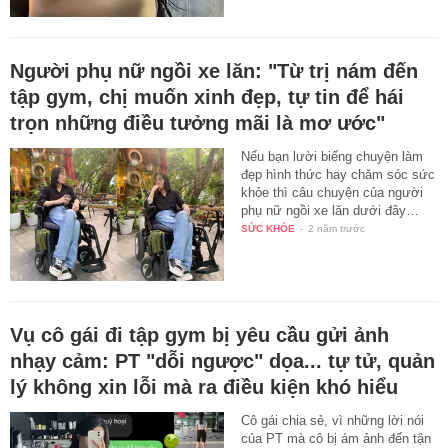
Người phụ nữ ngồi xe lăn: "Từ trị nám đến
tập gym, chị muốn xinh đẹp, tự tin để hái
trọn những điều tưởng mãi là mơ ước"
Nếu bạn lười biếng chuyện làm
đẹp hình thức hay chăm sóc sức
khỏe thì câu chuyện của người
phụ nữ ngồi xe lăn dưới đây…
SỨC KHỎE
-
2 năm trước
Vụ cô gái đi tập gym bị yêu cầu gửi ảnh
nhạy cảm: PT "dỗi ngược" dọa... tự tử, quản
lý không xin lỗi mà ra điều kiện khó hiểu
Cô gái chia sẻ, vì những lời nói
của PT mà cô bị ám ảnh đến tận