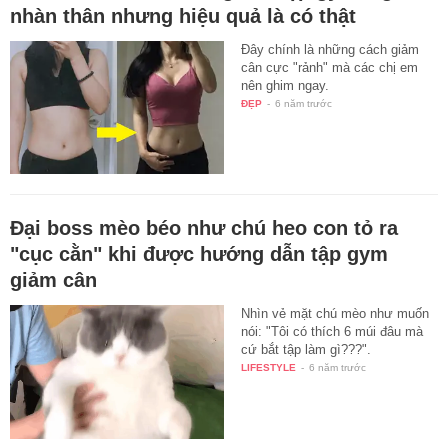
nhàn thân nhưng hiệu quả là có thật
Đây chính là những cách giảm
cân cực "rảnh" mà các chị em
nên ghim ngay.
ĐẸP
-
6 năm trước
Đại boss mèo béo như chú heo con tỏ ra
"cục cằn" khi được hướng dẫn tập gym
giảm cân
Nhìn vẻ mặt chú mèo như muốn
nói: "Tôi có thích 6 múi đâu mà
cứ bắt tập làm gì???".
LIFESTYLE
-
6 năm trước