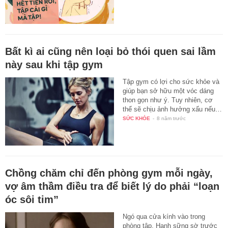
Bất kì ai cũng nên loại bỏ thói quen sai lầm
này sau khi tập gym
Tập gym có lợi cho sức khỏe và
giúp bạn sở hữu một vóc dáng
thon gọn như ý. Tuy nhiên, cơ
thể sẽ chịu ảnh hưởng xấu nếu…
SỨC KHỎE
-
8 năm trước
Chồng chăm chỉ đến phòng gym mỗi ngày,
vợ âm thầm điều tra để biết lý do phải “loạn
óc sôi tim”
Ngó qua cửa kính vào trong
phòng tập, Hạnh sững sờ trước