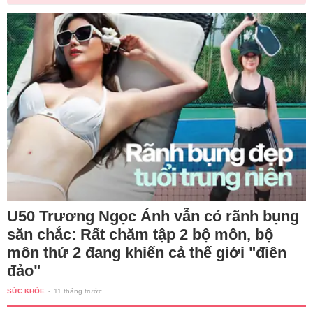
U50 Trương Ngọc Ánh vẫn có rãnh bụng
săn chắc: Rất chăm tập 2 bộ môn, bộ
môn thứ 2 đang khiến cả thế giới "điên
đảo"
SỨC KHỎE
-
11 tháng trước