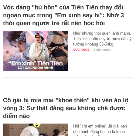
Vóc dáng "hú hồn" của Tiên Tiên thay đổi
ngoạn mục trong "Em xinh say hi": Nhờ 3
thói quen người trẻ rất nên học hỏi
Nhờ những thói quen lành mạnh,
Tiên Tiên luôn duy trì mức cân lý
tưởng khoảng 53-54kg.
SỨC KHỎE
-
1 năm trước
Cô gái bị mỉa mai "khoe thân" khi vén áo lộ
vòng 3: Sự thật đằng sau không chê được
điểm nào
Hội "chị em online" đã giải oan
cho hành động bị cho là khoe