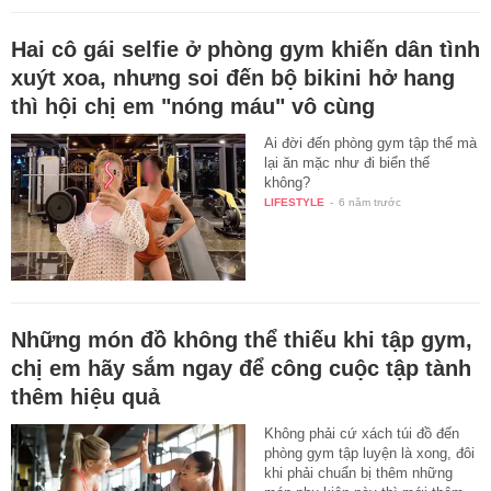
Hai cô gái selfie ở phòng gym khiến dân tình
xuýt xoa, nhưng soi đến bộ bikini hở hang
thì hội chị em "nóng máu" vô cùng
Ai đời đến phòng gym tập thể mà
lại ăn mặc như đi biển thế
không?
LIFESTYLE
-
6 năm trước
Những món đồ không thể thiếu khi tập gym,
chị em hãy sắm ngay để công cuộc tập tành
thêm hiệu quả
Không phải cứ xách túi đồ đến
phòng gym tập luyện là xong, đôi
khi phải chuẩn bị thêm những