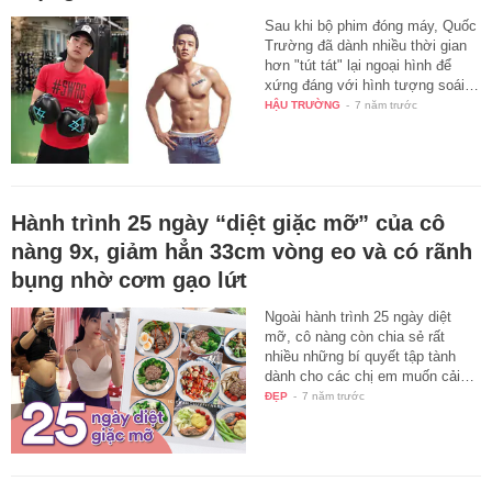
Sau khi bộ phim đóng máy, Quốc
Trường đã dành nhiều thời gian
hơn "tút tát" lại ngoại hình để
xứng đáng với hình tượng soái…
HẬU TRƯỜNG
-
7 năm trước
Hành trình 25 ngày “diệt giặc mỡ” của cô
nàng 9x, giảm hẳn 33cm vòng eo và có rãnh
bụng nhờ cơm gạo lứt
Ngoài hành trình 25 ngày diệt
mỡ, cô nàng còn chia sẻ rất
nhiều những bí quyết tập tành
dành cho các chị em muốn cải…
ĐẸP
-
7 năm trước