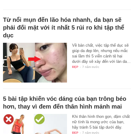
Từ nổi mụn đến lão hóa nhanh, da bạn sẽ
phải đối mặt với ít nhất 5 rủi ro khi tập thể
dục
Về bản chất, việc tập thể dục sẽ
giúp da đẹp lên, nhưng nếu mắc
sai lầm thì 5 viễn cảnh tệ hại
dưới đây sẽ xảy đến với làn da…
ĐẸP
-
7 năm trước
5 bài tập khiến vóc dáng của bạn trông béo
hơn, thay vì đem đến thân hình mảnh mai
Khi thân hình thon gọn, đậm chất
nữ tính là mong ước của bạn,
hãy tránh 5 bài tập dưới đây.
ĐẸP
-
7 năm trước