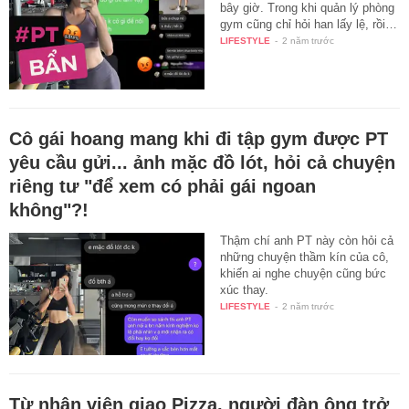
bây giờ. Trong khi quản lý phòng
gym cũng chỉ hỏi han lấy lệ, rồi…
LIFESTYLE
-
2 năm trước
Cô gái hoang mang khi đi tập gym được PT
yêu cầu gửi... ảnh mặc đồ lót, hỏi cả chuyện
riêng tư "để xem có phải gái ngoan
không"?!
Thậm chí anh PT này còn hỏi cả
những chuyện thầm kín của cô,
khiến ai nghe chuyện cũng bức
xúc thay.
LIFESTYLE
-
2 năm trước
Từ nhân viên giao Pizza, người đàn ông trở