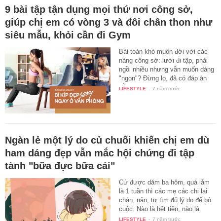
9 bài tập tận dụng mọi thứ nơi công sở,
giúp chị em có vòng 3 và đôi chân thon như
siêu mẫu, khỏi cần đi Gym
Bài toán khó muôn đời với các
nàng công sở: lười đi tập, phải
ngồi nhiều nhưng vẫn muốn dáng
"ngon"? Đừng lo, đã có đáp án
dễ…
LIFESTYLE
-
7 năm trước
Ngàn lẻ một lý do củ chuối khiến chị em dù
ham dáng đẹp vẫn mắc hội chứng đi tập
tành "bữa đực bữa cái"
Cứ được dăm ba hôm, quá lắm
là 1 tuần thì các mẹ các chị lại
chán, nản, tự tìm đủ lý do để bỏ
cuộc. Nào là hết tiền, nào là
tập…
LIFESTYLE
-
7 năm trước