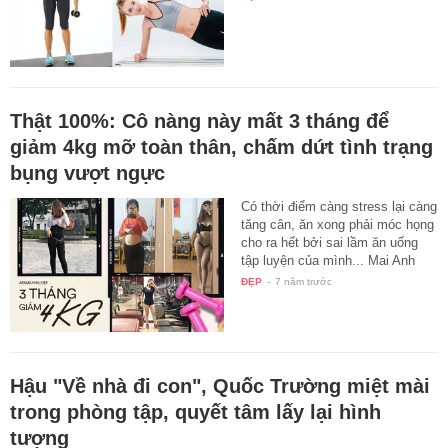
Thật 100%: Cô nàng này mất 3 tháng để
giảm 4kg mỡ toàn thân, chấm dứt tình trạng
bụng vượt ngực
Có thời điểm càng stress lại càng
tăng cân, ăn xong phải móc họng
cho ra hết bởi sai lầm ăn uống
tập luyện của mình... Mai Anh
đã…
ĐẸP
-
7 năm trước
Hậu "Về nhà đi con", Quốc Trường miệt mài
trong phòng tập, quyết tâm lấy lại hình
tượng