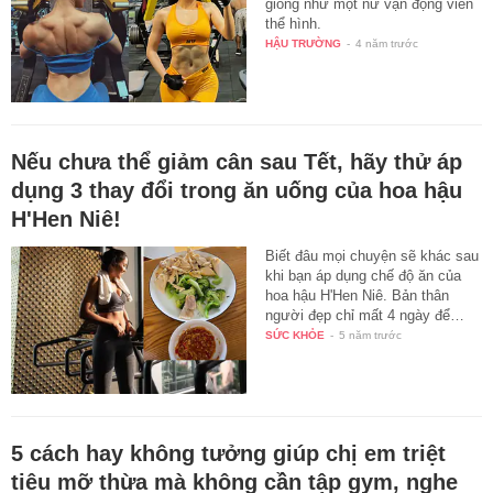
giống như một nữ vận động viên
thể hình.
HẬU TRƯỜNG
-
4 năm trước
Nếu chưa thể giảm cân sau Tết, hãy thử áp
dụng 3 thay đổi trong ăn uống của hoa hậu
H'Hen Niê!
Biết đâu mọi chuyện sẽ khác sau
khi bạn áp dụng chế độ ăn của
hoa hậu H'Hen Niê. Bản thân
người đẹp chỉ mất 4 ngày để…
SỨC KHỎE
-
5 năm trước
5 cách hay không tưởng giúp chị em triệt
tiêu mỡ thừa mà không cần tập gym, nghe