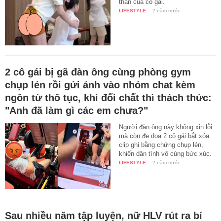
thân của cô gái.
LIFESTYLE
-
2 năm trước
2 cô gái bị gã đàn ông cùng phòng gym
chụp lén rồi gửi ảnh vào nhóm chat kèm
ngôn từ thô tục, khi đối chất thì thách thức:
"Anh đã làm gì các em chưa?"
Người đàn ông này không xin lỗi
mà còn đe dọa 2 cô gái bắt xóa
clip ghi bằng chứng chụp lén,
khiến dân tình vô cùng bức xúc.
LIFESTYLE
-
2 năm trước
Sau nhiều năm tập luyện, nữ HLV rút ra bí