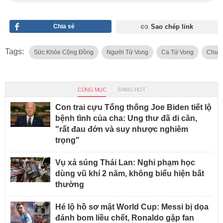
Chia sẻ
Sao chép link
Tags:
Sức Khỏe Cộng Đồng
Người Tử Vong
Ca Tử Vong
Chuyê
CÙNG MỤC
ĐANG HOT
Con trai cựu Tổng thống Joe Biden tiết lộ
bệnh tình của cha: Ung thư đã di căn,
"rất đau đớn và suy nhược nghiêm
trọng"
Vụ xả súng Thái Lan: Nghi phạm học
dùng vũ khí 2 năm, không biểu hiện bất
thường
Hé lộ hồ sơ mật World Cup: Messi bị dọa
đánh bom liều chết, Ronaldo gặp fan