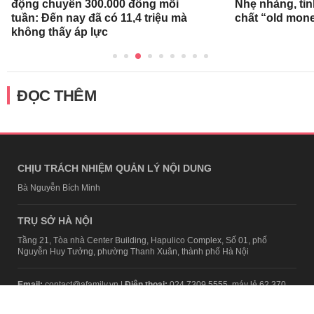
động chuyển 300.000 đồng mỗi
Nhẹ nhàng, tin
tuần: Đến nay đã có 11,4 triệu mà
chất “old mon
không thấy áp lực
ĐỌC THÊM
CHỊU TRÁCH NHIỆM QUẢN LÝ NỘI DUNG
Bà Nguyễn Bích Minh
TRỤ SỞ HÀ NỘI
Tầng 21, Tòa nhà Center Building, Hapulico Complex, Số 01, phố
Nguyễn Huy Tưởng, phường Thanh Xuân, thành phố Hà Nội
Email:
contact@afamily.vn |
Điện thoại:
024 7309 5555, máy lẻ 62.370