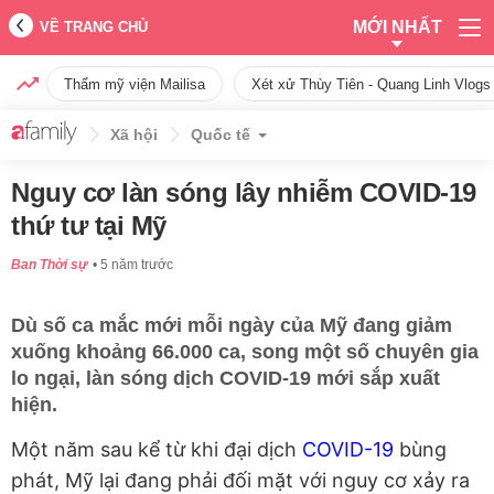
MỚI NHẤT
VỀ TRANG CHỦ
Thẩm mỹ viện Mailisa
Xét xử Thùy Tiên - Quang Linh Vlogs
Xã hội
Quốc tế
Nguy cơ làn sóng lây nhiễm COVID-19
thứ tư tại Mỹ
Ban Thời sự
5 năm trước
Dù số ca mắc mới mỗi ngày của Mỹ đang giảm
xuống khoảng 66.000 ca, song một số chuyên gia
lo ngại, làn sóng dịch COVID-19 mới sắp xuất
hiện.
Một năm sau kể từ khi đại dịch
COVID-19
bùng
phát, Mỹ lại đang phải đối mặt với nguy cơ xảy ra