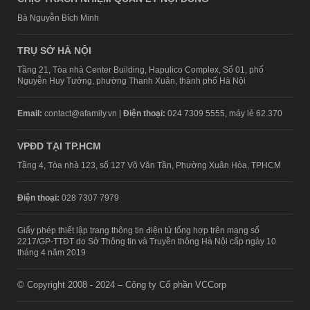
Bà Nguyễn Bích Minh
TRỤ SỞ HÀ NỘI
Tầng 21, Tòa nhà Center Building, Hapulico Complex, Số 01, phố
Nguyễn Huy Tưởng, phường Thanh Xuân, thành phố Hà Nội
Email:
contact@afamily.vn |
Điện thoại:
024 7309 5555, máy lẻ 62.370
VPĐD TẠI TP.HCM
Tầng 4, Tòa nhà 123, số 127 Võ Văn Tần, Phường Xuân Hòa, TPHCM
Điện thoại:
028 7307 7979
Giấy phép thiết lập trang thông tin điện tử tổng hợp trên mạng số
2217/GP-TTĐT do Sở Thông tin và Truyền thông Hà Nội cấp ngày 10
tháng 4 năm 2019
© Copyright 2008 - 2024 – Công ty Cổ phần VCCorp