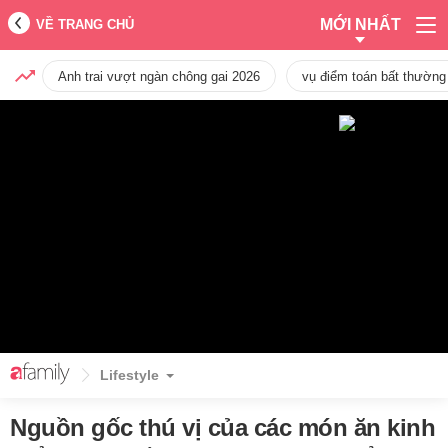
MỚI NHẤT
VỀ TRANG CHỦ
Anh trai vượt ngàn chông gai 2026
vụ điểm toán bất thường
Lifestyle
Nguồn gốc thú vị của các món ăn kinh