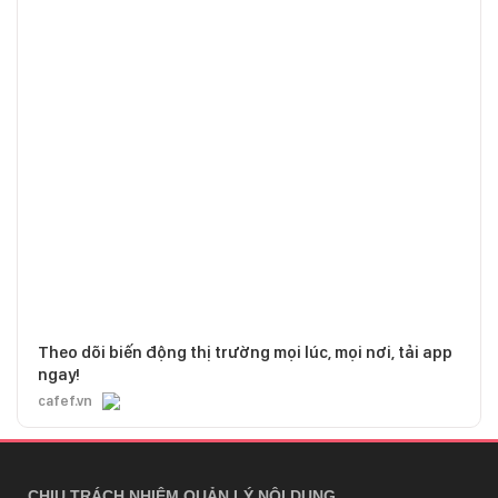
Theo dõi biến động thị trường mọi lúc, mọi nơi, tải app
ngay!
cafef.vn
CHỊU TRÁCH NHIỆM QUẢN LÝ NỘI DUNG