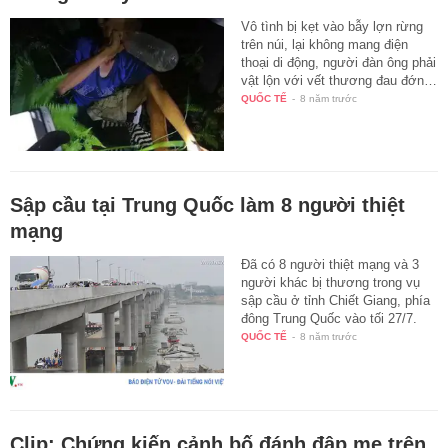
Vô tình bị kẹt vào bẫy lợn rừng
trên núi, lại không mang điện
thoại di động, người đàn ông phải
vật lộn với vết thương đau đớn…
QUỐC TẾ
-
8 năm trước
Sập cầu tại Trung Quốc làm 8 người thiệt
mạng
Đã có 8 người thiệt mạng và 3
người khác bị thương trong vụ
sập cầu ở tỉnh Chiết Giang, phía
đông Trung Quốc vào tối 27/7.
QUỐC TẾ
-
8 năm trước
Clip: Chứng kiến cảnh bố đánh đập mẹ trên