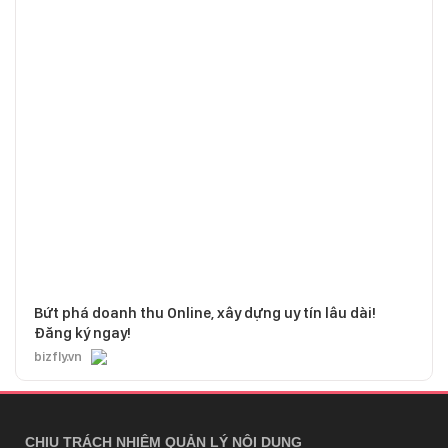
Bứt phá doanh thu Online, xây dựng uy tín lâu dài!
Đăng ký ngay!
bizfly.vn
CHỊU TRÁCH NHIỆM QUẢN LÝ NỘI DUNG