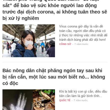
sắt” để bảo vệ sức khỏe người lao động
trước đại dịch corona, ai không tuân theo sẽ
bị xử lý nghiêm
Virus corona giờ đây là vấn đề
toàn cầu, người dân đều phải có
ý thức từ những việc nhỏ nhất để
tránh dịch bùng phát dữ dội hơn!
CÔNG SỞ
-
7 năm trước
Bác nông dân chặt phăng ngón tay sau khi
bị rắn cắn, một lúc sau mới biết nó... không
có độc
Khi bị bất kỳ con gì cắn, điều đầu
tiên cần làm là giữ bình tĩnh...
QUỐC TẾ
-
7 năm trước