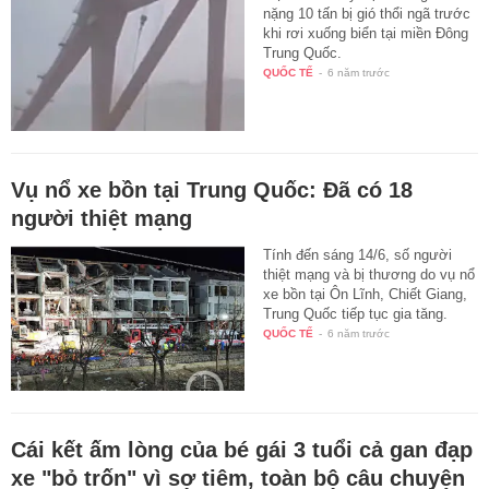
nặng 10 tấn bị gió thổi ngã trước
khi rơi xuống biển tại miền Đông
Trung Quốc.
QUỐC TẾ
-
6 năm trước
Vụ nổ xe bồn tại Trung Quốc: Đã có 18
người thiệt mạng
Tính đến sáng 14/6, số người
thiệt mạng và bị thương do vụ nổ
xe bồn tại Ôn Lĩnh, Chiết Giang,
Trung Quốc tiếp tục gia tăng.
QUỐC TẾ
-
6 năm trước
Cái kết ấm lòng của bé gái 3 tuổi cả gan đạp
xe "bỏ trốn" vì sợ tiêm, toàn bộ câu chuyện