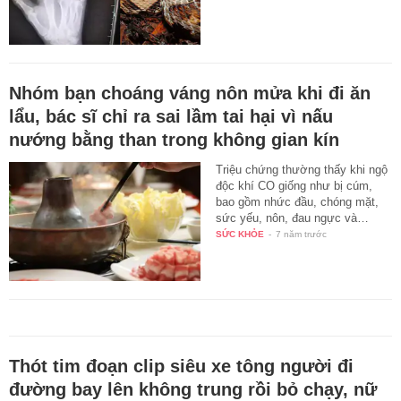
Nhóm bạn choáng váng nôn mửa khi đi ăn
lẩu, bác sĩ chỉ ra sai lầm tai hại vì nấu
nướng bằng than trong không gian kín
Triệu chứng thường thấy khi ngộ
độc khí CO giống như bị cúm,
bao gồm nhức đầu, chóng mặt,
sức yếu, nôn, đau ngực và…
SỨC KHỎE
-
7 năm trước
Thót tim đoạn clip siêu xe tông người đi
đường bay lên không trung rồi bỏ chạy, nữ