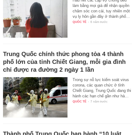
Hầu hết các cặp vợ chồng đều
làm bằng mọi giá để nhận quyền
chăm sóc con cái, tuy nhiên một
vụ ly hôn gần đây ở thành phố…
QUỐC TẾ
-
6 năm trước
Trung Quốc chính thức phong tỏa 4 thành
phố lớn của tỉnh Chiết Giang, mỗi gia đình
chỉ được ra đường 2 ngày 1 lần
Trong sự nỗ lực kiểm soát virus
corona, các quan chức ở tỉnh
Chiết Giang, Trung Quốc đang thi
hành các hạn chế gần như hà…
QUỐC TẾ
-
7 năm trước
Thành phố Trung Quốc ban hành “10 luật