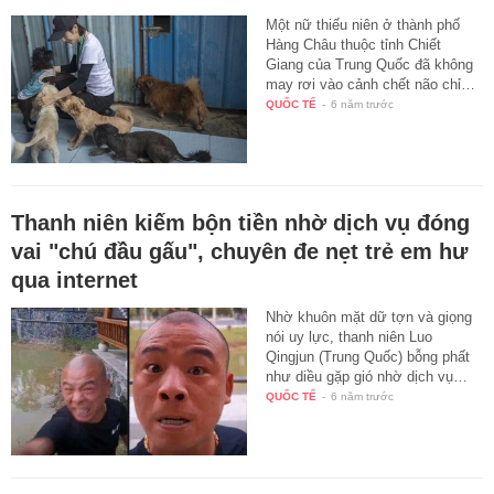
Một nữ thiếu niên ở thành phố
Hàng Châu thuộc tỉnh Chiết
Giang của Trung Quốc đã không
may rơi vào cảnh chết não chỉ…
QUỐC TẾ
-
6 năm trước
Thanh niên kiếm bộn tiền nhờ dịch vụ đóng
vai "chú đầu gấu", chuyên đe nẹt trẻ em hư
qua internet
Nhờ khuôn mặt dữ tợn và giọng
nói uy lực, thanh niên Luo
Qingjun (Trung Quốc) bỗng phất
như diều gặp gió nhờ dịch vụ…
QUỐC TẾ
-
6 năm trước