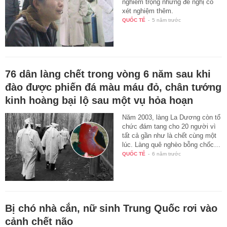
nghiêm trọng nhưng đề nghị cô
xét nghiệm thêm.
QUỐC TẾ
-
5 năm trước
76 dân làng chết trong vòng 6 năm sau khi
đào được phiến đá màu máu đỏ, chân tướng
kinh hoàng bại lộ sau một vụ hỏa hoạn
Năm 2003, làng La Dương còn tổ
chức đám tang cho 20 người vì
tất cả gần như là chết cùng một
lúc. Làng quê nghèo bỗng chốc…
QUỐC TẾ
-
6 năm trước
Bị chó nhà cắn, nữ sinh Trung Quốc rơi vào
cảnh chết não