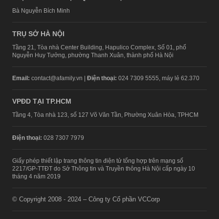
Bà Nguyễn Bích Minh
TRỤ SỞ HÀ NỘI
Tầng 21, Tòa nhà Center Building, Hapulico Complex, Số 01, phố
Nguyễn Huy Tưởng, phường Thanh Xuân, thành phố Hà Nội
Email:
contact@afamily.vn |
Điện thoại:
024 7309 5555, máy lẻ 62.370
VPĐD TẠI TP.HCM
Tầng 4, Tòa nhà 123, số 127 Võ Văn Tần, Phường Xuân Hòa, TPHCM
Điện thoại:
028 7307 7979
Giấy phép thiết lập trang thông tin điện tử tổng hợp trên mạng số
2217/GP-TTĐT do Sở Thông tin và Truyền thông Hà Nội cấp ngày 10
tháng 4 năm 2019
© Copyright 2008 - 2024 – Công ty Cổ phần VCCorp