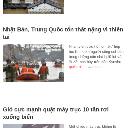
Nhật Bản, Trung Quốc tổn thất nặng vì thiên
tai
Nhân viên cứu hộ hôm 6-7 tiếp
tục tìm kiếm người sống sót bên
trong những căn nhà bị lũ lụt và
lở đất phá hủy trên đảo Kyushu…
QUỐC TẾ
-
6 năm trước
Gió cực mạnh quật máy trục 10 tấn rơi
xuống biển
Một chiếc máy trục khổng lồ