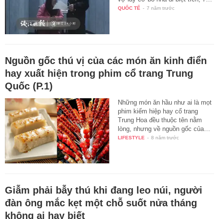
QUỐC TẾ
-
7 năm trước
Nguồn gốc thú vị của các món ăn kinh điển
hay xuất hiện trong phim cổ trang Trung
Quốc (P.1)
Những món ăn hầu như ai là mọt
phim kiếm hiệp hay cổ trang
Trung Hoa đều thuộc tên nằm
lòng, nhưng về nguồn gốc của…
LIFESTYLE
-
8 năm trước
Giẫm phải bẫy thú khi đang leo núi, người
đàn ông mắc kẹt một chỗ suốt nửa tháng
không ai hay biết