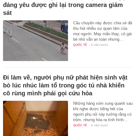
đáng yêu được ghi lại trong camera giám
sát
Câu chuyện này được chia sẻ đã
thu hút nhiều sự quan tâm của
mọi người. May mắn thay, cô gái
bé nhỏ vẫn an toàn nhưng…
QUỐC TẾ
-
6 năm trước
Đi làm về, người phụ nữ phát hiện sinh vật
bò lúc nhúc làm tổ trong góc tủ nhà khiến
cô rùng mình phải gọi cứu hỏa
Những hàng xóm xung quanh sau
khi nghe được tiếng hét của
người phụ nữ này tưởng rằng có
trộm, nhưng hóa ra tình hình…
QUỐC TẾ
-
6 năm trước