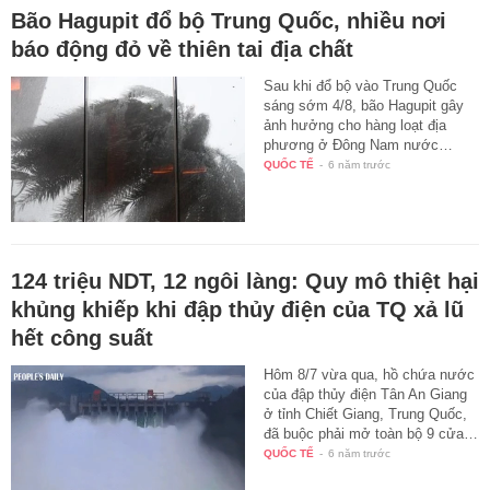
Bão Hagupit đổ bộ Trung Quốc, nhiều nơi
báo động đỏ về thiên tai địa chất
Sau khi đổ bộ vào Trung Quốc
sáng sớm 4/8, bão Hagupit gây
ảnh hưởng cho hàng loạt địa
phương ở Đông Nam nước…
QUỐC TẾ
-
6 năm trước
124 triệu NDT, 12 ngôi làng: Quy mô thiệt hại
khủng khiếp khi đập thủy điện của TQ xả lũ
hết công suất
Hôm 8/7 vừa qua, hồ chứa nước
của đập thủy điện Tân An Giang
ở tỉnh Chiết Giang, Trung Quốc,
đã buộc phải mở toàn bộ 9 cửa…
QUỐC TẾ
-
6 năm trước