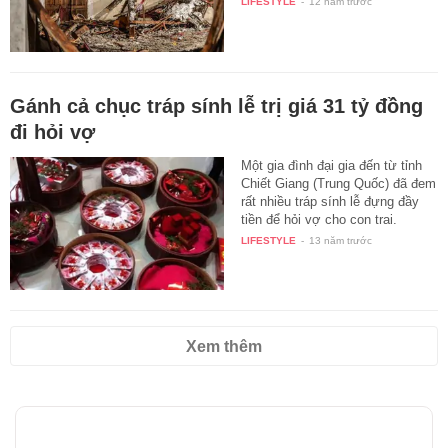
LIFESTYLE
-
12 năm trước
Gánh cả chục tráp sính lễ trị giá 31 tỷ đồng
đi hỏi vợ
Một gia đình đại gia đến từ tỉnh
Chiết Giang (Trung Quốc) đã đem
rất nhiều tráp sính lễ đựng đầy
tiền để hỏi vợ cho con trai.
Được…
LIFESTYLE
-
13 năm trước
Xem thêm