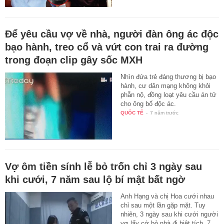
Để yêu cầu vợ về nhà, người đàn ông ác độc
bạo hành, treo cổ và vứt con trai ra đường
trong đoạn clip gây sốc MXH
Nhìn đứa trẻ đáng thương bị bạo
hành, cư dân mạng không khỏi
phẫn nộ, đồng loạt yêu cầu án tử
cho ông bố độc ác.
QUỐC TẾ
-
7 năm trước
Vợ ôm tiền sính lễ bỏ trốn chỉ 3 ngày sau
khi cưới, 7 năm sau lộ bí mật bất ngờ
Anh Hạng và chị Hoa cưới nhau
chỉ sau một lần gặp mặt. Tuy
nhiên, 3 ngày sau khi cưới người
vợ lấy cớ bỏ nhà đi biệt tích, 7…