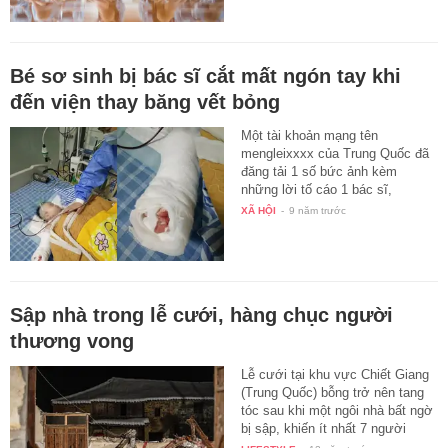
Bé sơ sinh bị bác sĩ cắt mất ngón tay khi
đến viện thay băng vết bỏng
Một tài khoản mạng tên
mengleixxxx của Trung Quốc đã
đăng tải 1 số bức ảnh kèm
những lời tố cáo 1 bác sĩ,
trong…
XÃ HỘI
-
9 năm trước
Sập nhà trong lễ cưới, hàng chục người
thương vong
Lễ cưới tại khu vực Chiết Giang
(Trung Quốc) bỗng trở nên tang
tóc sau khi một ngôi nhà bất ngờ
bị sập, khiến ít nhất 7 người
thiệt…