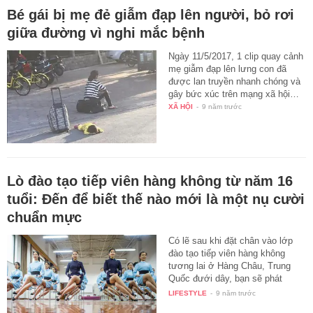
Bé gái bị mẹ đẻ giẫm đạp lên người, bỏ rơi
giữa đường vì nghi mắc bệnh
Ngày 11/5/2017, 1 clip quay cảnh
mẹ giẫm đạp lên lưng con đã
được lan truyền nhanh chóng và
gây bức xúc trên mạng xã hội…
XÃ HỘI
-
9 năm trước
Lò đào tạo tiếp viên hàng không từ năm 16
tuổi: Đến để biết thế nào mới là một nụ cười
chuẩn mực
Có lẽ sau khi đặt chân vào lớp
đào tạo tiếp viên hàng không
tương lai ở Hàng Châu, Trung
Quốc đưới dây, bạn sẽ phát
hiện…
LIFESTYLE
-
9 năm trước