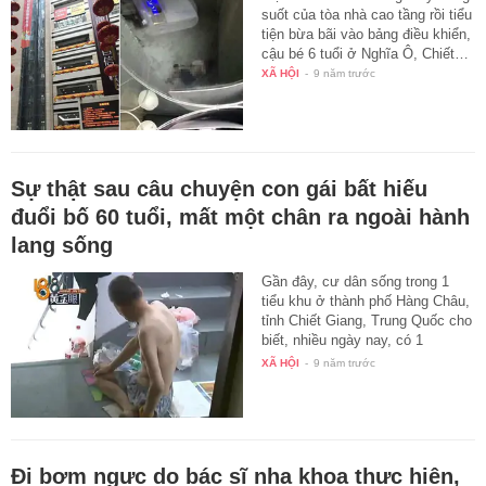
suốt của tòa nhà cao tầng rồi tiểu
tiện bừa bãi vào bảng điều khiển,
cậu bé 6 tuổi ở Nghĩa Ô, Chiết…
XÃ HỘI
-
9 năm trước
Sự thật sau câu chuyện con gái bất hiếu
đuổi bố 60 tuổi, mất một chân ra ngoài hành
lang sống
Gần đây, cư dân sống trong 1
tiểu khu ở thành phố Hàng Châu,
tỉnh Chiết Giang, Trung Quốc cho
biết, nhiều ngày nay, có 1
người…
XÃ HỘI
-
9 năm trước
Đi bơm ngực do bác sĩ nha khoa thực hiện,