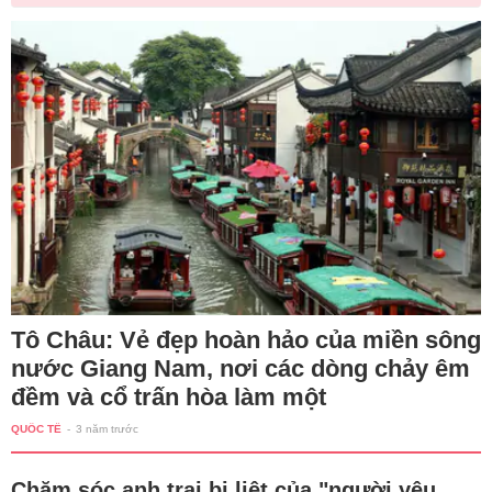
Tô Châu: Vẻ đẹp hoàn hảo của miền sông
nước Giang Nam, nơi các dòng chảy êm
đềm và cổ trấn hòa làm một
QUỐC TẾ
-
3 năm trước
Chăm sóc anh trai bị liệt của "người yêu