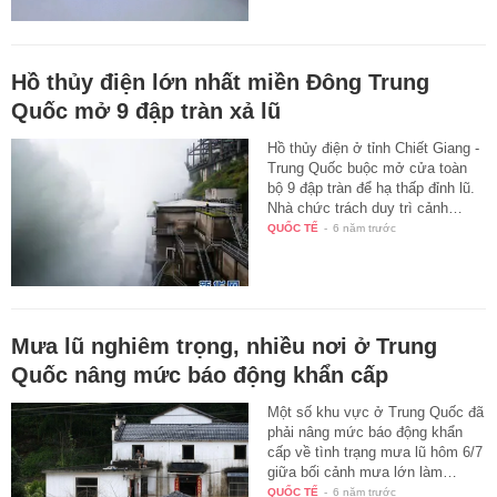
Hồ thủy điện lớn nhất miền Đông Trung
Quốc mở 9 đập tràn xả lũ
Hồ thủy điện ở tỉnh Chiết Giang -
Trung Quốc buộc mở cửa toàn
bộ 9 đập tràn để hạ thấp đỉnh lũ.
Nhà chức trách duy trì cảnh…
QUỐC TẾ
-
6 năm trước
Mưa lũ nghiêm trọng, nhiều nơi ở Trung
Quốc nâng mức báo động khẩn cấp
Một số khu vực ở Trung Quốc đã
phải nâng mức báo động khẩn
cấp về tình trạng mưa lũ hôm 6/7
giữa bối cảnh mưa lớn làm…
QUỐC TẾ
-
6 năm trước