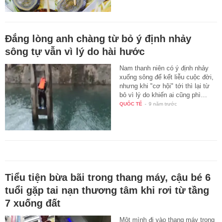
Đắng lòng anh chàng từ bỏ ý định nhảy
sông tự vẫn vì lý do hài hước
Nam thanh niên có ý định nhảy
xuống sông để kết liễu cuộc đời,
nhưng khi "cơ hội" tới thì lại từ
bỏ vì lý do khiến ai cũng phì…
QUỐC TẾ
-
9 năm trước
Tiểu tiện bừa bãi trong thang máy, cậu bé 6
tuổi gặp tai nạn thương tâm khi rơi từ tầng
7 xuống đất
Một mình đi vào thang máy trong