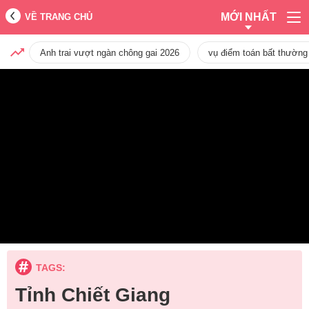
MỚI NHẤT
VỀ TRANG CHỦ
Anh trai vượt ngàn chông gai 2026
vụ điểm toán bất thường
TAGS:
Tỉnh Chiết Giang