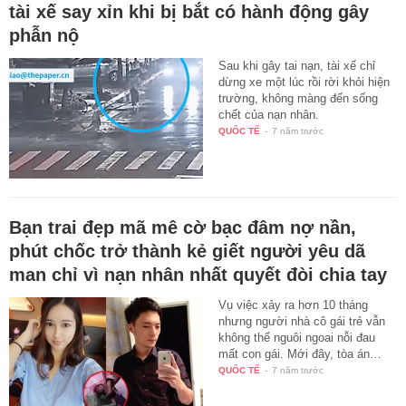
tài xế say xỉn khi bị bắt có hành động gây
phẫn nộ
Sau khi gây tai nạn, tài xế chỉ
dừng xe một lúc rồi rời khỏi hiện
trường, không màng đến sống
chết của nạn nhân.
QUỐC TẾ
-
7 năm trước
Bạn trai đẹp mã mê cờ bạc đâm nợ nần,
phút chốc trở thành kẻ giết người yêu dã
man chỉ vì nạn nhân nhất quyết đòi chia tay
Vụ việc xảy ra hơn 10 tháng
nhưng người nhà cô gái trẻ vẫn
không thể nguôi ngoai nỗi đau
mất con gái. Mới đây, tòa án…
QUỐC TẾ
-
7 năm trước