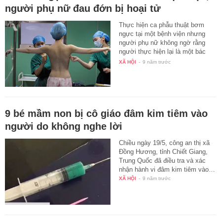
người phụ nữ đau đớn bị hoại tử
Thực hiện ca phẫu thuật bơm
ngực tại một bệnh viện nhưng
người phụ nữ không ngờ rằng
người thực hiện lại là một bác
sĩ…
XÃ HỘI
-
9 năm trước
9 bé mầm non bị cô giáo đâm kim tiêm vào
người do không nghe lời
Chiều ngày 19/5, công an thị xã
Đồng Hương, tỉnh Chiết Giang,
Trung Quốc đã điều tra và xác
nhận hành vi đâm kim tiêm vào…
XÃ HỘI
-
9 năm trước