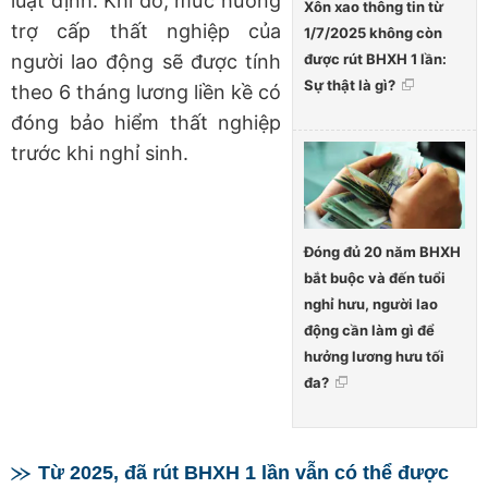
luật định. Khi đó, mức hưởng
Xôn xao thông tin từ
trợ cấp thất nghiệp của
1/7/2025 không còn
được rút BHXH 1 lần:
người lao động
sẽ được tính
Sự thật là gì?
theo 6 tháng lương liền kề có
đóng bảo hiểm thất nghiệp
trước khi nghỉ sinh.
Đóng đủ 20 năm BHXH
bắt buộc và đến tuổi
nghỉ hưu, người lao
động cần làm gì để
hưởng lương hưu tối
đa?
Từ 2025, đã rút BHXH 1 lần vẫn có thể được