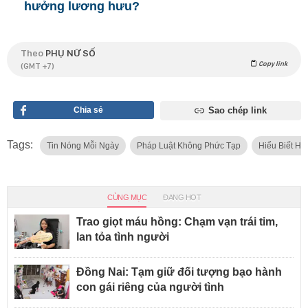
hưởng lương hưu?
Theo
PHỤ NỮ SỐ
Copy link
(GMT +7)
Chia sẻ
Sao chép link
Tags:
Tin Nóng Mỗi Ngày
Pháp Luật Không Phức Tạp
Hiểu Biết H
CÙNG MỤC
ĐANG HOT
Trao giọt máu hồng: Chạm vạn trái tim,
lan tỏa tình người
Đồng Nai: Tạm giữ đối tượng bạo hành
con gái riêng của người tình