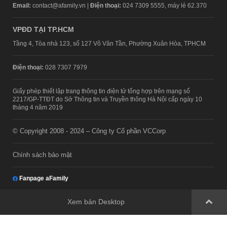
Email:
contact@afamily.vn |
Điện thoại:
024 7309 5555, máy lẻ 62.370
VPĐD TẠI TP.HCM
Tầng 4, Tòa nhà 123, số 127 Võ Văn Tần, Phường Xuân Hòa, TPHCM
Điện thoại:
028 7307 7979
Giấy phép thiết lập trang thông tin điện tử tổng hợp trên mạng số
2217/GP-TTĐT do Sở Thông tin và Truyền thông Hà Nội cấp ngày 10
tháng 4 năm 2019
© Copyright 2008 - 2024 – Công ty Cổ phần VCCorp
Chính sách bảo mật
Fanpage aFamily
Xem bản Desktop