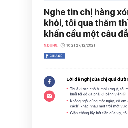
Nghe tin chị hàng x
khỏi, tôi qua thăm th
khẩn cầu một câu đ
N.DUNG,
10:21 27/12/2021
CHIA SẺ
Lời đề nghị của chị quá đườn
Thuê được chỗ ở mới ưng ý, tôi m
buổi tối đó đã phải đi bệnh viện
Không ngờ cùng một ngày, cô em ch
cách" khác nhau một trời một vự
Giận chồng lấy hết tiền của vợ, tô