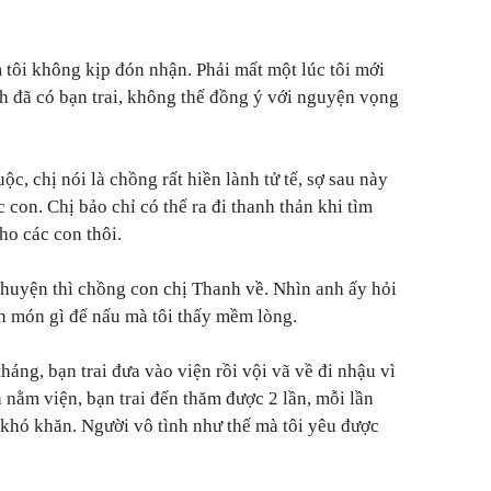
 tôi không kịp đón nhận. Phải mất một lúc tôi mới
ình đã có bạn trai, không thể đồng ý với nguyện vọng
c, chị nói là chồng rất hiền lành tử tế, sợ sau này
 con. Chị bảo chỉ có thể ra đi thanh thản khi tìm
o các con thôi.
chuyện thì chồng con chị Thanh về. Nhìn anh ấy hỏi
ăn món gì để nấu mà tôi thấy mềm lòng.
tháng, bạn trai đưa vào viện rồi vội vã về đi nhậu vì
 nằm viện, bạn trai đến thăm được 2 lần, mỗi lần
a khó khăn. Người vô tình như thế mà tôi yêu được