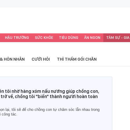
HẬU TRƯỜNG
SỨC KHỎE
TIÊU DÙNG
ĂN NGON
TÂM SỰ - GIA
 & HÔN NHÂN
CƯỚI HỎI
THÌ THẦM GỐI CHĂN
ên tôi nhờ hàng xóm nấu nướng giúp chồng con,
trở về, chồng tôi "biến" thành người hoàn toàn
n lại, tôi sẽ để cho chồng con tự chăm sóc lẫn nhau trong
i công tác.