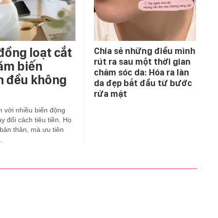
đồng loạt cắt
Chia sẻ những điều mình
rút ra sau một thời gian
năm biến
chăm sóc da: Hóa ra làn
ớn đều không
da đẹp bắt đầu từ bước
rửa mặt
ện với nhiều biến động
y đổi cách tiêu tiền. Họ
ản thân, mà ưu tiên
.