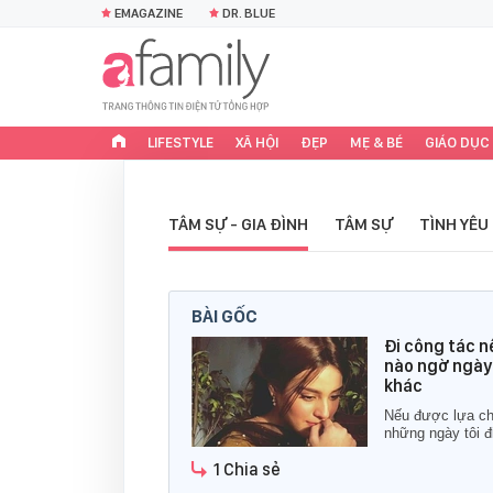
EMAGAZINE
DR. BLUE
LIFESTYLE
XÃ HỘI
ĐẸP
MẸ & BÉ
GIÁO DỤC
TÂM SỰ - GIA ĐÌNH
TÂM SỰ
TÌNH YÊU
BÀI GỐC
Đi công tác n
nào ngờ ngày 
khác
Nếu được lựa chọ
những ngày tôi đ
1 Chia sẻ