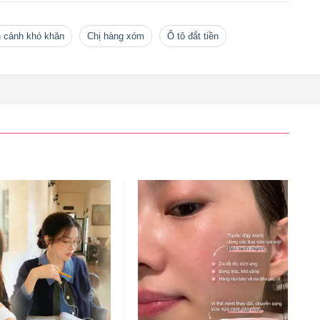
n cảnh khó khăn
chị hàng xóm
ô tô đắt tiền