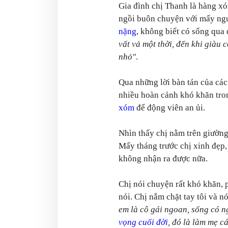
Gia đình chị Thanh là hàng xóm
ngồi buôn chuyện với mấy ngư
nặng
, không biết có sống qua
vất vả một thời, đến khi giàu 
nhỏ"
.
Qua những lời bàn tán của các 
nhiều hoàn cảnh khó khăn tro
xóm
để động viên an ủi.
Nhìn thấy chị nằm trên giường
Mấy tháng trước chị xinh đẹp, 
không nhận ra được nữa.
Chị nói chuyện rất khó khăn, 
nói. Chị nắm chặt tay tôi và n
em là cô gái ngoan, sống có n
vọng cuối đời
, đó là làm mẹ c