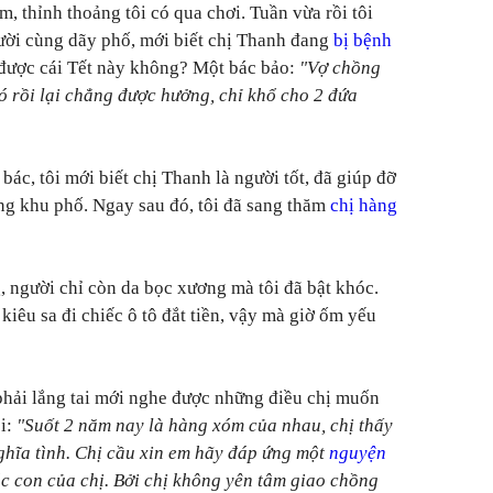
, thỉnh thoảng tôi có qua chơi. Tuần vừa rồi tôi
ời cùng dãy phố, mới biết chị Thanh đang
bị bệnh
 được cái Tết này không? Một bác bảo:
"Vợ chồng
có rồi lại chẳng được hưởng, chỉ khổ cho 2 đứa
bác, tôi mới biết chị Thanh là người tốt, đã giúp đỡ
ng khu phố. Ngay sau đó, tôi đã sang thăm
chị hàng
, người chỉ còn da bọc xương mà tôi đã bật khóc.
kiêu sa đi chiếc ô tô đắt tiền, vậy mà giờ ốm yếu
phải lắng tai mới nghe được những điều chị muốn
ói:
"Suốt 2 năm nay là hàng xóm của nhau, chị thấy
ghĩa tình. Chị cầu xin em hãy đáp ứng một
nguyện
ác con của chị. Bởi chị không yên tâm giao chồng