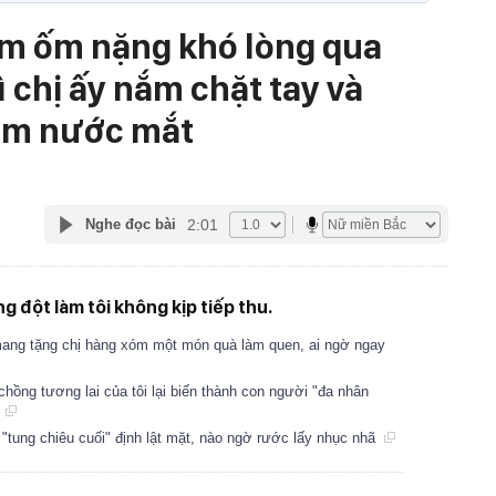
óm ốm nặng khó lòng qua
ì chị ấy nắm chặt tay và
ẫm nước mắt
2:01
Nghe đọc bài
g đột làm tôi không kịp tiếp thu.
ang tặng chị hàng xóm một món quà làm quen, ai ngờ ngay
ồng tương lai của tôi lại biến thành con người "đa nhân
c
i "tung chiêu cuối" định lật mặt, nào ngờ rước lấy nhục nhã