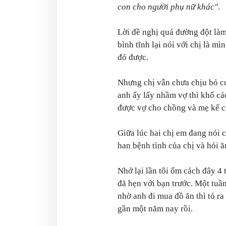
con cho người phụ nữ khác"
.
Lời đề nghị quá đường đột làm
bình tĩnh lại nói với chị là m
đó được.
Nhưng chị vẫn chưa chịu bỏ cuộ
anh ấy lấy nhầm vợ thì khổ các
được vợ cho chồng và mẹ kế ch
Giữa lúc hai chị em đang nói 
han bệnh tình của chị và hỏi 
Nhớ lại lần tôi ốm cách đây 4 
đã hẹn với bạn trước. Một tuần
nhờ anh đi mua đồ ăn thì tỏ r
gần một năm nay rồi.