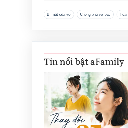
bí mật của vợ
Chồng phũ vợ bạc
Hoà
Tin nổi bật aFamily