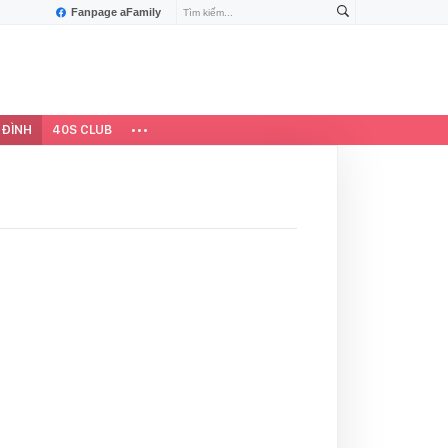
Fanpage aFamily
 ĐÌNH
40S CLUB