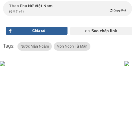
Theo
Phụ Nữ Việt Nam
Copy link
(GMT +7)
Chia sẻ
Sao chép link
Tags:
Nước Mận Ngâm
Món Ngon Từ Mận