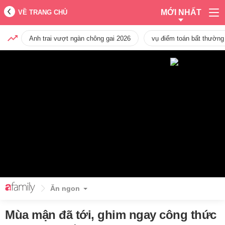
MỚI NHẤT
VỀ TRANG CHỦ
Anh trai vượt ngàn chông gai 2026
vụ điểm toán bất thường
Ăn ngon
Mùa mận đã tới, ghim ngay công thức