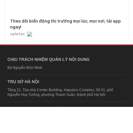
Theo dõi biến động thị trường mọi lúc, mọi nơi, tải app
ngay!
cafef.vn
CHỊU TRÁCH NHIỆM QUẢN LÝ NỘI DUNG
Bà Nguyễn Bích Minh
TRỤ SỞ HÀ NỘI
Tầng 21, Tòa nhà Center Building, Hapulico Complex, Số 01, phố
Nguyễn Huy Tưởng, phường Thanh Xuân, thành phố Hà Nội
Email:
contact@afamily.vn |
Điện thoại:
024 7309 5555, máy lẻ 62.370
VPĐD TẠI TP.HCM
Tầng 4, Tòa nhà 123, số 127 Võ Văn Tần, Phường Xuân Hòa, TPHCM