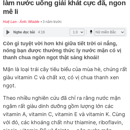
làm nước uống giải khát cực đã, ngon
mê li
Huệ Lan - Ảnh: Wtable
3 năm trước
Nghe đọc bài
4:16
Còn gì tuyệt vời hơn khi giữa tiết trời oi nắng,
nóng bạn được thưởng thức ly nước mận có vị
thanh chua ngòn ngọt thật sảng khoái!
Mận là loại trái cây tiêu biểu của mùa hè, chúng rất
giàu vitamin C và chất xơ, có vị chua thanh xen
ngọt.
Theo nhiều nghiên cứu đã chỉ ra rằng nước mận
ngâm rất giàu dinh dưỡng gồm lượng lớn các
vitamin A, vitamin C, vitamin E và vitamin K. Cùng
với đó, các khoáng chất như thiamine, riboflavin,