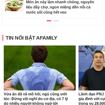
Món ăn này làm nhanh chóng, nguyên
liệu đầy chợ, ngon miệng đến nỗi cả
nước sốt cũng hết veo
TIN NỔI BẬT AFAMILY
Vừa ăn đã vã mồ hôi, ngủ cũng ướt
Lãnh đạo PNJ n
tóc: Đừng vội nghĩ do cơ địa, có 7 lý
gia đình với c
do nhiều người không ngờ tới
trong vụ 28.00