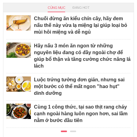
CÙNG MỤC
ĐANG HOT
Chuối đừng ăn kiểu chín cây, hãy đem
nấu thế này vừa lạ miệng lại giúp loại bỏ
mùi hôi miệng và dễ ngủ
Hãy nấu 3 món ăn ngon từ những
nguyên liệu đang có đầy ngoài chợ để
giúp bổ thận và tăng cường chức năng lá
lách
Luộc trứng tưởng đơn giản, nhưng sai
một bước có thể mất ngon "hao hụt"
dinh dưỡng
Cùng 1 công thức, tại sao thịt rang cháy
cạnh ngoài hàng luôn ngon hơn, sai lầm
nằm ở bước đầu tiên