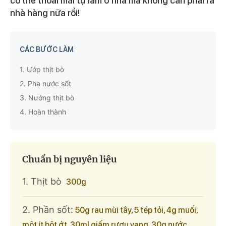
có thể thoải mái tự làm ở nhà mà không cần phải ra
nhà hàng nữa rồi!
CÁC BƯỚC LÀM
1.
Ướp thịt bò
2.
Pha nước sốt
3.
Nướng thịt bò
4.
Hoàn thành
Chuẩn bị nguyên liệu
1. Thịt bò
300g
2. Phần sốt:
50g rau mùi tây, 5 tép tỏi, 4g muối,
một ít bột ớt, 30ml giấm rượu vang, 30g nước