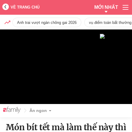
MỚI NHẤT
VỀ TRANG CHỦ
Anh trai vượt ngàn chông gai 2026
vụ điểm toán bất thường
Ăn ngon
Món bít tết mà làm thế này thì