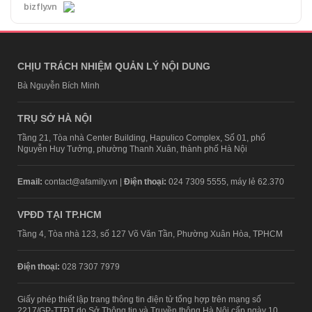
bizfly.vn
CHỊU TRÁCH NHIỆM QUẢN LÝ NỘI DUNG
Bà Nguyễn Bích Minh
TRỤ SỞ HÀ NỘI
Tầng 21, Tòa nhà Center Building, Hapulico Complex, Số 01, phố
Nguyễn Huy Tưởng, phường Thanh Xuân, thành phố Hà Nội
Email:
contact@afamily.vn |
Điện thoại:
024 7309 5555, máy lẻ 62.370
VPĐD TẠI TP.HCM
Tầng 4, Tòa nhà 123, số 127 Võ Văn Tần, Phường Xuân Hòa, TPHCM
Điện thoại:
028 7307 7979
Giấy phép thiết lập trang thông tin điện tử tổng hợp trên mạng số
2217/GP-TTĐT do Sở Thông tin và Truyền thông Hà Nội cấp ngày 10