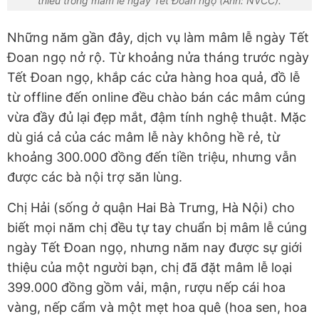
thiếu trong mâm lễ ngày Tết Đoan ngọ (Ảnh: NVCC).
Những năm gần đây, dịch vụ làm mâm lễ ngày Tết
Đoan ngọ nở rộ. Từ khoảng nửa tháng trước ngày
Tết Đoan ngọ, khắp các cửa hàng hoa quả, đồ lễ
từ offline đến online đều chào bán các mâm cúng
vừa đầy đủ lại đẹp mắt, đậm tính nghệ thuật. Mặc
dù giá cả của các mâm lễ này không hề rẻ, từ
khoảng 300.000 đồng đến tiền triệu, nhưng vẫn
được các bà nội trợ săn lùng.
Chị Hải (sống ở quận Hai Bà Trưng, Hà Nội) cho
biết mọi năm chị đều tự tay chuẩn bị mâm lễ cúng
ngày Tết Đoan ngọ, nhưng năm nay được sự giới
thiệu của một người bạn, chị đã đặt mâm lễ loại
399.000 đồng gồm vải, mận, rượu nếp cái hoa
vàng, nếp cẩm và một mẹt hoa quê (hoa sen, hoa