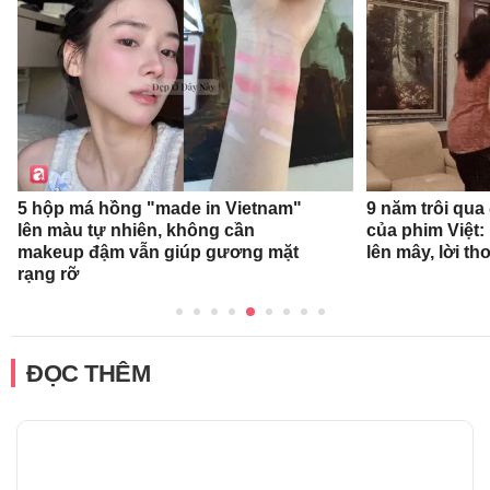
9 năm trôi qua
5 hộp má hồng "made in Vietnam"
của phim Việt:
lên màu tự nhiên, không cần
lên mây, lời t
makeup đậm vẫn giúp gương mặt
rạng rỡ
ĐỌC THÊM