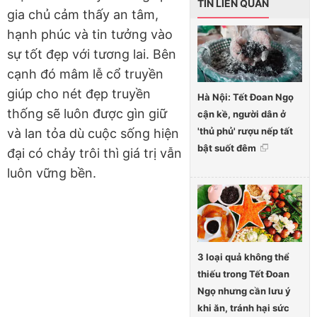
TIN LIÊN QUAN
gia chủ cảm thấy an tâm,
hạnh phúc và tin tưởng vào
sự tốt đẹp với tương lai. Bên
cạnh đó mâm lễ cổ truyền
giúp cho nét đẹp truyền
Hà Nội: Tết Đoan Ngọ
thống sẽ luôn được gìn giữ
cận kề, người dân ở
'thủ phủ' rượu nếp tất
và lan tỏa dù cuộc sống hiện
bật suốt đêm
đại có chảy trôi thì giá trị vẫn
luôn vững bền.
3 loại quả không thể
thiếu trong Tết Đoan
Ngọ nhưng cần lưu ý
khi ăn, tránh hại sức