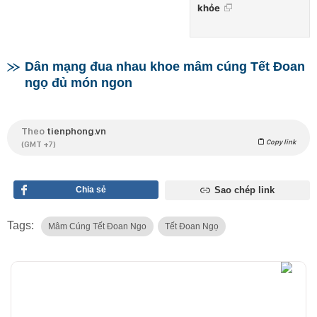
khỏe
Dân mạng đua nhau khoe mâm cúng Tết Đoan
ngọ đủ món ngon
Theo
tienphong.vn
Copy link
(GMT +7)
Chia sẻ
Sao chép link
Tags:
Mâm Cúng Tết Đoan Ngo
Tết Đoan Ngọ