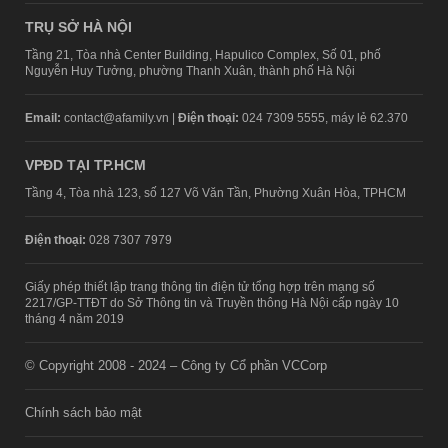
TRỤ SỞ HÀ NỘI
Tầng 21, Tòa nhà Center Building, Hapulico Complex, Số 01, phố
Nguyễn Huy Tưởng, phường Thanh Xuân, thành phố Hà Nội
Email:
contact@afamily.vn |
Điện thoại:
024 7309 5555, máy lẻ 62.370
VPĐD TẠI TP.HCM
Tầng 4, Tòa nhà 123, số 127 Võ Văn Tần, Phường Xuân Hòa, TPHCM
Điện thoại:
028 7307 7979
Giấy phép thiết lập trang thông tin điện tử tổng hợp trên mạng số
2217/GP-TTĐT do Sở Thông tin và Truyền thông Hà Nội cấp ngày 10
tháng 4 năm 2019
© Copyright 2008 - 2024 – Công ty Cổ phần VCCorp
Chính sách bảo mật