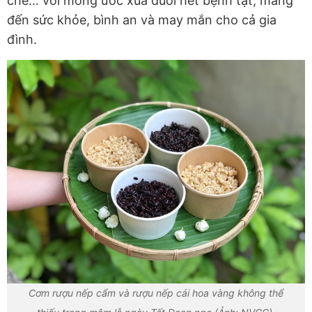
chè… với mong ước xua đuổi hết bệnh tật, mang
đến sức khỏe, bình an và may mắn cho cả gia
đình.
Cơm rượu nếp cẩm và rượu nếp cái hoa vàng không thể