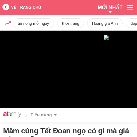
MỚI NHẤT
VỀ TRANG CHỦ
tin nóng mỗi ngày
thời trang
Hoàng gia Anh
dẹp
Tiêu dùng
Mâm cúng Tết Đoan ngọ có gì mà giá