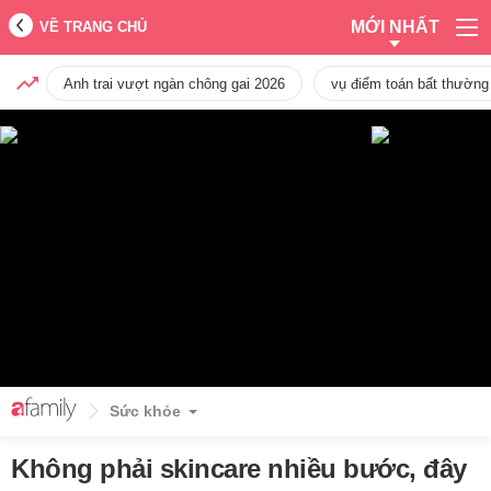
MỚI NHẤT
VỀ TRANG CHỦ
Anh trai vượt ngàn chông gai 2026
vụ điểm toán bất thường
Sức khỏe
Không phải skincare nhiều bước, đây