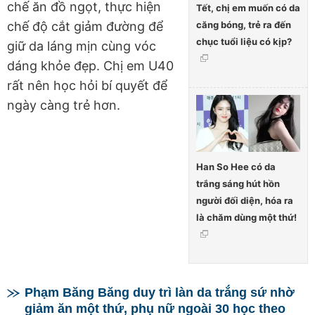
chế ăn đồ ngọt, thực hiện
Tết, chị em muốn có da
căng bóng, trẻ ra đến
chế độ cắt giảm đường để
chục tuổi liệu có kịp?
giữ da láng mịn cùng vóc
dáng khỏe đẹp. Chị em U40
rất nên học hỏi bí quyết để
ngày càng trẻ hơn.
Han So Hee có da
trắng sáng hút hồn
người đối diện, hóa ra
là chăm dùng một thứ!
Phạm Băng Băng duy trì làn da trắng sứ nhờ
giảm ăn một thứ, phụ nữ ngoài 30 học theo