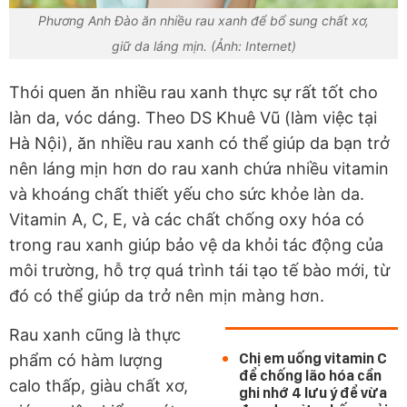
Phương Anh Đào ăn nhiều rau xanh để bổ sung chất xơ,
giữ da láng mịn. (Ảnh: Internet)
Thói quen ăn nhiều rau xanh thực sự rất tốt cho
làn da, vóc dáng. Theo DS Khuê Vũ (làm việc tại
Hà Nội), ăn nhiều rau xanh có thể giúp da bạn trở
nên láng mịn hơn do rau xanh chứa nhiều vitamin
và khoáng chất thiết yếu cho sức khỏe làn da.
Vitamin A, C, E, và các chất chống oxy hóa có
trong rau xanh giúp bảo vệ da khỏi tác động của
môi trường, hỗ trợ quá trình tái tạo tế bào mới, từ
đó có thể giúp da trở nên mịn màng hơn.
Rau xanh cũng là thực
Chị em uống vitamin C
phẩm có hàm lượng
để chống lão hóa cần
calo thấp, giàu chất xơ,
ghi nhớ 4 lưu ý để vừa