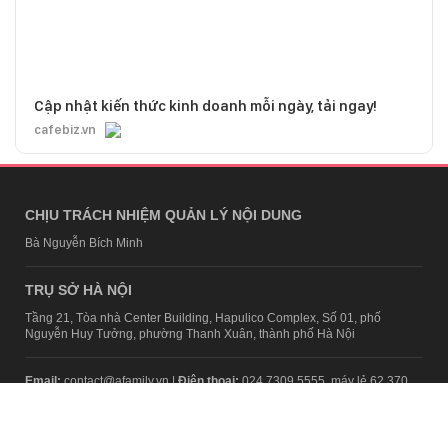
Cập nhật kiến thức kinh doanh mỗi ngày, tải ngay!
cafebiz.vn
CHỊU TRÁCH NHIỆM QUẢN LÝ NỘI DUNG
Bà Nguyễn Bích Minh
TRỤ SỞ HÀ NỘI
Tầng 21, Tòa nhà Center Building, Hapulico Complex, Số 01, phố
Nguyễn Huy Tưởng, phường Thanh Xuân, thành phố Hà Nội
Email:
contact@afamily.vn |
Điện thoại:
024 7309 5555, máy lẻ 62.370
VPĐD TẠI TP.HCM