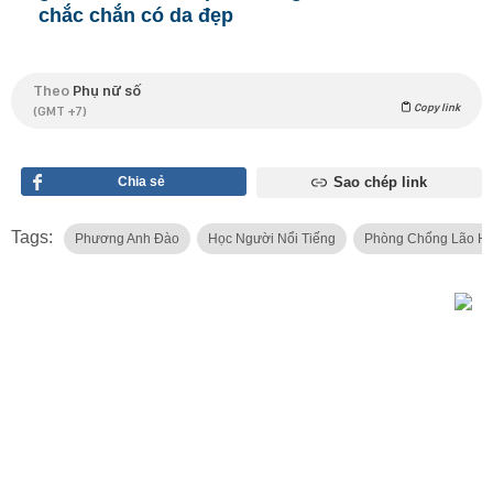
chắc chắn có da đẹp
Theo
Phụ nữ số
Copy link
(GMT +7)
Chia sẻ
Sao chép link
Tags:
Phương Anh Đào
Học Người Nổi Tiếng
Phòng Chống Lão H