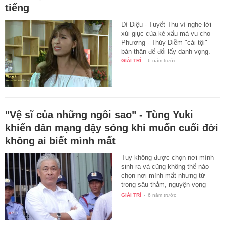
tiếng
Dì Diệu - Tuyết Thu vì nghe lời
xúi giục của kẻ xấu mà vu cho
Phương - Thúy Diễm "cái tội"
bán thân để đổi lấy danh vọng.
GIẢI TRÍ
-
6 năm trước
"Vệ sĩ của những ngôi sao" - Tùng Yuki
khiến dân mạng dậy sóng khi muốn cuối đời
không ai biết mình mất
Tuy không được chọn nơi mình
sinh ra và cũng không thể nào
chọn nơi mình mất nhưng từ
trong sâu thẳm, nguyện vọng
lớn…
GIẢI TRÍ
-
6 năm trước