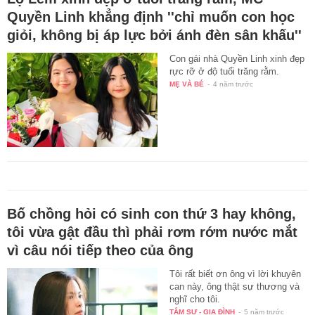
Quyền Linh khẳng định ''chỉ muốn con học
giỏi, không bị áp lực bởi ánh đèn sân khấu''
Con gái nhà Quyền Linh xinh đẹp
rực rỡ ở độ tuổi trăng rằm.
MẸ VÀ BÉ
-
4 năm trước
Bố chồng hỏi có sinh con thứ 3 hay không,
tôi vừa gật đầu thì phải rơm rớm nước mắt
vì câu nói tiếp theo của ông
Tôi rất biết ơn ông vì lời khuyên
can này, ông thật sự thương và
nghĩ cho tôi.
TÂM SỰ - GIA ĐÌNH
-
5 năm trước