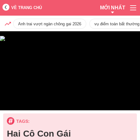
MỚI NHẤT
VỀ TRANG CHỦ
Anh trai vượt ngàn chông gai 2026
vụ điểm toán bất thường
TAGS:
Hai Cô Con Gái