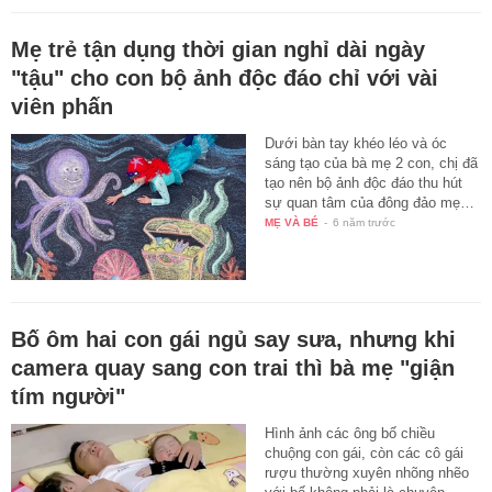
Mẹ trẻ tận dụng thời gian nghỉ dài ngày
"tậu" cho con bộ ảnh độc đáo chỉ với vài
viên phấn
Dưới bàn tay khéo léo và óc
sáng tạo của bà mẹ 2 con, chị đã
tạo nên bộ ảnh độc đáo thu hút
sự quan tâm của đông đảo mẹ…
MẸ VÀ BÉ
-
6 năm trước
Bố ôm hai con gái ngủ say sưa, nhưng khi
camera quay sang con trai thì bà mẹ "giận
tím người"
Hình ảnh các ông bố chiều
chuộng con gái, còn các cô gái
rượu thường xuyên nhõng nhẽo