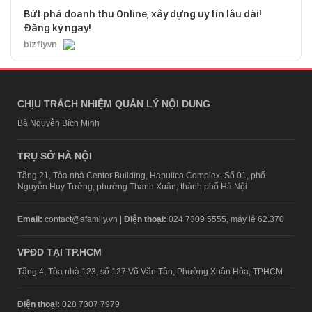
Bứt phá doanh thu Online, xây dựng uy tín lâu dài!
Đăng ký ngay!
bizfly.vn
CHỊU TRÁCH NHIỆM QUẢN LÝ NỘI DUNG
Bà Nguyễn Bích Minh
TRỤ SỞ HÀ NỘI
Tầng 21, Tòa nhà Center Building, Hapulico Complex, Số 01, phố
Nguyễn Huy Tưởng, phường Thanh Xuân, thành phố Hà Nội
Email:
contact@afamily.vn |
Điện thoại:
024 7309 5555, máy lẻ 62.370
VPĐD TẠI TP.HCM
Tầng 4, Tòa nhà 123, số 127 Võ Văn Tần, Phường Xuân Hòa, TPHCM
Điện thoại:
028 7307 7979