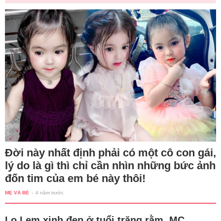
Đời này nhất định phải có một cô con gái,
lý do là gì thì chỉ cần nhìn những bức ảnh
đốn tim của em bé này thôi!
MẸ VÀ BÉ
-
4 năm trước
Lọ Lem xinh đẹp ở tuổi trăng rằm, MC