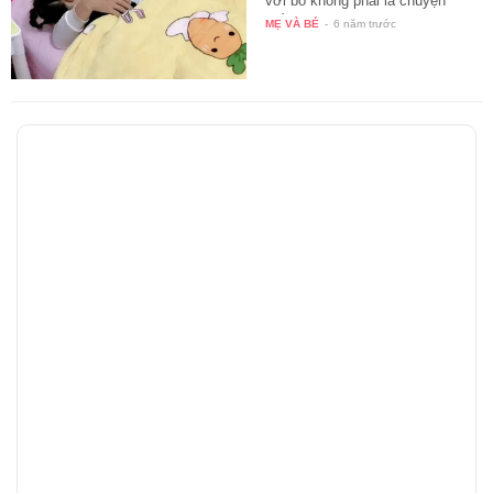
với bố không phải là chuyện
hiếm…
MẸ VÀ BÉ
-
6 năm trước