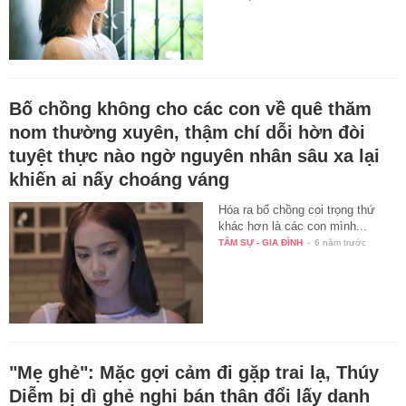
Bố chồng không cho các con về quê thăm
nom thường xuyên, thậm chí dỗi hờn đòi
tuyệt thực nào ngờ nguyên nhân sâu xa lại
khiến ai nấy choáng váng
Hóa ra bố chồng coi trọng thứ
khác hơn là các con mình...
TÂM SỰ - GIA ĐÌNH
-
6 năm trước
"Mẹ ghẻ": Mặc gợi cảm đi gặp trai lạ, Thúy
Diễm bị dì ghẻ nghi bán thân đổi lấy danh