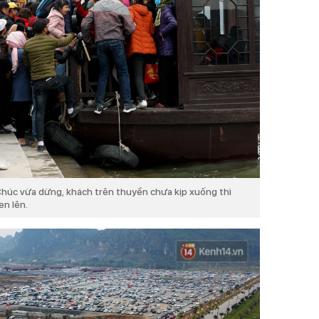
húc vừa dừng, khách trên thuyền chưa kịp xuống thì
en lên.