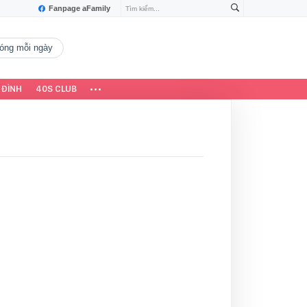
Fanpage aFamily
 nóng mỗi ngày
 ĐÌNH
40S CLUB