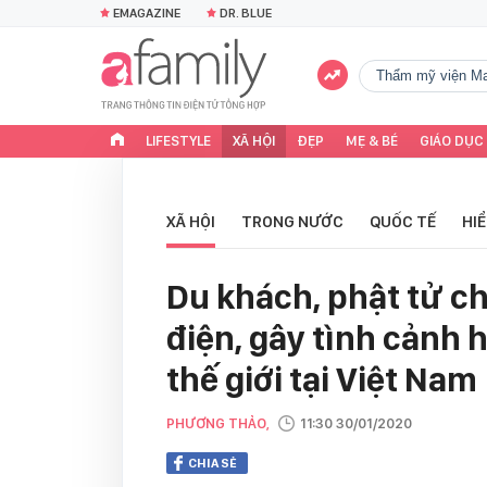
EMAGAZINE
DR. BLUE
Thẩm mỹ viện Ma
LIFESTYLE
XÃ HỘI
ĐẸP
MẸ & BÉ
GIÁO DỤC
XÃ HỘI
TRONG NƯỚC
QUỐC TẾ
HI
Du khách, phật tử c
điện, gây tình cảnh 
thế giới tại Việt Nam
PHƯƠNG THẢO,
11:30 30/01/2020
CHIA SẺ