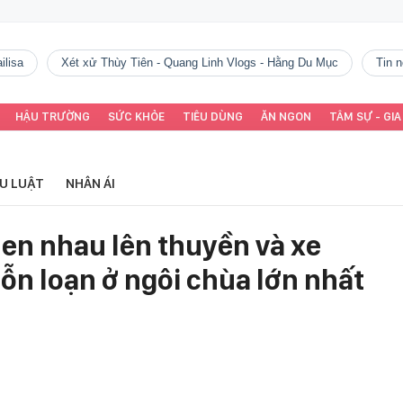
ilisa
Xét xử Thùy Tiên - Quang Linh Vlogs - Hằng Du Mục
tin
HẬU TRƯỜNG
SỨC KHỎE
TIÊU DÙNG
ĂN NGON
TÂM SỰ - GIA
ỂU LUẬT
NHÂN ÁI
hen nhau lên thuyền và xe
hỗn loạn ở ngôi chùa lớn nhất