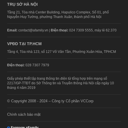
TRỤ SỞ HÀ NỘI
Tầng 21, Tòa nhà Center Building, Hapulico Complex, Số 01, phố
Nguyễn Huy Tưởng, phường Thanh Xuân, thành phố Hà Nội
Email:
contact@afamily.vn |
Điện thoại:
024 7309 5555, máy lẻ 62.370
VPĐD TẠI TP.HCM
Tầng 4, Tòa nhà 123, số 127 Võ Văn Tần, Phường Xuân Hòa, TPHCM
Điện thoại:
028 7307 7979
Giấy phép thiết lập trang thông tin điện tử tổng hợp trên mạng số
2217/GP-TTĐT do Sở Thông tin và Truyền thông Hà Nội cấp ngày 10
tháng 4 năm 2019
© Copyright 2008 - 2024 – Công ty Cổ phần VCCorp
Chính sách bảo mật
Fanpage aFamily