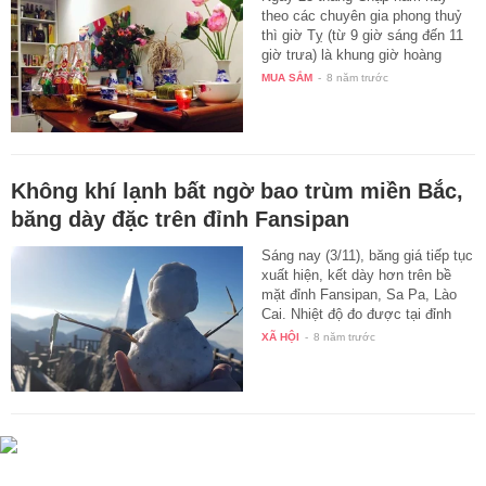
theo các chuyên gia phong thuỷ
thì giờ Tỵ (từ 9 giờ sáng đến 11
giờ trưa) là khung giờ hoàng
đạo…
MUA SẮM
-
8 năm trước
Không khí lạnh bất ngờ bao trùm miền Bắc,
băng dày đặc trên đỉnh Fansipan
Sáng nay (3/11), băng giá tiếp tục
xuất hiện, kết dày hơn trên bề
mặt đỉnh Fansipan, Sa Pa, Lào
Cai. Nhiệt độ đo được tại đỉnh
lúc…
XÃ HỘI
-
8 năm trước