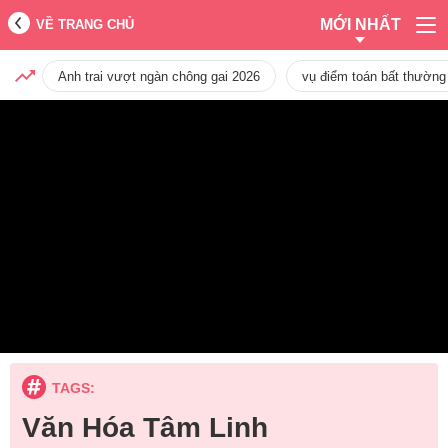
MỚI NHẤT
VỀ TRANG CHỦ
Anh trai vượt ngàn chông gai 2026
vụ điểm toán bất thường
TAGS:
Văn Hóa Tâm Linh