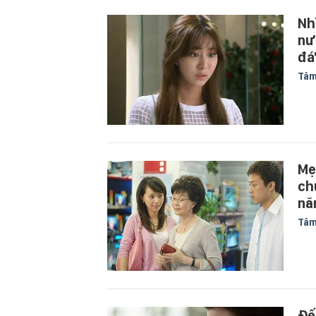
Nh
nư
đá
Tâm
Mẹ
ch
nă
Tâm
Đế