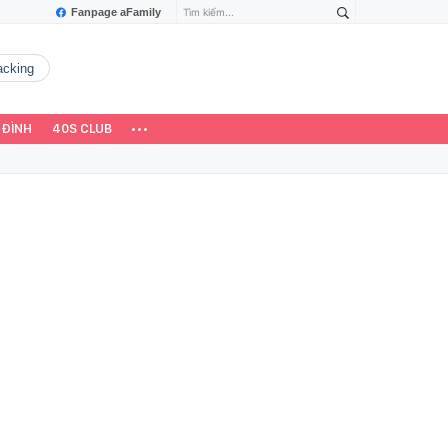
Fanpage aFamily
hacking
 ĐÌNH
40S CLUB