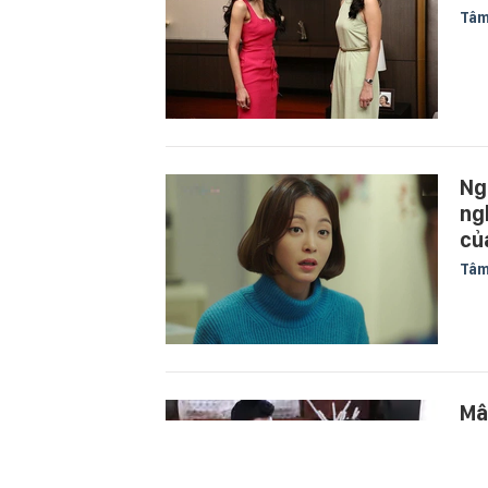
Tâm
Ng
ng
củ
Tâm
Mâ
tr
kh