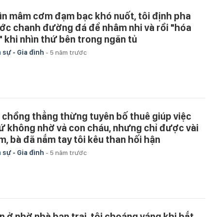
ìn mâm cơm đạm bạc khó nuốt, tôi định pha
ớc chanh đường đá để nhâm nhi và rồi "hóa
" khi nhìn thứ bên trong ngăn tủ
 sự - Gia đình
-
5 năm trước
 chồng thẳng thừng tuyên bố thuê giúp việc
ứ không nhờ vả con cháu, nhưng chỉ được vài
m, bà đã nắm tay tôi kêu than hối hận
 sự - Gia đình
-
5 năm trước
n ở nhờ nhà bạn trai, tôi choáng váng khi bắt