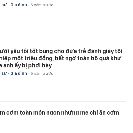
 sự - Gia đình
-
5 năm trước
ười yêu tôi tốt bụng cho đứa trẻ đánh giày tội
hiệp một triệu đồng, bất ngờ toàn bộ quá khứ
a anh ấy bị phơi bày
 sự - Gia đình
-
5 năm trước
m cơm toàn món ngon nhưng mẹ chỉ ăn cơm
ắng, để rồi vừa chạm vào miếng thịt, tôi đã sốc
i biết âm mưu của vợ