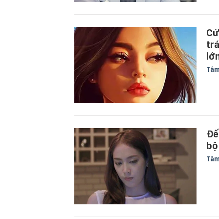
Cứ
tr
lớ
Tâm
Đến
bộ
Tâm