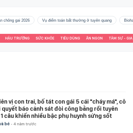
gàn chông gai 2026
vụ điểm toán bất thường ở tuyên quang
Bio
HẬU TRƯỜNG
SỨC KHỎE
TIÊU DÙNG
ĂN NGON
TÂM SỰ - GIA
ên vị con trai, bố tát con gái 5 cái "cháy má", cô
i quyết báo cảnh sát đòi công bằng rồi tuyên
 1 câu khiến nhiều bậc phụ huynh sửng sốt
và bé
-
4 năm trước