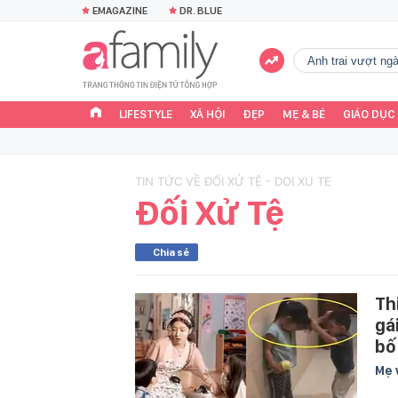
EMAGAZINE
DR. BLUE
Anh trai vượt n
LIFESTYLE
XÃ HỘI
ĐẸP
MẸ & BÉ
GIÁO DỤC
TIN TỨC VỀ ĐỐI XỬ TỆ - DOI XU TE
Đối Xử Tệ
Chia sẻ
Thi
gá
bố
Mẹ 