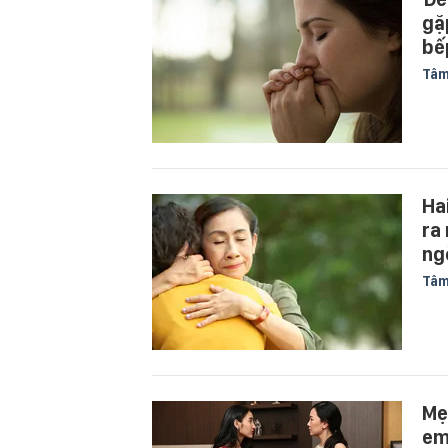
gặ
bế
Tâm
Ha
ra
ng
Tâm
Mẹ
em