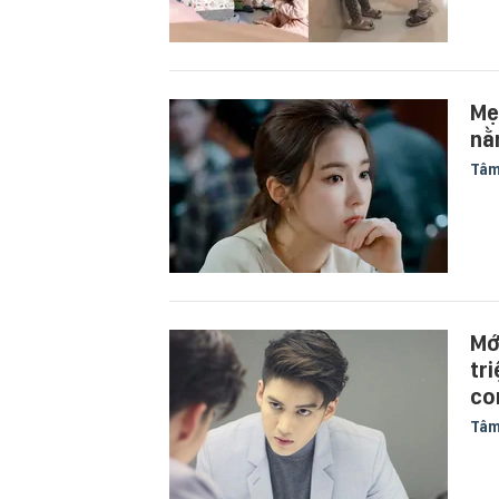
Mẹ
nằ
Tâm
Mớ
tri
co
Tâm