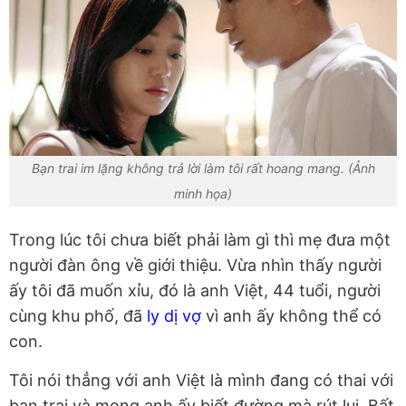
Bạn trai im lặng không trả lời làm tôi rất hoang mang. (Ảnh
minh họa)
Trong lúc tôi chưa biết phải làm gì thì mẹ đưa một
người đàn ông về giới thiệu. Vừa nhìn thấy người
ấy tôi đã muốn xỉu, đó là anh Việt, 44 tuổi, người
cùng khu phố, đã
ly dị vợ
vì anh ấy không thể có
con.
Tôi nói thẳng với anh Việt là mình đang có thai với
bạn trai và mong anh ấy biết đường mà rút lui. Bất