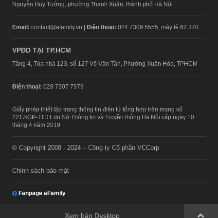
Nguyễn Huy Tưởng, phường Thanh Xuân, thành phố Hà Nội
Email:
contact@afamily.vn |
Điện thoại:
024 7309 5555, máy lẻ 62.370
VPĐD TẠI TP.HCM
Tầng 4, Tòa nhà 123, số 127 Võ Văn Tần, Phường Xuân Hòa, TPHCM
Điện thoại:
028 7307 7979
Giấy phép thiết lập trang thông tin điện tử tổng hợp trên mạng số
2217/GP-TTĐT do Sở Thông tin và Truyền thông Hà Nội cấp ngày 10
tháng 4 năm 2019
© Copyright 2008 - 2024 – Công ty Cổ phần VCCorp
Chính sách bảo mật
Fanpage aFamily
Xem bản Desktop