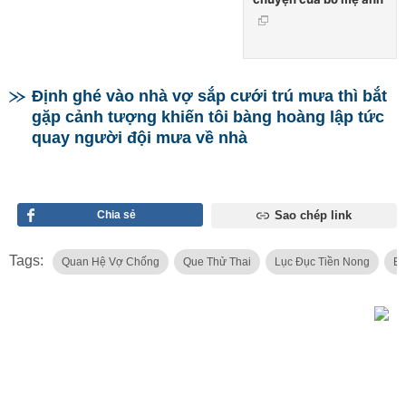
Định ghé vào nhà vợ sắp cưới trú mưa thì bắt
gặp cảnh tượng khiến tôi bàng hoàng lập tức
quay người đội mưa về nhà
Chia sẻ
Sao chép link
Tags:
Quan Hệ Vợ Chống
Que Thử Thai
Lục Đục Tiền Nong
Bí