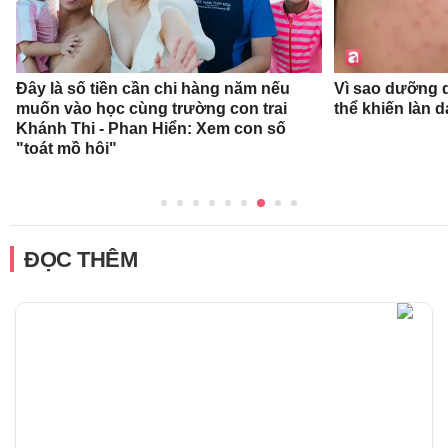
Đây là số tiền cần chi hàng năm nếu
Vì sao dưỡng d
muốn vào học cùng trường con trai
thể khiến làn 
Khánh Thi - Phan Hiển: Xem con số
"toát mồ hôi"
ĐỌC THÊM