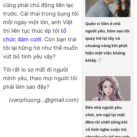
cũng phải chủ động liên lạc
trước. Cái thai trong bụng tôi
mỗi ngày một lớn, anh Việt
Quên ví tiền ở chỗ
thì liên tục thúc ép tôi
tổ
người yêu, hôm sau tôi
quay trở lại lấy và
chức đám cưới
. Còn bạn trai
choáng váng khi phát
tôi lại hững hờ như thể muốn
hiện một việc khủng
vứt bỏ tình yêu vậy?
khiếp
Tôi rất lo sợ mất đi người
mình yêu, theo mọi người tôi
phải làm sao đây?
(vanphuong...@gmail.com)
Đến nhà người yêu
chơi, em ngủ lại một
đêm rồi chết sững khi
vô tình nghe cuộc trò
chuyện của bố mẹ anh