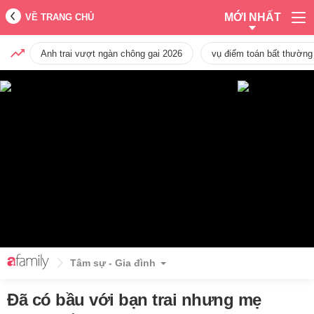
MỚI NHẤT
VỀ TRANG CHỦ
Anh trai vượt ngàn chông gai 2026
vụ điểm toán bất thường
Tâm sự - Gia đình
Đã có bầu với bạn trai nhưng mẹ