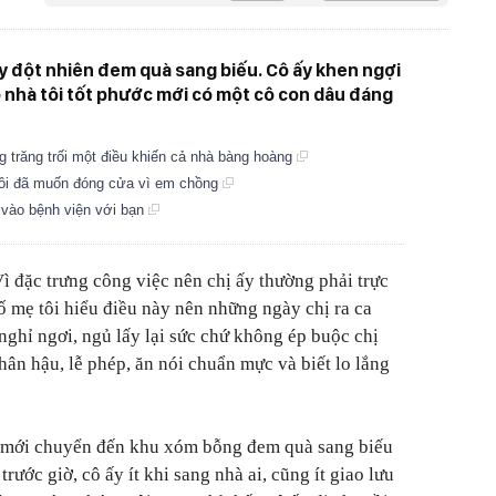
nay đột nhiên đem quà sang biếu. Cô ấy khen ngợi
ảo nhà tôi tốt phước mới có một cô con dâu đáng
g trăng trối một điều khiến cả nhà bàng hoàng
ôi đã muốn đóng cửa vì em chồng
 vào bệnh viện với bạn
 Vì đặc trưng công việc nên chị ấy thường phải trực
ố mẹ tôi hiểu điều này nên những ngày chị ra ca
nghỉ ngơi, ngủ lấy lại sức chứ không ép buộc chị
nhân hậu, lễ phép, ăn nói chuẩn mực và biết lo lắng
mới chuyển đến khu xóm bỗng đem quà sang biếu
 trước giờ, cô ấy ít khi sang nhà ai, cũng ít giao lưu