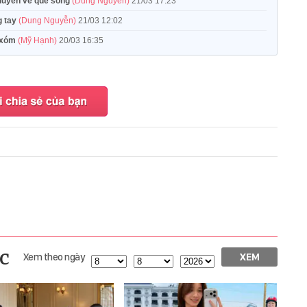
chuyển về quê sống
(Dung Nguyễn)
21/03 17:23
g tay
(Dung Nguyễn)
21/03 12:02
g xóm
(Mỹ Hạnh)
20/03 16:35
c
Xem theo ngày
XEM