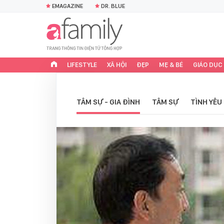
EMAGAZINE
DR. BLUE
LIFESTYLE
XÃ HỘI
ĐẸP
MẸ & BÉ
GIÁO DỤC
TÂM SỰ - GIA ĐÌNH
TÂM SỰ
TÌNH YÊU