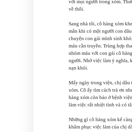
với mọi người trong xóm. Thườ
về thôi.
Sang nhà tôi, cô hàng xóm khen
mắn khi có một người con dâu g
chuyện con gái mình sinh khó
máu cần truyền. Trùng hợp tha
nhóm máu với con gái cô hàn
người. Nhờ việc làm ý nghĩa, 
nạn khỏi.
Mấy ngày trong viện, chị dâu 
xóm. Cô ấy tìm cách trả ơn nh
hàng xóm còn bảo ở bệnh viện,
làm việc rất nhiệt tình và có t
Những gì cô hàng xóm kể càng
khâm phục việc làm của chị dâ