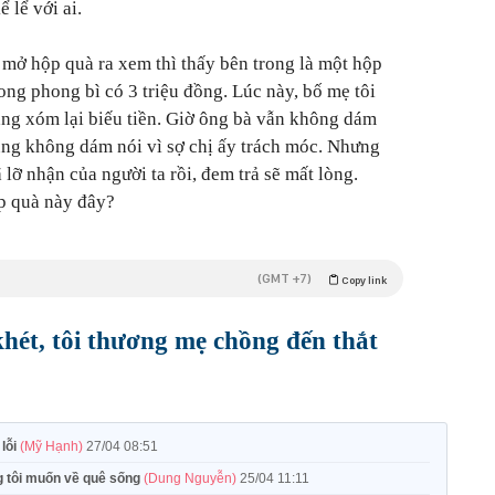
 lể với ai.
 mở hộp quà ra xem thì thấy bên trong là một hộp
ong phong bì có 3 triệu đồng. Lúc này, bố mẹ tôi
ng xóm lại biếu tiền. Giờ ông bà vẫn không dám
ũng không dám nói vì sợ chị ấy trách móc. Nhưng
lỡ nhận của người ta rồi, đem trả sẽ mất lòng.
ộp quà này đây?
(GMT +7)
Copy link
hét, tôi thương mẹ chồng đến thắt
 lỗi
(Mỹ Hạnh)
27/04 08:51
g tôi muốn về quê sống
(Dung Nguyễn)
25/04 11:11