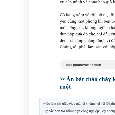
vụ của mình và chưa bao giờ kể
Cô hàng xóm về rồi, bố mẹ tôi
yến cùng một phong bì, bên tr
mới sửng sốt, không ngờ cô hà
đưa hộp quà đó cho chị dâu c
đem trả cũng chẳng được vì đã 
Chúng tôi phải làm sao với h
Theo
phunuvietnam.vn
Ăn bát cháo cháy k
ruột
Hiểu lầm chị giúp việc mà tôi không nói nổi lời xin
Sợ các con trở thành "gà công nghiệp", vợ chồn