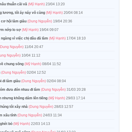
 mâu thuẫn cãi vã
(Mỹ Hạnh)
23/04 13:20
g lương, tôi áy náy vô cùng
(Mỹ Hạnh)
20/04 08:14
ỏ cơ hội làm giàu
(Dung Nguyễn)
19/04 20:36
nơm nớp lo sợ
(Mỹ Hạnh)
19/04 09:07
ngàng vì việc chị dâu đã làm
(Mỹ Hạnh)
17/04 18:10
(Dung Nguyễn)
11/04 20:47
ung Nguyễn)
10/04 11:12
i về chung sống
(Mỹ Hạnh)
08/04 11:52
g
(Dung Nguyễn)
02/04 12:52
i đi làm giàu
(Dung Nguyễn)
02/04 08:04
 xóm đưa đón nhau đi làm
(Dung Nguyễn)
31/03 20:28
run nhưng không dám lên tiếng
(Mỹ Hạnh)
29/03 17:14
chúng tôi xây nhà
(Dung Nguyễn)
28/03 12:57
m xấu tính
(Dung Nguyễn)
24/03 11:34
 ghét bỏ
(Mỹ Hạnh)
22/03 14:13