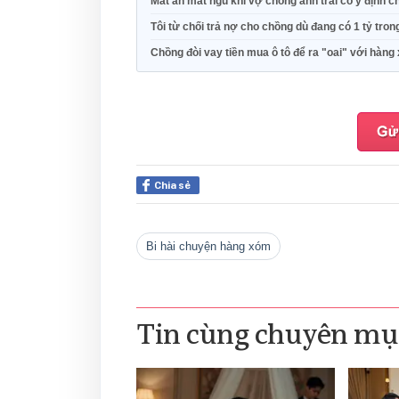
Mất ăn mất ngủ khi vợ chồng anh trai có ý định 
Tôi từ chối trả nợ cho chồng dù đang có 1 tỷ tron
Chồng đòi vay tiền mua ô tô để ra "oai" với hàn
Chia sẻ
bi hài chuyện hàng xóm
Tin cùng chuyên mụ