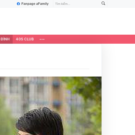
Fanpage aFamily
 ĐÌNH
40S CLUB