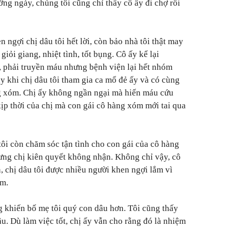
ng ngày, chúng tôi cũng chỉ thấy cô ấy đi chợ rồi
 ngợi chị dâu tôi hết lời, còn bảo nhà tôi thật may
iỏi giang, nhiệt tình, tốt bụng. Cô ấy kể lại
, phải truyền máu nhưng bệnh viện lại hết nhóm
y khi chị dâu tôi tham gia ca mổ đẻ ấy và có cùng
g xóm. Chị ấy không ngần ngại mà hiến máu cứu
kịp thời của chị mà con gái cô hàng xóm mới tai qua
tôi còn chăm sóc tận tình cho con gái của cô hàng
ưng chị kiên quyết không nhận. Không chỉ vậy, cô
 chị dâu tôi được nhiều người khen ngợi lắm vì
âm.
 khiến bố mẹ tôi quý con dâu hơn. Tôi cũng thấy
u. Dù làm việc tốt, chị ấy vẫn cho rằng đó là nhiệm