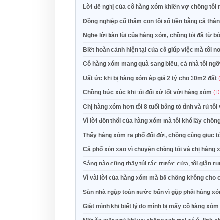
Lời đề nghị của cô hàng xóm khiến vợ chồng tôi
Đồng nghiệp cũ thăm con tôi số tiền bằng cả thán
Nghe lời bàn lùi của hàng xóm, chồng tôi đã từ b
Biết hoàn cảnh hiện tại của cô giúp việc mà tôi 
Cô hàng xóm mang quà sang biếu, cả nhà tôi ngỡ 
Uất ức khi bị hàng xóm ép giá 2 tỷ cho 30m2 đất
Chồng bức xúc khi tôi đối xử tốt với hàng xóm
(D
Chị hàng xóm hơn tôi 8 tuổi bỗng tỏ tình và rủ tô
Vì lời đồn thổi của hàng xóm mà tôi khó lấy chồn
Thấy hàng xóm ra phố đổi đời, chồng cũng giục tô
Cả phố xôn xao vì chuyện chồng tôi và chị hàng
Sáng nào cũng thấy túi rác trước cửa, tôi giận 
Vì vài lời của hàng xóm mà bố chồng không cho 
Sân nhà ngập toàn nước bẩn vì gặp phải hàng xó
Giật mình khi biết lý do mình bị mấy cô hàng xóm