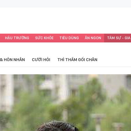
HẬU TRƯỜNG
SỨC KHỎE
TIÊU DÙNG
ĂN NGON
TÂM SỰ - GIA
 & HÔN NHÂN
CƯỚI HỎI
THÌ THẦM GỐI CHĂN