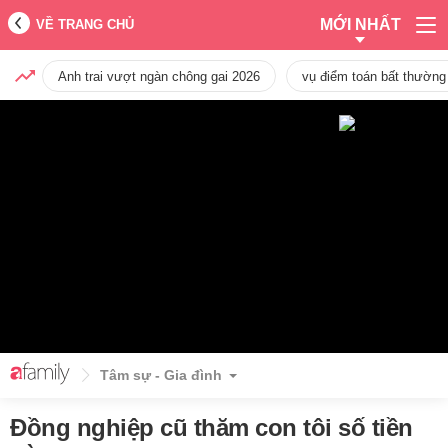
MỚI NHẤT
VỀ TRANG CHỦ
Anh trai vượt ngàn chông gai 2026
vụ điểm toán bất thường
Tâm sự - Gia đình
Đồng nghiệp cũ thăm con tôi số tiền