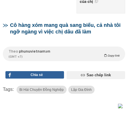
của chị
Cô hàng xóm mang quà sang biếu, cả nhà tôi
ngỡ ngàng vì việc chị dâu đã làm
Theo
phunuvietnam.vn
Copy link
(GMT +7)
Chia sẻ
Sao chép link
Tags:
Bi Hài Chuyện Đồng Nghiệp
Lập Gia Đình