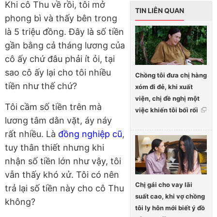
Khi cô Thu về rồi, tôi mở
TIN LIÊN QUAN
phong bì và thấy bên trong
là 5 triệu đồng. Đây là số tiền
gần bằng cả tháng lương của
cô ấy chứ đâu phải ít ỏi, tại
sao cô ấy lại cho tôi nhiều
Chồng tôi đưa chị hàng
tiền như thế chứ?
xóm đi đẻ, khi xuất
viện, chị đề nghị một
Tôi cầm số tiền trên mà
việc khiến tôi bối rối
lương tâm dằn vặt, áy náy
rất nhiều. Là
đồng nghiệp cũ
,
tuy thân thiết nhưng khi
nhận số tiền lớn như vậy, tôi
vẫn thấy khó xử. Tôi có nên
Chị gái cho vay lãi
trả lại số tiền này cho cô Thu
suất cao, khi vợ chồng
không?
tôi ly hôn mới biết ý đồ