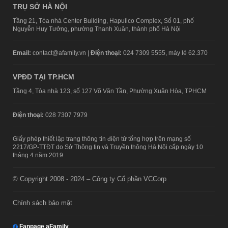
TRỤ SỞ HÀ NỘI
Tầng 21, Tòa nhà Center Building, Hapulico Complex, Số 01, phố
Nguyễn Huy Tưởng, phường Thanh Xuân, thành phố Hà Nội
Email:
contact@afamily.vn |
Điện thoại:
024 7309 5555, máy lẻ 62.370
VPĐD TẠI TP.HCM
Tầng 4, Tòa nhà 123, số 127 Võ Văn Tần, Phường Xuân Hòa, TPHCM
Điện thoại:
028 7307 7979
Giấy phép thiết lập trang thông tin điện tử tổng hợp trên mạng số
2217/GP-TTĐT do Sở Thông tin và Truyền thông Hà Nội cấp ngày 10
tháng 4 năm 2019
© Copyright 2008 - 2024 – Công ty Cổ phần VCCorp
Chính sách bảo mật
Fanpage aFamily