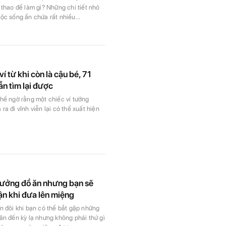
 thao để làm gì? Những chi tiết nhỏ
ộc sống ẩn chứa rất nhiều...
í từ khi còn là cậu bé, 71
n tìm lại được
thể ngờ rằng một chiếc ví tưởng
ra đi vĩnh viễn lại có thể xuất hiện
tưởng đồ ăn nhưng bạn sẽ
ận khi đưa lên miệng
n đôi khi bạn có thể bắt gặp những
ăn đến kỳ lạ nhưng không phải thứ gì