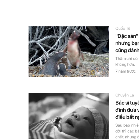
Quốc Tế
"Đặc sản"
nhưng bạn 
cũng đánh
Thậm chí còn
khủng hơn.
7 năm trước
Chuyện Lạ
Bác sĩ tuy
đình đưa v
điều bất 
Sau bao nhiê
đời thì các b
chết, nhưng đ