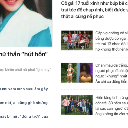
Cô gái 17 tuổi xinh như búp bê c
trụi tóc để chụp ảnh, biết được 
thật ai cũng nể phục
Cặp vợ chồng cố s
bằng được con gái,
trẻ thứ 13 chào đời
họ không thốt nên l
nữ thần “hút hồn”
Chán màu da trắng
p khiến phái nữ phải “ghen tỵ”
người phụ nữ có bộ
ngực "khủng" nhất
Âu chi cả đống tiền
sở hữu làn da đen 
n khi xem hình siêu âm gây
thắm
Hiến tặng tinh trùng
ẫm nát, ai cũng ghê nhưng
còn trẻ, 30 năm sa
lại các con người đ
ông không tin vào 
 này bí mật "động trời" của
mình vì ngoại hình 
chúng