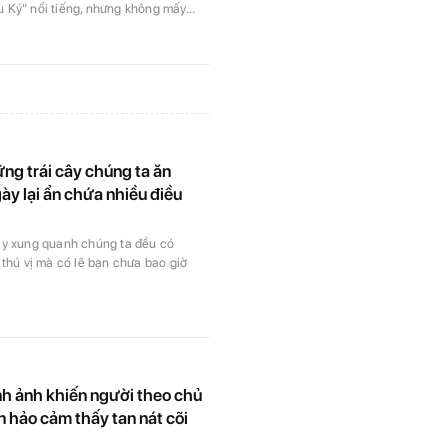
 Ký" nổi tiếng, nhưng không mấy...
ng trái cây chúng ta ăn
y lại ẩn chứa nhiều điều
ây xung quanh chúng ta đều có
 thú vị mà có lẽ bạn chưa bao giờ
h ảnh khiến người theo chủ
 hảo cảm thấy tan nát cõi