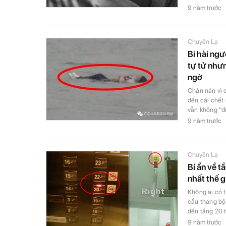
9 năm trước
Chuyện Lạ
Bi hài ng
tự tử nhưn
ngờ
Chán nản vì 
đến cái chết 
vẫn không "đ
9 năm trước
Chuyện Lạ
Bí ẩn về t
nhất thế g
Không ai có t
cầu thang bộ
đến tầng 20 t
9 năm trước