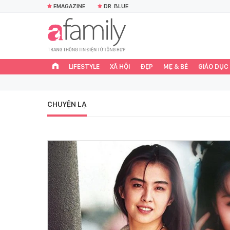
EMAGAZINE
DR. BLUE
LIFESTYLE
XÃ HỘI
ĐẸP
MẸ & BÉ
GIÁO DỤC
CHUYỆN LẠ