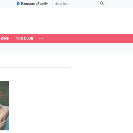
Fanpage aFamily
 ĐÌNH
40S CLUB