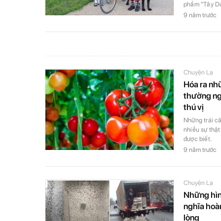
phẩm "Tây Du
9 năm trước
Chuyện Lạ
Hóa ra nhữ
thường ngà
thú vị
Những trái c
nhiều sự thật
được biết.
9 năm trước
Chuyện Lạ
Những hìn
nghĩa hoàn
lòng