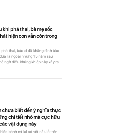
 khi phá thai, bà mẹ sốc
hát hiện con vẫn còn trong
 phá thai, bác sĩ đã khẳng định bào
 đưa ra ngoài nhưng 15 năm sau
hể ngờ điều khủng khiếp này xảy ra.
 chưa biết đến ý nghĩa thực
ững chi tiết nhỏ mà cực hữu
 các vật dụng này
hiếc bánh mì lại có vết cắt, lỗ trên