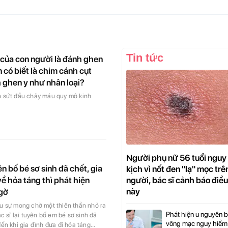
Tin tức
 của con người là đánh ghen
có biết là chim cánh cụt
 ghen y như nhân loại?
 sứt đầu chảy máu quy mô kinh
Người phụ nữ 56 tuổi nguy
ên bố bé sơ sinh đã chết, gia
kịch vì nốt đen "lạ" mọc trê
người, bác sĩ cảnh báo điều
ề hỏa táng thì phát hiện
này
ngờ
u sự mong chờ một thiên thần nhỏ ra
Phát hiện u nguyên 
ác sĩ lại tuyên bố em bé sơ sinh đã
võng mạc nguy hiểm
ến khi gia đình đưa đi hỏa táng...