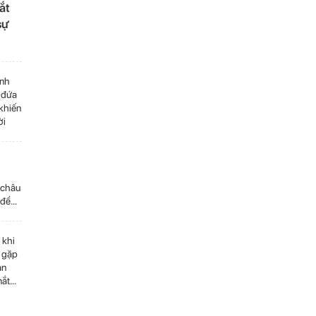
ắt
sự
inh
 đứa
 khiến
ời
,
 châu
 để
đằm
 khi
u gặp
àn
mắt
của