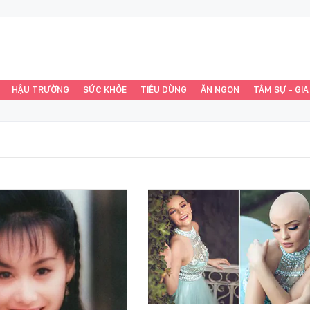
HẬU TRƯỜNG
SỨC KHỎE
TIÊU DÙNG
ĂN NGON
TÂM SỰ - GIA