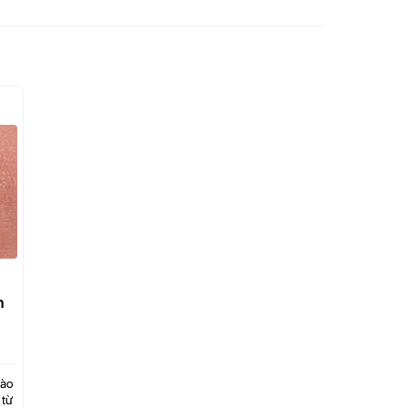
n
bào
 từ