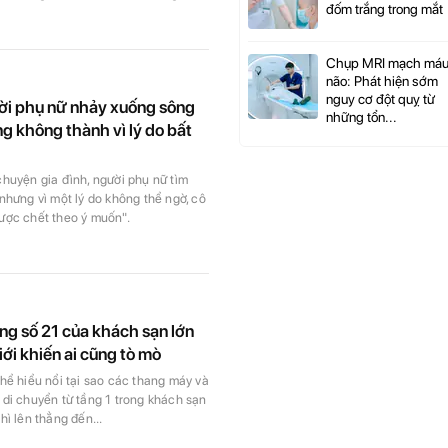
đốm trắng trong mắt
Chụp MRI mạch má
não: Phát hiện sớm
nguy cơ đột quỵ từ
ười phụ nữ nhảy xuống sông
những tổn...
g không thành vì lý do bất
chuyện gia đình, người phụ nữ tìm
nhưng vì một lý do không thể ngờ, cô
ược chết theo ý muốn".
ầng số 21 của khách sạn lớn
iới khiến ai cũng tò mò
hể hiểu nổi tại sao các thang máy và
 di chuyển từ tầng 1 trong khách sạn
hì lên thẳng đến...