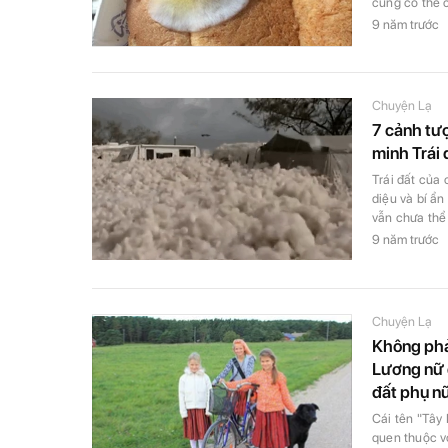
cũng có thể 
9 năm trước
Chuyện Lạ
7 cảnh tư
minh Trái 
Trái đất của 
diệu và bí ẩ
vẫn chưa thể 
9 năm trước
Chuyện Lạ
Không phả
Lương nữ q
đất phụ n
Cái tên "Tây
quen thuộc vớ