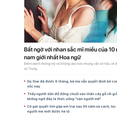
Bất ngờ với nhan sắc mĩ miều của 10 
nam giới nhất Hoa ngữ
Điểm danh những mỹ nữ không dao kéo nhưng vẫn sở hữu vẻ đẹ
xứ Trung.
Dù thai đã được 6 tháng, bà mẹ vẫn quyết định bỏ co
sốc này
Thấy người dân đổ đống chuối vào thân cây gỗ rồi gi
không ngờ đây là thức uống "vạn người mê"
Cô gái quyết tìm gặp em trai sau 30 năm xa cách, lúc
người mẹ mới được hé lộ