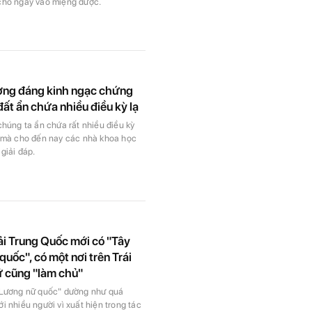
cho ngay vào miệng được.
ợng đáng kinh ngạc chứng
đất ẩn chứa nhiều điều kỳ lạ
chúng ta ẩn chứa rất nhiều điều kỳ
n mà cho đến nay các nhà khoa học
giải đáp.
i Trung Quốc mới có "Tây
uốc", có một nơi trên Trái
ữ cũng "làm chủ"
 Lương nữ quốc" dường như quá
i nhiều người vì xuất hiện trong tác