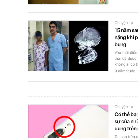
Chuyện Lạ
15 năm sau
nặng khi p
bụng
Vào thời điểm
thai đã được
không ai có t
9 năm trước
Chuyện Lạ
Có thể bạn
sự của nh
dụng trên
Tại sao trên c