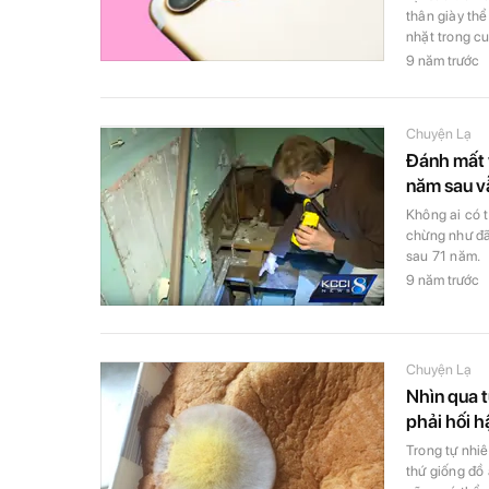
thân giày thể
nhặt trong cu
9 năm trước
Chuyện Lạ
Đánh mất v
năm sau vẫ
Không ai có 
chừng như đã 
sau 71 năm.
9 năm trước
Chuyện Lạ
Nhìn qua 
phải hối h
Trong tự nhiê
thứ giống đồ 