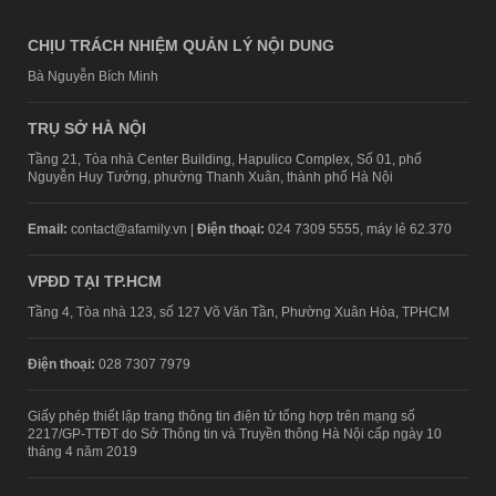
CHỊU TRÁCH NHIỆM QUẢN LÝ NỘI DUNG
Bà Nguyễn Bích Minh
TRỤ SỞ HÀ NỘI
Tầng 21, Tòa nhà Center Building, Hapulico Complex, Số 01, phố
Nguyễn Huy Tưởng, phường Thanh Xuân, thành phố Hà Nội
Email:
contact@afamily.vn |
Điện thoại:
024 7309 5555, máy lẻ 62.370
VPĐD TẠI TP.HCM
Tầng 4, Tòa nhà 123, số 127 Võ Văn Tần, Phường Xuân Hòa, TPHCM
Điện thoại:
028 7307 7979
Giấy phép thiết lập trang thông tin điện tử tổng hợp trên mạng số
2217/GP-TTĐT do Sở Thông tin và Truyền thông Hà Nội cấp ngày 10
tháng 4 năm 2019