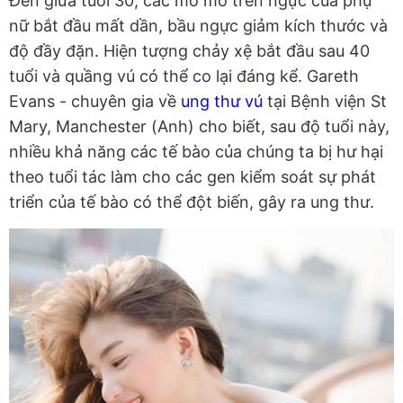
Đến giữa tuổi 30, các mô mỡ trên ngực của phụ
nữ bắt đầu mất dần, bầu ngực giảm kích thước và
độ đầy đặn. Hiện tượng chảy xệ bắt đầu sau 40
tuổi và quầng vú có thể co lại đáng kể. Gareth
Evans - chuyên gia về
ung thư vú
tại Bệnh viện St
Mary, Manchester (Anh) cho biết, sau độ tuổi này,
nhiều khả năng các tế bào của chúng ta bị hư hại
theo tuổi tác làm cho các gen kiểm soát sự phát
triển của tế bào có thể đột biến, gây ra ung thư.