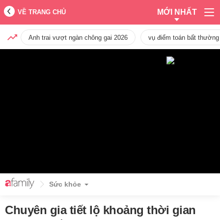
MỚI NHẤT
VỀ TRANG CHỦ
Anh trai vượt ngàn chông gai 2026
vụ điểm toán bất thường
Sức khỏe
Chuyên gia tiết lộ khoảng thời gian