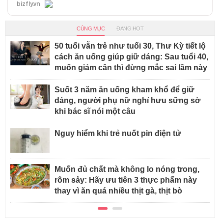
bizfly.vn
CÙNG MỤC
ĐANG HOT
50 tuổi vẫn trẻ như tuổi 30, Thư Kỳ tiết lộ
cách ăn uống giúp giữ dáng: Sau tuổi 40,
muốn giảm cân thì đừng mắc sai lầm này
Suốt 3 năm ăn uống kham khổ để giữ
dáng, người phụ nữ nghỉ hưu sững sờ
khi bác sĩ nói một câu
Nguy hiểm khi trẻ nuốt pin điện tử
Muốn đủ chất mà không lo nóng trong,
rôm sảy: Hãy ưu tiên 3 thực phẩm này
thay vì ăn quá nhiều thịt gà, thịt bò