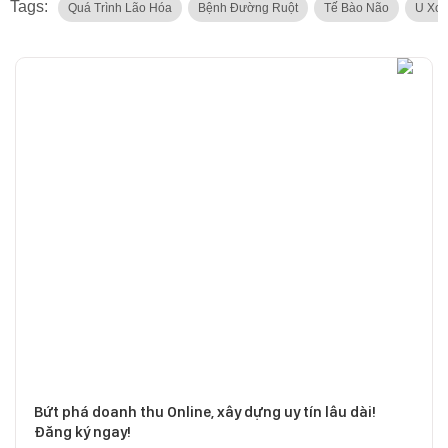
Tags:
Quá Trình Lão Hóa
Bệnh Đường Ruột
Tế Bào Não
U Xơ 
Bứt phá doanh thu Online, xây dựng uy tín lâu dài!
Đăng ký ngay!