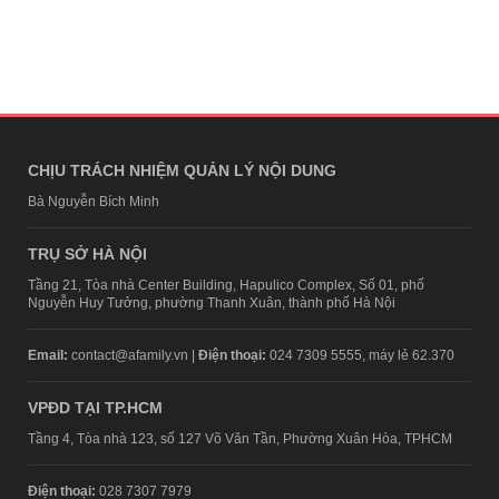
CHỊU TRÁCH NHIỆM QUẢN LÝ NỘI DUNG
Bà Nguyễn Bích Minh
TRỤ SỞ HÀ NỘI
Tầng 21, Tòa nhà Center Building, Hapulico Complex, Số 01, phố
Nguyễn Huy Tưởng, phường Thanh Xuân, thành phố Hà Nội
Email:
contact@afamily.vn |
Điện thoại:
024 7309 5555, máy lẻ 62.370
VPĐD TẠI TP.HCM
Tầng 4, Tòa nhà 123, số 127 Võ Văn Tần, Phường Xuân Hòa, TPHCM
Điện thoại:
028 7307 7979