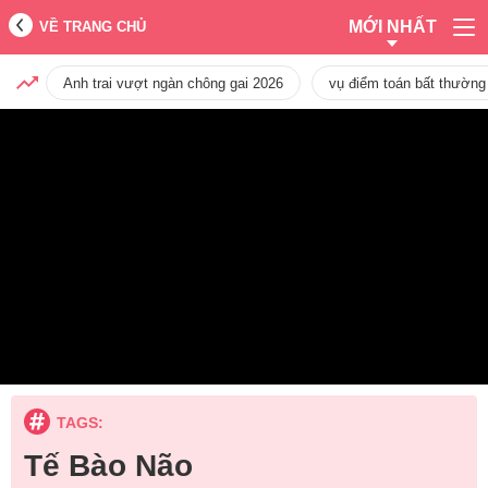
MỚI NHẤT
VỀ TRANG CHỦ
Anh trai vượt ngàn chông gai 2026
vụ điểm toán bất thường
TAGS:
Tế Bào Não