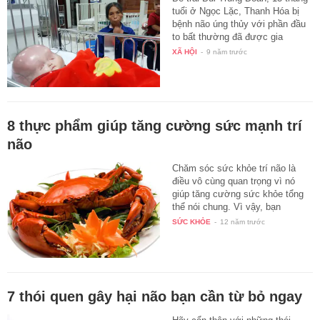
tuổi ở Ngọc Lặc, Thanh Hóa bị
bệnh não úng thủy với phần đầu
to bất thường đã được gia
đình…
XÃ HỘI
-
9 năm trước
8 thực phẩm giúp tăng cường sức mạnh trí
não
Chăm sóc sức khỏe trí não là
điều vô cùng quan trọng vì nó
giúp tăng cường sức khỏe tổng
thể nói chung. Vì vậy, bạn
đừng…
SỨC KHỎE
-
12 năm trước
7 thói quen gây hại não bạn cần từ bỏ ngay