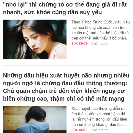
"nhỏ lại" thì chứng tỏ cơ thể đang già đi rất
nhanh, sức khỏe cũng dần suy yếu
Theo Y học Trung Quốc, dấu hiệu
lão hóa không chỉ xuất hiện trên
khuôn mặt mà còn thể hiện rất rõ
trên cơ thể, nếu thấy 3 bộ phận…
SỨC KHỎE
-
6 năm trước
Những dấu hiệu xuất huyết não nhưng nhiều
người ngỡ là chứng đau đầu thông thường:
Chủ quan chậm trễ đến viện khiến nguy cơ
biến chứng cao, thậm chí có thể mất mạng
Xuất huyết não thường diễn ra
âm thầm, đến khi phát bệnh thì
lại rất nghiêm trọng bởi dấu hiệu
của nó không khác gì đau đầu…
SỨC KHỎE
-
7 năm trước