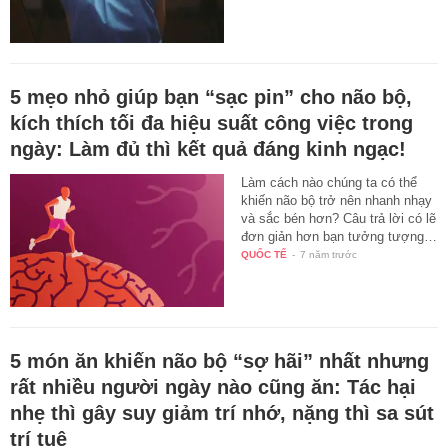
5 mẹo nhỏ giúp bạn “sạc pin” cho não bộ,
kích thích tối đa hiệu suất công việc trong
ngày: Làm đủ thì kết quả đáng kinh ngạc!
Làm cách nào chúng ta có thể
khiến não bộ trở nên nhanh nhạy
và sắc bén hơn? Câu trả lời có lẽ
đơn giản hơn bạn tưởng tượng…
QUỐC TẾ
-
7 năm trước
5 món ăn khiến não bộ “sợ hãi” nhất nhưng
rất nhiều người ngày nào cũng ăn: Tác hại
nhẹ thì gây suy giảm trí nhớ, nặng thì sa sút
trí tuệ