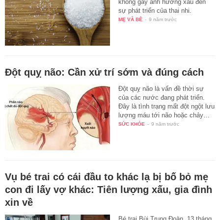
không gây ảnh hưởng xấu đến
sự phát triển của thai nhi.
MẸ VÀ BÉ
-
9 năm trước
Đột quỵ não: Cần xử trí sớm và đúng cách
Đột quỵ não là vấn đề thời sự
của các nước đang phát triển.
Đây là tình trạng mất đột ngột lưu
lượng máu tới não hoặc chảy…
SỨC KHỎE
-
9 năm trước
Vụ bé trai có cái đầu to khác lạ bị bố bỏ mẹ
con đi lấy vợ khác: Tiên lượng xấu, gia đình
xin về
Bé trai Bùi Trung Đoàn, 13 tháng