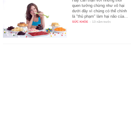
Hãy cẩn thận với những thói
quen tưởng chừng như vô hại
dưới đây vì chúng có thể chính
là "thủ phạm" làm hại não của…
SỨC KHỎE
-
13 năm trước