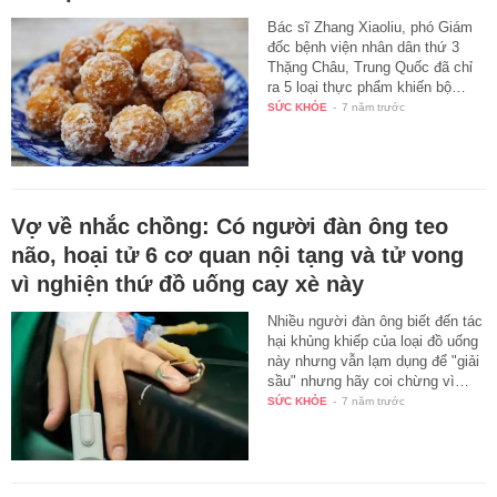
Bác sĩ Zhang Xiaoliu, phó Giám
đốc bệnh viện nhân dân thứ 3
Thặng Châu, Trung Quốc đã chỉ
ra 5 loại thực phẩm khiến bộ…
SỨC KHỎE
-
7 năm trước
Vợ về nhắc chồng: Có người đàn ông teo
não, hoại tử 6 cơ quan nội tạng và tử vong
vì nghiện thứ đồ uống cay xè này
Nhiều người đàn ông biết đến tác
hại khủng khiếp của loại đồ uống
này nhưng vẫn lạm dụng để "giải
sầu" nhưng hãy coi chừng vì…
SỨC KHỎE
-
7 năm trước