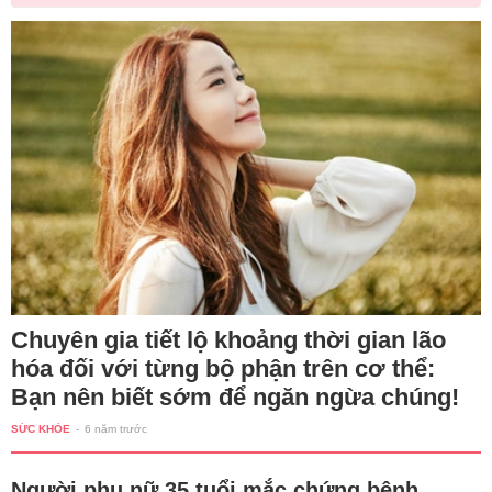
Chuyên gia tiết lộ khoảng thời gian lão
hóa đối với từng bộ phận trên cơ thể:
Bạn nên biết sớm để ngăn ngừa chúng!
SỨC KHỎE
-
6 năm trước
Người phụ nữ 35 tuổi mắc chứng bệnh