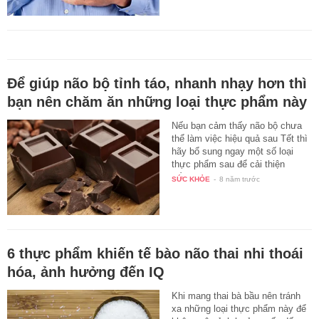
Để giúp não bộ tỉnh táo, nhanh nhạy hơn thì
bạn nên chăm ăn những loại thực phẩm này
Nếu bạn cảm thấy não bộ chưa
thể làm việc hiệu quả sau Tết thì
hãy bổ sung ngay một số loại
thực phẩm sau để cải thiện
vấn…
SỨC KHỎE
-
8 năm trước
6 thực phẩm khiến tế bào não thai nhi thoái
hóa, ảnh hưởng đến IQ
Khi mang thai bà bầu nên tránh
xa những loại thực phẩm này để