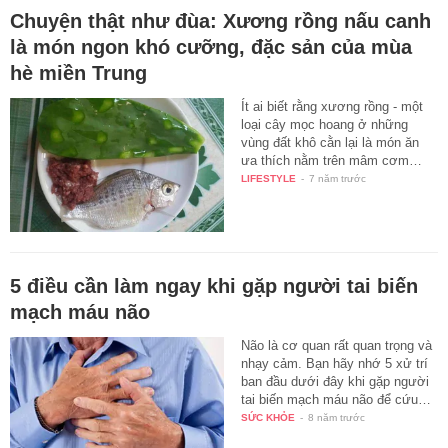
Chuyện thật như đùa: Xương rồng nấu canh
là món ngon khó cưỡng, đặc sản của mùa
hè miền Trung
Ít ai biết rằng xương rồng - một
loại cây mọc hoang ở những
vùng đất khô cằn lại là món ăn
ưa thích nằm trên mâm cơm…
LIFESTYLE
-
7 năm trước
5 điều cần làm ngay khi gặp người tai biến
mạch máu não
Não là cơ quan rất quan trọng và
nhạy cảm. Bạn hãy nhớ 5 xử trí
ban đầu dưới đây khi gặp người
tai biến mạch máu não để cứu…
SỨC KHỎE
-
8 năm trước