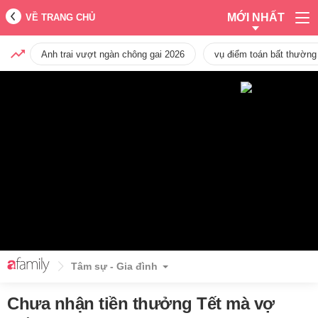
MỚI NHẤT
VỀ TRANG CHỦ
Anh trai vượt ngàn chông gai 2026
vụ điểm toán bất thường
Tâm sự - Gia đình
Chưa nhận tiền thưởng Tết mà vợ