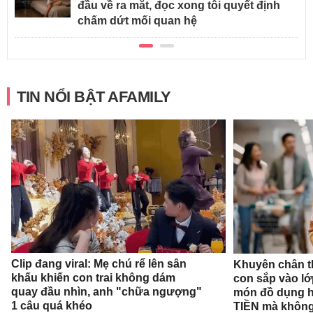
đầu về ra mắt, đọc xong tôi quyết định
chấm dứt mối quan hệ
TIN NỔI BẬT AFAMILY
Clip đang viral: Mẹ chú rể lên sân
Khuyên chân t
khấu khiến con trai không dám
con sắp vào l
quay đầu nhìn, anh "chữa ngượng"
món đồ dụng họ
1 câu quá khéo
TIỀN mà không