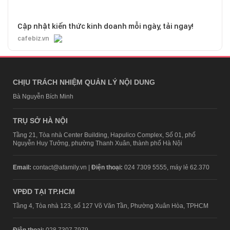
Cập nhật kiến thức kinh doanh mỗi ngày, tải ngay!
cafebiz.vn
CHỊU TRÁCH NHIỆM QUẢN LÝ NỘI DUNG
Bà Nguyễn Bích Minh
TRỤ SỞ HÀ NỘI
Tầng 21, Tòa nhà Center Building, Hapulico Complex, Số 01, phố
Nguyễn Huy Tưởng, phường Thanh Xuân, thành phố Hà Nội
Email:
contact@afamily.vn |
Điện thoại:
024 7309 5555, máy lẻ 62.370
VPĐD TẠI TP.HCM
Tầng 4, Tòa nhà 123, số 127 Võ Văn Tần, Phường Xuân Hòa, TPHCM
Điện thoại:
028 7307 7979