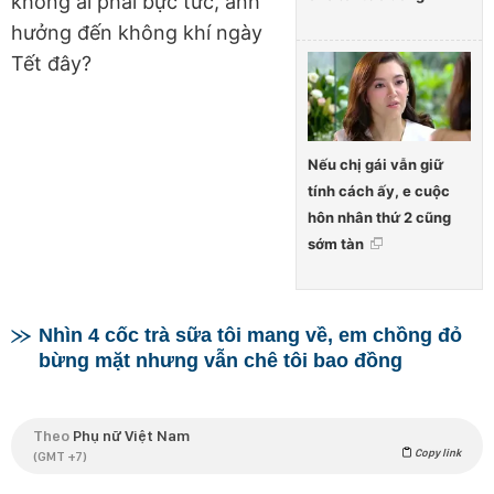
không ai phải bực tức, ảnh
hưởng đến không khí ngày
Tết đây?
Nếu chị gái vẫn giữ
tính cách ấy, e cuộc
hôn nhân thứ 2 cũng
sớm tàn
Nhìn 4 cốc trà sữa tôi mang về, em chồng đỏ
bừng mặt nhưng vẫn chê tôi bao đồng
Theo
Phụ nữ Việt Nam
Copy link
(GMT +7)