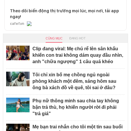
Theo dõi biến động thị trường mọi lúc, mọi nơi, tải app
ngay!
cafef.vn
CÙNG MỤC
ĐANG HOT
Clip đang viral: Mẹ chú rể lên sân khấu
khiến con trai không dám quay đầu nhìn,
anh "chữa ngượng" 1 câu quá khéo
Tôi chỉ xin bố mẹ chồng ngủ ngoài
phòng khách một đêm, sáng hôm sau
ông bà xách đồ về quê, tôi sai ở đâu?
Phụ nữ thông minh sau chia tay không
bận trả thù, họ khiến người rời đi phải
"trả giá"
Mẹ bạn trai nhắn cho tôi một tin sau buổi