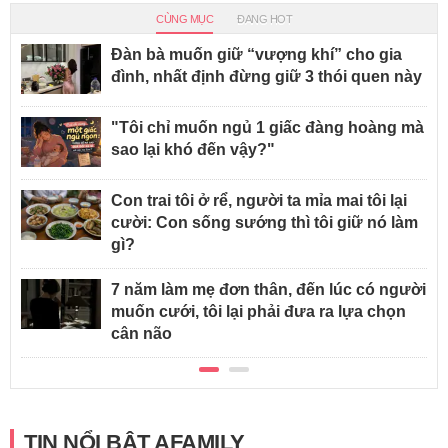
CÙNG MỤC
ĐANG HOT
Đàn bà muốn giữ “vượng khí” cho gia
đình, nhất định đừng giữ 3 thói quen này
"Tôi chỉ muốn ngủ 1 giấc đàng hoàng mà
sao lại khó đến vậy?"
Con trai tôi ở rể, người ta mỉa mai tôi lại
cười: Con sống sướng thì tôi giữ nó làm
gì?
7 năm làm mẹ đơn thân, đến lúc có người
muốn cưới, tôi lại phải đưa ra lựa chọn
cân não
TIN NỔI BẬT AFAMILY