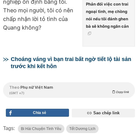
nghiệp ổn định bằng tôi.
Phản đối việc con trai
Theo mọi người, tôi có nên
ngoại tình, mẹ chồng
chấp nhận lời tỏ tình của
nói nếu tôi đánh ghen
bà sẽ không ngăn cản
Quang không?
Choáng váng vì bạn trai bất ngờ tiết lộ tài sản
trước khi kết hôn
Theo
Phụ nữ Việt Nam
Copy link
(GMT +7)
Chia sẻ
Sao chép link
Tags:
Bi Hài Chuyện Tình Yêu
Tết Dương Lịch