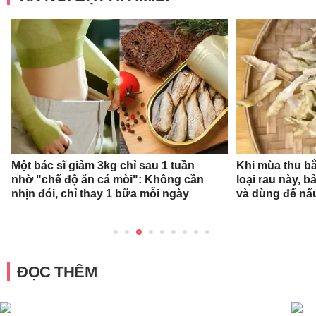
Một bác sĩ giảm 3kg chỉ sau 1 tuần
Khi mùa thu bắ
nhờ "chế độ ăn cá mòi": Không cần
loại rau này, b
nhịn đói, chỉ thay 1 bữa mỗi ngày
và dùng để nấ
ĐỌC THÊM