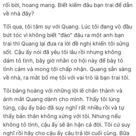
rối bời, hoang mang. Biết kiếm đâu bạn trai để dẫn
về nhà đây?
Tối qua, tôi tâm sự với Quang. Lúc tôi đang vò đầu
bứt tóc vì không biết "đào" đâu ra một anh bạn
trai thì Quang lại đưa ra lời đề nghị khiến tôi sửng
sốt. Cậu ấy nói đã yêu tôi lâu rồi nhưng không
dám tỏ tình, bây giờ nhân cơ hội này để bày tỏ
tình cảm và mong tôi chấp nhận. Quang sẵn sàng
về nhà, ra mắt bố mẹ tôi với vai trò là bạn trai tôi.
Tôi bàng hoàng với những lời lẽ chân thành và
ánh mắt Quang dành cho mình. Thấy tôi lúng
túng, cậu ấy bảo đã suy nghĩ rất nhiều rồi và tự
thấy bản thân không xứng với tôi. Nhưng nếu
không tỏ tình, cậu ấy sẽ ân hận cả đời. Tôi cứ suy
nghĩ rồi hãy cho cậu ấy câu trả lời cuối cùng. Bữa