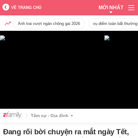
MỚI NHẤT
VỀ TRANG CHỦ
Anh trai vượt ngàn chông gai 2026
vụ điểm toán bất thường
Tâm sự - Gia đình
Đang rối bời chuyện ra mắt ngày Tết,