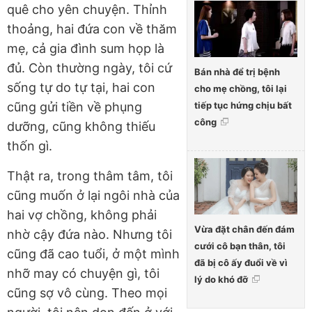
quê cho yên chuyện. Thỉnh
thoảng, hai đứa con về thăm
mẹ, cả gia đình sum họp là
đủ. Còn thường ngày, tôi cứ
Bán nhà để trị bệnh
sống tự do tự tại, hai con
cho mẹ chồng, tôi lại
tiếp tục hứng chịu bất
cũng gửi tiền về phụng
công
dưỡng, cũng không thiếu
thốn gì.
Thật ra, trong thâm tâm, tôi
cũng muốn ở lại ngôi nhà của
hai vợ chồng, không phải
Vừa đặt chân đến đám
nhờ cậy đứa nào. Nhưng tôi
cưới cô bạn thân, tôi
cũng đã cao tuổi, ở một mình
đã bị cô ấy đuổi về vì
nhỡ may có chuyện gì, tôi
lý do khó đỡ
cũng sợ vô cùng. Theo mọi