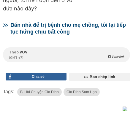
người, tôi nên dọn đến ở với
đứa nào đây?
Bán nhà để trị bệnh cho mẹ chồng, tôi lại tiếp
tục hứng chịu bất công
Theo
VOV
Copy link
(GMT +7)
Chia sẻ
Sao chép link
Tags:
Bị Hài Chuyện Gia Đình
Gia Đình Sum Họp