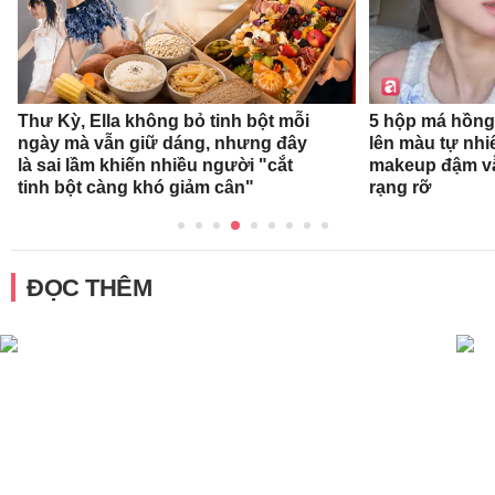
Thư Kỳ, Ella không bỏ tinh bột mỗi
5 hộp má hồng
ngày mà vẫn giữ dáng, nhưng đây
lên màu tự nhi
là sai lầm khiến nhiều người "cắt
makeup đậm v
tinh bột càng khó giảm cân"
rạng rỡ
ĐỌC THÊM