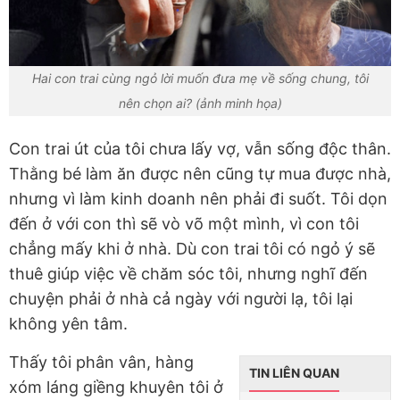
Hai con trai cùng ngỏ lời muốn đưa mẹ về sống chung, tôi
nên chọn ai? (ảnh minh họa)
Con trai út của tôi chưa lấy vợ, vẫn sống độc thân.
Thằng bé làm ăn được nên cũng tự mua được nhà,
nhưng vì làm kinh doanh nên phải đi suốt. Tôi dọn
đến ở với con thì sẽ vò võ một mình, vì con tôi
chẳng mấy khi ở nhà. Dù con trai tôi có ngỏ ý sẽ
thuê giúp việc về chăm sóc tôi, nhưng nghĩ đến
chuyện phải ở nhà cả ngày với người lạ, tôi lại
không yên tâm.
Thấy tôi phân vân, hàng
TIN LIÊN QUAN
xóm láng giềng khuyên tôi ở