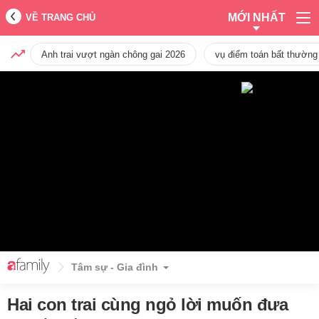
MỚI NHẤT
VỀ TRANG CHỦ
Anh trai vượt ngàn chông gai 2026
vụ điểm toán bất thường
Tâm sự - Gia đình
Hai con trai cùng ngỏ lời muốn đưa