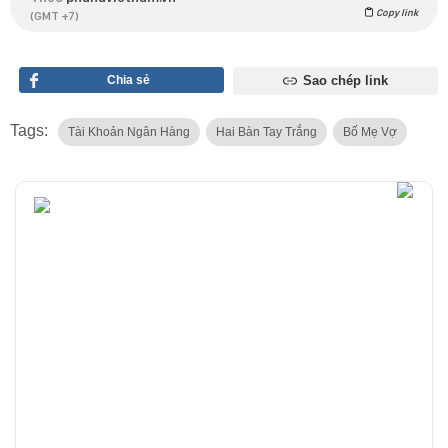
Copy link
(GMT +7)
Chia sẻ
Sao chép link
Tags:
Tài Khoản Ngân Hàng
Hai Bàn Tay Trắng
Bố Mẹ Vợ