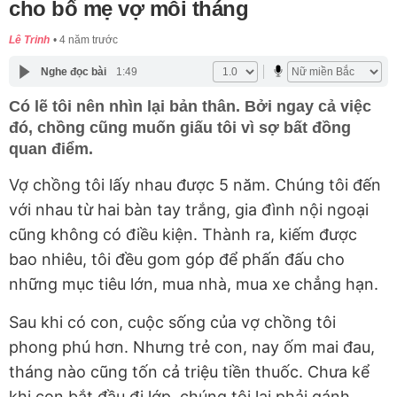
cho bố mẹ vợ mỗi tháng
Lê Trinh
4 năm trước
Nghe đọc bài
1:49
Có lẽ tôi nên nhìn lại bản thân. Bởi ngay cả việc
đó, chồng cũng muốn giấu tôi vì sợ bất đồng
quan điểm.
Vợ chồng tôi lấy nhau được 5 năm. Chúng tôi đến
với nhau từ hai bàn tay trắng, gia đình nội ngoại
cũng không có điều kiện. Thành ra, kiếm được
bao nhiêu, tôi đều gom góp để phấn đấu cho
những mục tiêu lớn, mua nhà, mua xe chẳng hạn.
Sau khi có con, cuộc sống của vợ chồng tôi
phong phú hơn. Nhưng trẻ con, nay ốm mai đau,
tháng nào cũng tốn cả triệu tiền thuốc. Chưa kể
khi con bắt đầu đi lớp, chúng tôi lại phải gánh