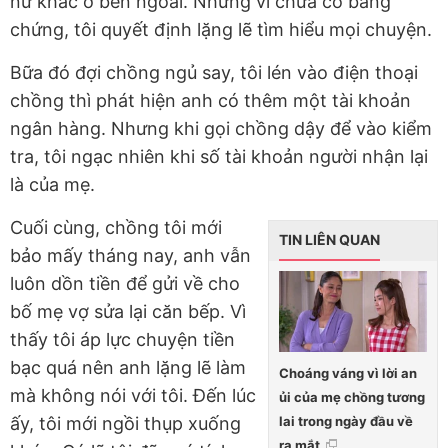
nữ khác ở bên ngoài. Nhưng vì chưa có bằng
chứng, tôi quyết định lặng lẽ tìm hiểu mọi chuyện.
Bữa đó đợi chồng ngủ say, tôi lén vào điện thoại
chồng thì phát hiện anh có thêm một tài khoản
ngân hàng. Nhưng khi gọi chồng dậy để vào kiểm
tra, tôi ngạc nhiên khi số tài khoản người nhận lại
là của mẹ.
Cuối cùng, chồng tôi mới
TIN LIÊN QUAN
bảo mấy tháng nay, anh vẫn
luôn dồn tiền để gửi về cho
bố mẹ vợ sửa lại căn bếp. Vì
thấy tôi áp lực chuyện tiền
bạc quá nên anh lặng lẽ làm
Choáng váng vì lời an
mà không nói với tôi. Đến lúc
ủi của mẹ chồng tương
lai trong ngày đầu về
ấy, tôi mới ngồi thụp xuống
ra mắt