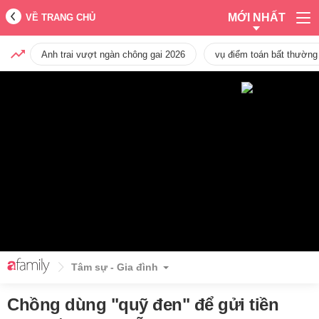
MỚI NHẤT
VỀ TRANG CHỦ
Anh trai vượt ngàn chông gai 2026
vụ điểm toán bất thường
Tâm sự - Gia đình
Chồng dùng "quỹ đen" để gửi tiền