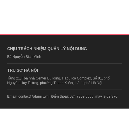
CHỊU TRÁCH NHIỆM QUẢN LÝ NỘI DUNG
Bà Nguyễn Bích Minh
TRỤ SỞ HÀ NỘI
Tầng 21, Tòa nhà Center Building, Hapulico Complex, Số 01, phố
Nguyễn Huy Tưởng, phường Thanh Xuân, thành phố Hà Nội
Email:
contact@afamily.vn |
Điện thoại:
024 7309 5555, máy lẻ 62.370
VPĐD TẠI TP.HCM
Tầng 4, Tòa nhà 123, số 127 Võ Văn Tần, Phường Xuân Hòa, TPHCM