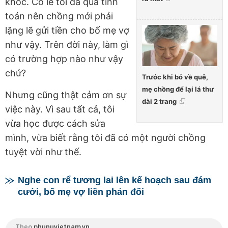
khóc. Có lẽ tôi đã quá tính
toán nên chồng mới phải
lặng lẽ gửi tiền cho bố mẹ vợ
như vậy. Trên đời này, làm gì
có trường hợp nào như vậy
chứ?
Trước khi bỏ về quê,
mẹ chồng để lại lá thư
Nhưng cũng thật cảm ơn sự
dài 2 trang
việc này. Vì sau tất cả, tôi
vừa học được cách sửa
mình, vừa biết rằng tôi đã có một người chồng
tuyệt vời như thế.
Nghe con rể tương lai lên kế hoạch sau đám
cưới, bố mẹ vợ liền phản đối
Theo
phunuvietnam.vn