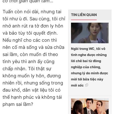
có thời gian quan tâm...
Tuấn còn nói dài, nhưng tai
TIN LIÊN QUAN
tôi như ù đi. Sau cùng, tôi chỉ
nhớ anh rút ra tờ đơn ly hôn
và bảo tùy tôi quyết định.
Nếu nghĩ cho các con thì
nên cố mà sống và sửa chữa
Ngồi trong WC, tôi vô
sai lầm, còn muốn đi theo
tình nghe được những
lời chê bai từ đồng
tình yêu thì anh ấy cũng
nghiệp của chồng,
chấp nhận. Tôi thật sự
nhưng lý do mình được
không muốn ly hôn, đương
mời tới bữa tiệc này
nhiên rồi, nhưng sống trong
mới sốc
đau khổ, dằn vặt liệu tôi có
thể hạnh phúc và không tái
phạm sai lầm?