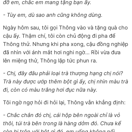
đỡ em, chắc em mang tặng bạn ấy.
- Tùy em, dù sao anh cũng không dùng.
Ngày hôm sau, tôi gọi Thông vào và tặng quà cho
cậu ấy. Thậm chí, tôi còn chủ động đi pha để
Thông thử. Nhưng khi pha xong, cậu đồng nghiệp
đã nhìn với ánh mắt hơi nghi ngờ... Rồi vừa đưa
lên miệng thử, Thông lập tức phun ra.
- Chị, đây đâu phải loại trà thượng hạng chị nói?
Trà này được ướp thêm bột gì ấy, chị nhìn màu trà
đi, còn có màu trắng hơi đục nữa này.
Tôi ngờ ngợ hỏi đi hỏi lại, Thông vẫn khẳng định:
- Chắc chắn đó chị, cái hộp bên ngoài chỉ là vỏ
thôi, túi trà bên trong là hàng dởm đó. Chưa kể
còn bị trộn với bột gì đó, em uống không nổi.