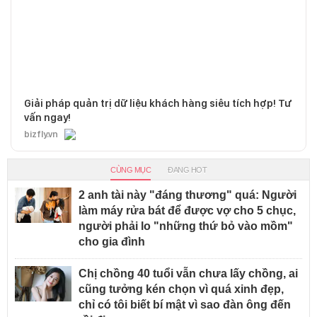
Giải pháp quản trị dữ liệu khách hàng siêu tích hợp! Tư
vấn ngay!
bizfly.vn
CÙNG MỤC
ĐANG HOT
2 anh tài này "đáng thương" quá: Người
làm máy rửa bát để được vợ cho 5 chục,
người phải lo "những thứ bỏ vào mồm"
cho gia đình
Chị chồng 40 tuổi vẫn chưa lấy chồng, ai
cũng tưởng kén chọn vì quá xinh đẹp,
chỉ có tôi biết bí mật vì sao đàn ông đến