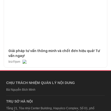
Giải pháp tư vấn thông minh và chốt đơn hiệu quả! Tư
vấn ngay!
bizfly.vn
CHỊU TRÁCH NHIỆM QUẢN LÝ NỘI DUNG
Bà Nguyễn Bích Minh
TRỤ SỞ HÀ NỘI
Tầng 21, Tòa nhà Center Building, Hapulico Complex, Số 01, phố