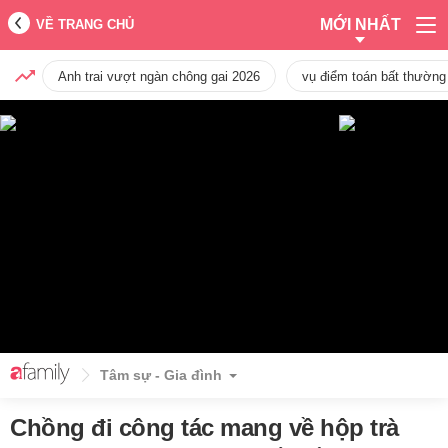
MỚI NHẤT
VỀ TRANG CHỦ
Anh trai vượt ngàn chông gai 2026
vụ điểm toán bất thường
Tâm sự - Gia đình
Chồng đi công tác mang về hộp trà