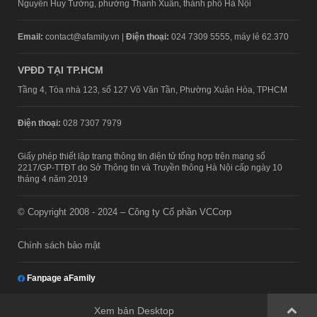
Nguyễn Huy Tưởng, phường Thanh Xuân, thành phố Hà Nội
Email:
contact@afamily.vn |
Điện thoại:
024 7309 5555, máy lẻ 62.370
VPĐD TẠI TP.HCM
Tầng 4, Tòa nhà 123, số 127 Võ Văn Tần, Phường Xuân Hòa, TPHCM
Điện thoại:
028 7307 7979
Giấy phép thiết lập trang thông tin điện tử tổng hợp trên mạng số
2217/GP-TTĐT do Sở Thông tin và Truyền thông Hà Nội cấp ngày 10
tháng 4 năm 2019
© Copyright 2008 - 2024 – Công ty Cổ phần VCCorp
Chính sách bảo mật
Fanpage aFamily
Xem bản Desktop