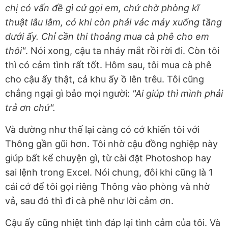
chị có vấn đề gì cứ gọi em, chứ chờ phòng kĩ
thuật lâu lắm, có khi còn phải vác máy xuống tầng
dưới ấy. Chỉ cần thi thoảng mua cà phê cho em
thôi"
. Nói xong, cậu ta nháy mắt rồi rời đi. Còn tôi
thì có cảm tình rất tốt. Hôm sau, tôi mua cà phê
cho cậu ấy thật, cả khu ấy ồ lên trêu. Tôi cũng
chẳng ngại gì bảo mọi người:
"Ai giúp thì mình phải
trả ơn chứ".
Và dường như thế lại càng có cớ khiến tôi với
Thông gần gũi hơn. Tôi nhờ cậu đồng nghiệp này
giúp bất kể chuyện gì, từ cài đặt Photoshop hay
sai lệnh trong Excel. Nói chung, đôi khi cũng là 1
cái cớ để tôi gọi riêng Thông vào phòng và nhờ
vả, sau đó thì đi cà phê như lời cảm ơn.
Cậu ấy cũng nhiệt tình đáp lại tình cảm của tôi. Và