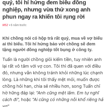
quý, tôi hí hửng đem biếu đồng
nghiệp, nhưng vừa thử xong anh
phun ngay ra khiến tôi rụng rời
M52
6 năm trước
Khi chồng nói có hộp trà rất quý, mua về vợ biếu
ai thì biếu. Tôi hí hửng bảo với chồng sẽ đem
tặng người đồng nghiệp tốt bụng ở công ty.
Tuấn là người chồng giỏi kiếm tiền, tuy nhiên anh
lại rất vô tâm với vợ con. Tôi thì đã quen với điều
đó, nhưng vẫn không tránh khỏi những lúc chạnh
lòng. Là những khi tôi thấy mệt mỏi, muốn được
chồng hỏi han, chia sẻ nhiều hơn, song Tuấn chỉ
hờ hững đáp lại:
"Anh cũng mệt lắm. Em tự nghĩ
cách đi",
hoặc
"Ai cũng có những nỗi khổ riêng hả
vợ"...