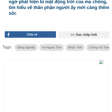
ngờ phát hiện bí mật động trời của mẹ chồng,
tìm hiểu về thân phận người ấy mới càng thêm
sốc
Chia sẻ
Sao chép link
Tags:
Đồng Nghiệp
Vợ Ngoại Tình
Nhân Tính
Chồng Vô Tâm