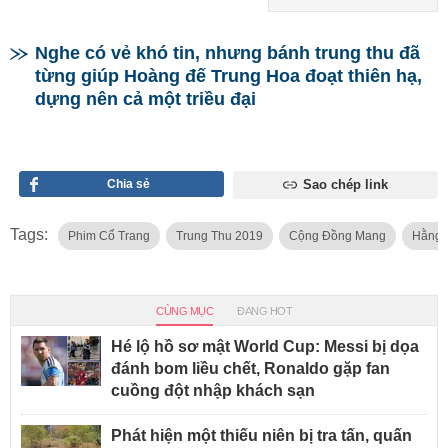
Nghe có vẻ khó tin, nhưng bánh trung thu đã
từng giúp Hoàng đế Trung Hoa đoạt thiên hạ,
dựng nên cả một triều đại
Chia sẻ
Sao chép link
Tags:
Phim Cổ Trang
Trung Thu 2019
Cộng Đồng Mang
Hằng 
CÙNG MỤC
ĐANG HOT
Hé lộ hồ sơ mật World Cup: Messi bị dọa
đánh bom liều chết, Ronaldo gặp fan
cuồng đột nhập khách sạn
Phát hiện một thiếu niên bị tra tấn, quấn