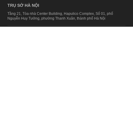
TRỤ SỞ HÀ NỘI
Tầng 21, Tòa nhà Center Building, Hapulico Complex, Số 01, phố
Nguyễn Huy Tưởng, phường Thanh Xuân, thành phố Hà Nội
Email:
contact@afamily.vn |
Điện thoại:
024 7309 5555, máy lẻ 62.370
VPĐD TẠI TP.HCM
Tầng 4, Tòa nhà 123, số 127 Võ Văn Tần, Phường Xuân Hòa, TPHCM
Điện thoại:
028 7307 7979
Giấy phép thiết lập trang thông tin điện tử tổng hợp trên mạng số
2217/GP-TTĐT do Sở Thông tin và Truyền thông Hà Nội cấp ngày 10
tháng 4 năm 2019
© Copyright 2008 - 2024 – Công ty Cổ phần VCCorp
Chính sách bảo mật