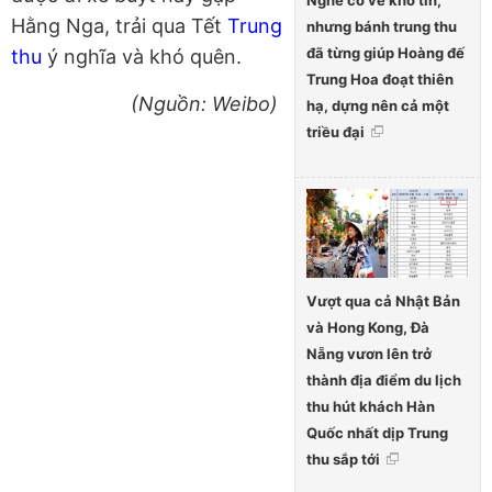
Nghe có vẻ khó tin,
Hằng Nga, trải qua Tết
Trung
nhưng bánh trung thu
đã từng giúp Hoàng đế
thu
ý nghĩa và khó quên.
Trung Hoa đoạt thiên
(Nguồn: Weibo)
hạ, dựng nên cả một
triều đại
Vượt qua cả Nhật Bản
và Hong Kong, Đà
Nẵng vươn lên trở
thành địa điểm du lịch
thu hút khách Hàn
Quốc nhất dịp Trung
thu sắp tới