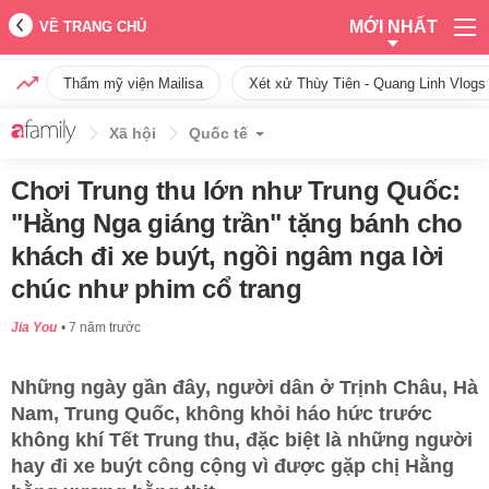
MỚI NHẤT
VỀ TRANG CHỦ
Thẩm mỹ viện Mailisa
Xét xử Thùy Tiên - Quang Linh Vlogs
Xã hội
Quốc tế
Chơi Trung thu lớn như Trung Quốc:
"Hằng Nga giáng trần" tặng bánh cho
khách đi xe buýt, ngồi ngâm nga lời
chúc như phim cổ trang
Jia You
7 năm trước
Những ngày gần đây, người dân ở Trịnh Châu, Hà
Nam, Trung Quốc, không khỏi háo hức trước
không khí Tết Trung thu, đặc biệt là những người
hay đi xe buýt công cộng vì được gặp chị Hằng