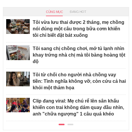
CÙNG MỤC
ĐANG HOT
Tôi vừa lưu thai được 2 tháng, mẹ chồng
nói đúng một câu trong bữa cơm khiến
tôi chỉ biết đặt bát xuống
Tôi sang chị chồng chơi, mở tủ lạnh nhìn
khay trứng nhà chị mà tôi bàng hoàng tột
độ
Tôi từ chối cho người nhà chồng vay
tiền: Tình nghĩa không vỡ, còn cứu cả hai
khỏi một thảm họa
Clip đang viral: Mẹ chú rể lên sân khấu
khiến con trai không dám quay đầu nhìn,
anh "chữa ngượng" 1 câu quá khéo