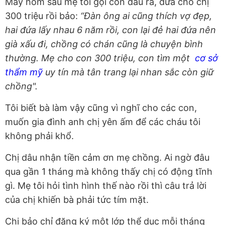
Mấy hôm sau mẹ tôi gọi con dâu ra, đưa cho chị
300 triệu rồi bảo:
“Đàn ông ai cũng thích vợ đẹp,
hai đứa lấy nhau 6 năm rồi, con lại đẻ hai đứa nên
già xấu đi, chồng có chán cũng là chuyện bình
thường. Mẹ cho con 300 triệu, con tìm một
cơ sở
thẩm mỹ
uy tín mà tân trang lại nhan sắc còn giữ
chồng".
Tôi biết bà làm vậy cũng vì nghĩ cho các con,
muốn gia đình anh chị yên ấm để các cháu tôi
không phải khổ.
Chị dâu nhận tiền cảm ơn mẹ chồng. Ai ngờ đâu
qua gần 1 tháng mà không thấy chị có động tĩnh
gì. Mẹ tôi hỏi tình hình thế nào rồi thì câu trả lời
của chị khiến bà phải tức tím mặt.
Chị bảo chỉ đăng ký một lớp thể dục mỗi tháng