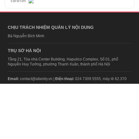
cafef.vn
CHỊU TRÁCH NHIỆM QUẢN LÝ NỘI DUNG
Bà Nguyễn Bích Minh
TRỤ SỞ HÀ NỘI
Tầng 21, Tòa nhà Center Building, Hapulico Complex, Số 01, phố
Nguyễn Huy Tưởng, phường Thanh Xuân, thành phố Hà Nội
Email:
contact@afamily.vn |
Điện thoại:
024 7309 5555, máy lẻ 62.370
VPĐD TẠI TP.HCM
Tầng 4, Tòa nhà 123, số 127 Võ Văn Tần, Phường Xuân Hòa, TPHCM
Điện thoại:
028 7307 7979
Giấy phép thiết lập trang thông tin điện tử tổng hợp trên mạng số
2217/GP-TTĐT do Sở Thông tin và Truyền thông Hà Nội cấp ngày 10