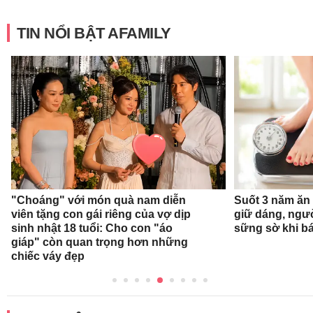
TIN NỔI BẬT AFAMILY
"Choáng" với món quà nam diễn
Suốt 3 năm ăn
viên tặng con gái riêng của vợ dịp
giữ dáng, ngư
sinh nhật 18 tuổi: Cho con "áo
sững sờ khi bá
giáp" còn quan trọng hơn những
chiếc váy đẹp