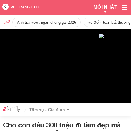
MỚI NHẤT
VỀ TRANG CHỦ
Anh trai vượt ngàn chông gai 2026
vụ điểm toán bất thường
Tâm sự - Gia đình
Cho con dâu 300 triệu đi làm đẹp mà