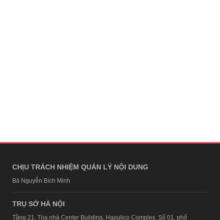
CHỊU TRÁCH NHIỆM QUẢN LÝ NỘI DUNG
Bà Nguyễn Bích Minh
TRỤ SỞ HÀ NỘI
Tầng 21, Tòa nhà Center Building, Hapulico Complex, Số 01, phố