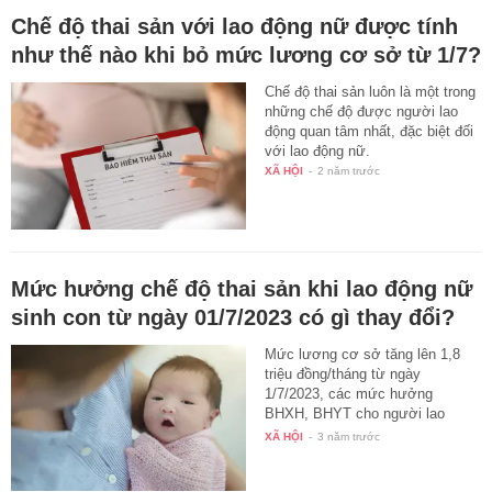
Chế độ thai sản với lao động nữ được tính
như thế nào khi bỏ mức lương cơ sở từ 1/7?
Chế độ thai sản luôn là một trong
những chế độ được người lao
động quan tâm nhất, đặc biệt đối
với lao động nữ.
XÃ HỘI
-
2 năm trước
Mức hưởng chế độ thai sản khi lao động nữ
sinh con từ ngày 01/7/2023 có gì thay đổi?
Mức lương cơ sở tăng lên 1,8
triệu đồng/tháng từ ngày
1/7/2023, các mức hưởng
BHXH, BHYT cho người lao
động…
XÃ HỘI
-
3 năm trước