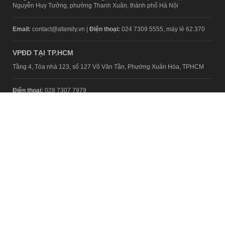
Nguyễn Huy Tưởng, phường Thanh Xuân, thành phố Hà Nội
Email:
contact@afamily.vn |
Điện thoại:
024 7309 5555, máy lẻ 62.370
VPĐD TẠI TP.HCM
Tầng 4, Tòa nhà 123, số 127 Võ Văn Tần, Phường Xuân Hòa, TPHCM
Điện thoại:
028 7307 7979
Giấy phép thiết lập trang thông tin điện tử tổng hợp trên mạng số
2217/GP-TTĐT do Sở Thông tin và Truyền thông Hà Nội cấp ngày 10
tháng 4 năm 2019
© Copyright 2008 - 2024 – Công ty Cổ phần VCCorp
Chính sách bảo mật
Fanpage aFamily
Xem bản Desktop