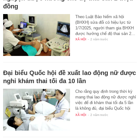
đồng
Theo Luật Bảo hiểm xã hội
(BHXH) sửa đổi có hiệu lực từ
1/7/2025, người tham gia BHXH
được hưởng chế độ thai sản 2…
XÃ HỘI
-
2 năm trước
Đại biểu Quốc hội đề xuất lao động nữ được
nghỉ khám thai tối đa 10 lần
Cho rằng quy định trong thời kỳ
mang thai lao động nữ được nghỉ
việc để đi khám thai tối đa 5 lần
là không đủ, đại biểu Quốc hội
đề…
XÃ HỘI
-
2 năm trước