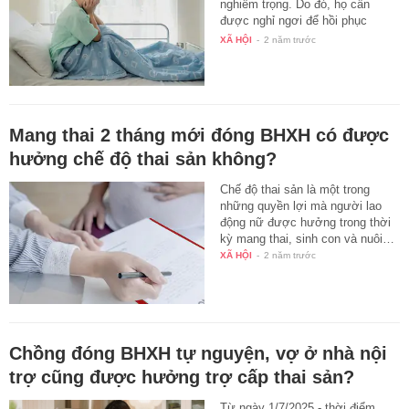
nghiêm trọng. Do đó, họ cần
được nghỉ ngơi để hồi phục
sức…
XÃ HỘI
-
2 năm trước
Mang thai 2 tháng mới đóng BHXH có được
hưởng chế độ thai sản không?
Chế độ thai sản là một trong
những quyền lợi mà người lao
động nữ được hưởng trong thời
kỳ mang thai, sinh con và nuôi…
XÃ HỘI
-
2 năm trước
Chồng đóng BHXH tự nguyện, vợ ở nhà nội
trợ cũng được hưởng trợ cấp thai sản?
Từ ngày 1/7/2025 - thời điểm