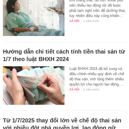
Khi mang thai, do sức khỏe yếu
nên nhiều lao động nữ đã buộc
phải tạm nghỉ việc để dưỡng thai,
tuy nhiên điều này cũng khiến…
XÃ HỘI
-
1 năm trước
Hướng dẫn chi tiết cách tính tiền thai sản từ
1/7 theo luật BHXH 2024
Luật BHXH 2024 đã bổ sung và
điều chỉnh nhiều quy định về chế
độ thai sản, mở rộng thêm nhiều
quyền lợi cho người lao động,…
XÃ HỘI
-
1 năm trước
Từ 1/7/2025 thay đổi lớn về chế độ thai sản
với nhiều đột phá quyền lợi, lao động nữ