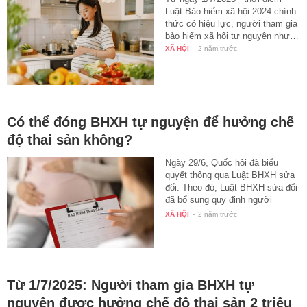
Luật Bảo hiểm xã hội 2024 chính
thức có hiệu lực, người tham gia
bảo hiểm xã hội tự nguyện như…
XÃ HỘI
-
2 năm trước
Có thể đóng BHXH tự nguyện để hưởng chế
độ thai sản không?
Ngày 29/6, Quốc hội đã biểu
quyết thông qua Luật BHXH sửa
đổi. Theo đó, Luật BHXH sửa đổi
đã bổ sung quy định người
tham…
XÃ HỘI
-
2 năm trước
Từ 1/7/2025: Người tham gia BHXH tự
nguyện được hưởng chế độ thai sản 2 triệu