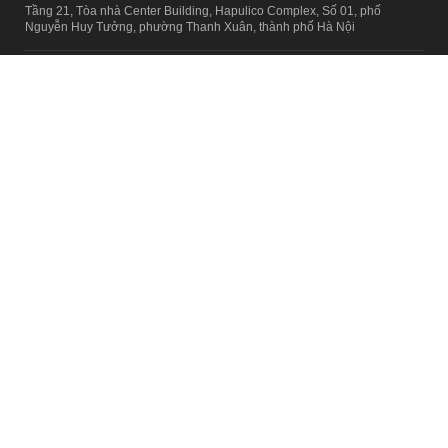
Tầng 21, Tòa nhà Center Building, Hapulico Complex, Số 01, phố
Nguyễn Huy Tưởng, phường Thanh Xuân, thành phố Hà Nội
Email:
contact@afamily.vn |
Điện thoại:
024 7309 5555, máy lẻ 62.370
VPĐD TẠI TP.HCM
Tầng 4, Tòa nhà 123, số 127 Võ Văn Tần, Phường Xuân Hòa, TPHCM
Điện thoại:
028 7307 7979
Giấy phép thiết lập trang thông tin điện tử tổng hợp trên mạng số
2217/GP-TTĐT do Sở Thông tin và Truyền thông Hà Nội cấp ngày 10
tháng 4 năm 2019
© Copyright 2008 - 2024 – Công ty Cổ phần VCCorp
Chính sách bảo mật
Fanpage aFamily