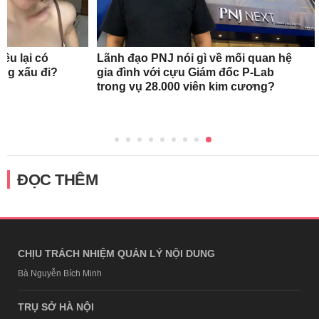
ều lại có
Lãnh đạo PNJ nói gì về mối quan hệ
àng xấu đi?
gia đình với cựu Giám đốc P-Lab
trong vụ 28.000 viên kim cương?
ĐỌC THÊM
CHỊU TRÁCH NHIỆM QUẢN LÝ NỘI DUNG
Bà Nguyễn Bích Minh
TRỤ SỞ HÀ NỘI