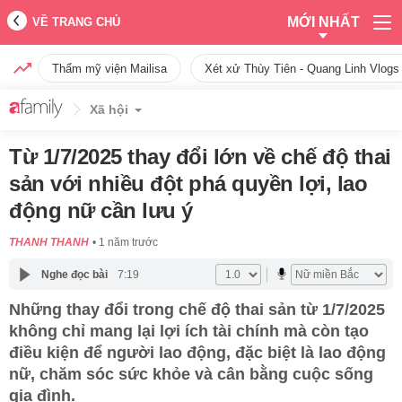
MỚI NHẤT
VỀ TRANG CHỦ
Thẩm mỹ viện Mailisa
Xét xử Thùy Tiên - Quang Linh Vlogs
Xã hội
Từ 1/7/2025 thay đổi lớn về chế độ thai
sản với nhiều đột phá quyền lợi, lao
động nữ cần lưu ý
THANH THANH
1 năm trước
Nghe đọc bài
7:19
Những thay đổi trong chế độ thai sản từ 1/7/2025
không chỉ mang lại lợi ích tài chính mà còn tạo
điều kiện để người lao động, đặc biệt là lao động
nữ, chăm sóc sức khỏe và cân bằng cuộc sống
gia đình.