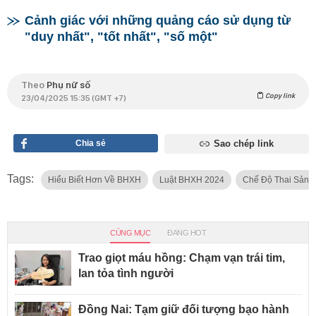
Cảnh giác với những quảng cáo sử dụng từ
"duy nhất", "tốt nhất", "số một"
Theo
Phụ nữ số
Copy link
23/04/2025 15:35 (GMT +7)
Chia sẻ
Sao chép link
Tags:
Hiểu Biết Hơn Về BHXH
Luật BHXH 2024
Chế Độ Thai Sản
CÙNG MỤC
ĐANG HOT
Trao giọt máu hồng: Chạm vạn trái tim,
lan tỏa tình người
Đồng Nai: Tạm giữ đối tượng bạo hành