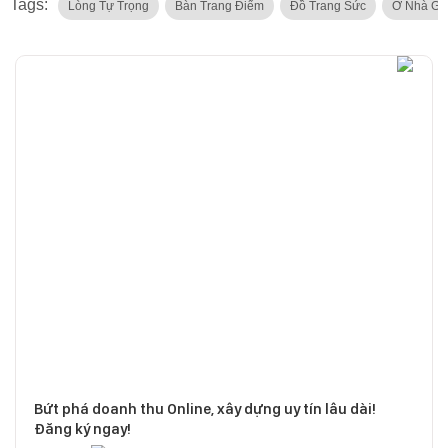
Tags:
Lòng Tự Trọng
Bàn Trang Điểm
Đồ Trang Sức
Ở Nhà Gi
Bứt phá doanh thu Online, xây dựng uy tín lâu dài!
Đăng ký ngay!