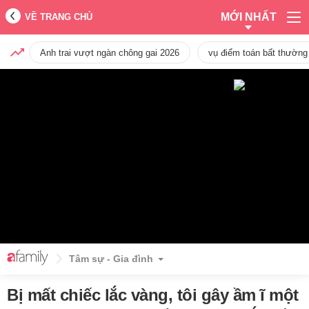
MỚI NHẤT
VỀ TRANG CHỦ
Anh trai vượt ngàn chông gai 2026
vụ điểm toán bất thường
Tâm sự - Gia đình
Bị mất chiếc lắc vàng, tôi gây ầm ĩ một