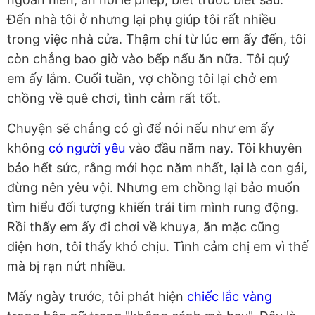
Đến nhà tôi ở nhưng lại phụ giúp tôi rất nhiều
trong việc nhà cửa. Thậm chí từ lúc em ấy đến, tôi
còn chẳng bao giờ vào bếp nấu ăn nữa. Tôi quý
em ấy lắm. Cuối tuần, vợ chồng tôi lại chở em
chồng về quê chơi, tình cảm rất tốt.
Chuyện sẽ chẳng có gì để nói nếu như em ấy
không
có người yêu
vào đầu năm nay. Tôi khuyên
bảo hết sức, rằng mới học năm nhất, lại là con gái,
đừng nên yêu vội. Nhưng em chồng lại bảo muốn
tìm hiểu đối tượng khiến trái tim mình rung động.
Rồi thấy em ấy đi chơi về khuya, ăn mặc cũng
diện hơn, tôi thấy khó chịu. Tình cảm chị em vì thế
mà bị rạn nứt nhiều.
Mấy ngày trước, tôi phát hiện
chiếc lắc vàng