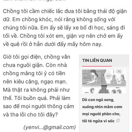
Chồng tôi cầm chiếc lắc đưa tôi bằng thái độ giận
dữ. Em chồng khóc, nói rằng không sống với
chúng tôi nữa. Em ấy sẽ lấy xe bố đi học, sáng đi
tối về. Chồng tôi xót em, giận vợ nên chở em ấy
về quê rồi ở hẳn dưới đấy mấy hôm nay.
Giờ tôi gọi điện, chồng vẫn
TIN LIÊN QUAN
chưa nguôi giận. Còn nhà
chồng mắng tôi ỷ có tiền
nên kiêu căng, ngạo mạn.
Mà thật ra không phải như
thế. Tôi buồn quá. Phải làm
Dỗ con ngủ xong,
sao để mọi người thông cảm
xuống nhìn mâm cơm
mọi người phần cho,
và tha lỗi cho tôi đây?
tôi té ngửa vì sốc
(yenvi...@gmail.com)