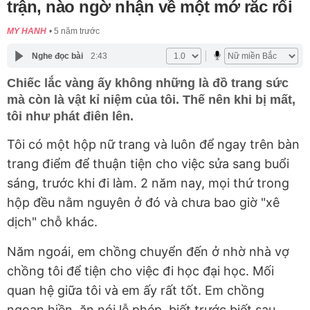
trận, nào ngờ nhận về một mớ rắc rối
MY HANH
5 năm trước
Nghe đọc bài
2:43
Chiếc lắc vàng ấy không những là đồ trang sức
mà còn là vật kỉ niệm của tôi. Thế nên khi bị mất,
tôi như phát điên lên.
Tôi có một hộp nữ trang và luôn để ngay trên bàn
trang điểm để thuận tiện cho việc sửa sang buổi
sáng, trước khi đi làm. 2 năm nay, mọi thứ trong
hộp đều nằm nguyên ở đó và chưa bao giờ "xê
dịch" chỗ khác.
Năm ngoái, em chồng chuyển đến ở nhờ nhà vợ
chồng tôi để tiện cho việc đi học đại học. Mối
quan hệ giữa tôi và em ấy rất tốt. Em chồng
ngoan hiền, ăn nói lễ phép, biết trước biết sau.