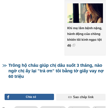
Khi mẹ lâm bệnh nặng,
hành động của chồng
khiến tôi kinh ngạc tột
độ
Trông hộ cháu giúp chị dâu suốt 3 tháng, nào
ngờ chị ấy lại "trả ơn" tôi bằng tờ giấy vay nợ
60 triệu
Chia sẻ
Sao chép link