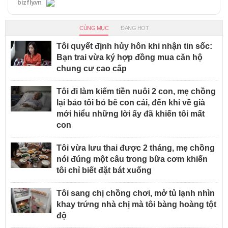
bizfly.vn
CÙNG MỤC
ĐANG HOT
Tôi quyết định hủy hôn khi nhận tin sốc:
Bạn trai vừa ký hợp đồng mua căn hộ
chung cư cao cấp
Tôi đi làm kiếm tiền nuôi 2 con, mẹ chồng
lại bảo tôi bỏ bê con cái, đến khi về già
mới hiểu những lời ấy đã khiến tôi mất
con
Tôi vừa lưu thai được 2 tháng, mẹ chồng
nói đúng một câu trong bữa cơm khiến
tôi chỉ biết đặt bát xuống
Tôi sang chị chồng chơi, mở tủ lạnh nhìn
khay trứng nhà chị mà tôi bàng hoàng tột
độ