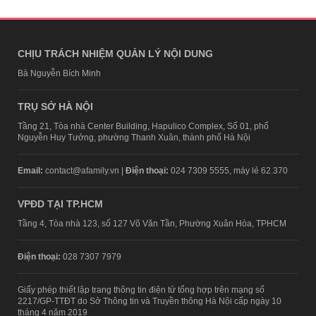
CHỊU TRÁCH NHIỆM QUẢN LÝ NỘI DUNG
Bà Nguyễn Bích Minh
TRỤ SỞ HÀ NỘI
Tầng 21, Tòa nhà Center Building, Hapulico Complex, Số 01, phố
Nguyễn Huy Tưởng, phường Thanh Xuân, thành phố Hà Nội
Email:
contact@afamily.vn |
Điện thoại:
024 7309 5555, máy lẻ 62.370
VPĐD TẠI TP.HCM
Tầng 4, Tòa nhà 123, số 127 Võ Văn Tần, Phường Xuân Hòa, TPHCM
Điện thoại:
028 7307 7979
Giấy phép thiết lập trang thông tin điện tử tổng hợp trên mạng số
2217/GP-TTĐT do Sở Thông tin và Truyền thông Hà Nội cấp ngày 10
tháng 4 năm 2019