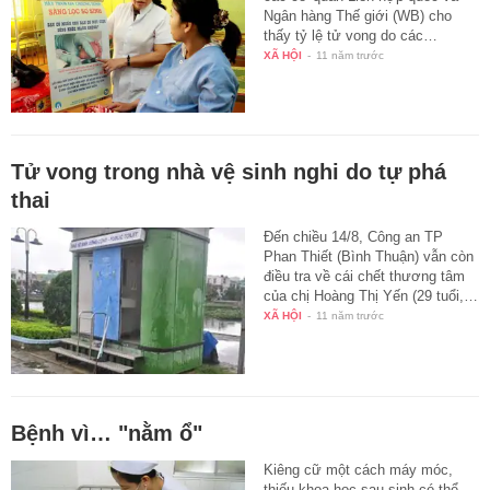
Ngân hàng Thế giới (WB) cho
thấy tỷ lệ tử vong do các…
XÃ HỘI
-
11 năm trước
Tử vong trong nhà vệ sinh nghi do tự phá
thai
Đến chiều 14/8, Công an TP
Phan Thiết (Bình Thuận) vẫn còn
điều tra về cái chết thương tâm
của chị Hoàng Thị Yến (29 tuổi,…
XÃ HỘI
-
11 năm trước
Bệnh vì… "nằm ổ"
Kiêng cữ một cách máy móc,
thiếu khoa học sau sinh có thể