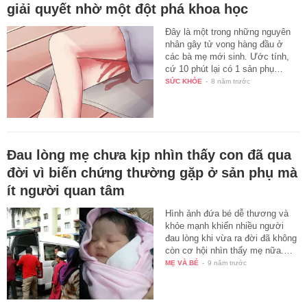
giải quyết nhờ một đột phá khoa học
Đây là một trong những nguyên
nhân gây tử vong hàng đầu ở
các bà mẹ mới sinh. Ước tính,
cứ 10 phút lại có 1 sản phụ…
SỨC KHỎE
-
8 năm trước
Đau lòng mẹ chưa kịp nhìn thấy con đã qua
đời vì biến chứng thường gặp ở sản phụ mà
ít người quan tâm
Hình ảnh đứa bé dễ thương và
khỏe mạnh khiến nhiều người
đau lòng khi vừa ra đời đã không
còn cơ hội nhìn thấy mẹ nữa.…
MẸ VÀ BÉ
-
9 năm trước