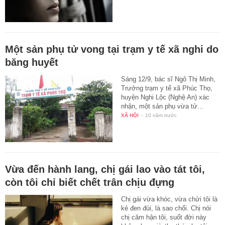
Một sản phụ tử vong tại trạm y tế xã nghi do
băng huyết
Sáng 12/9, bác sĩ Ngô Thị Minh,
Trưởng trạm y tế xã Phúc Thọ,
huyện Nghi Lộc (Nghệ An) xác
nhận, một sản phụ vừa tử…
XÃ HỘI
-
10 năm trước
Vừa đến hành lang, chị gái lao vào tát tôi,
còn tôi chỉ biết chết trân chịu đựng
Chị gái vừa khóc, vừa chửi tôi là
kẻ đen đủi, là sao chổi. Chị nói
chị căm hận tôi, suốt đời này