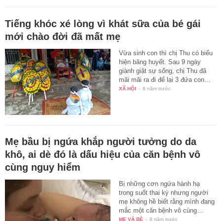
Tiếng khóc xé lòng vì khát sữa của bé gái
mới chào đời đã mất mẹ
Vừa sinh con thì chị Thu có biểu
hiện băng huyết. Sau 9 ngày
giành giật sự sống, chị Thu đã
mãi mãi ra đi để lại 3 đứa con…
XÃ HỘI
-
8 năm trước
Mẹ bầu bị ngứa khắp người tưởng do da
khô, ai dè đó là dấu hiệu của căn bệnh vô
cùng nguy hiểm
Bị những cơn ngứa hành hạ
trong suốt thai kỳ nhưng người
mẹ không hề biết rằng mình đang
mắc một căn bệnh vô cùng…
MẸ VÀ BÉ
-
8 năm trước