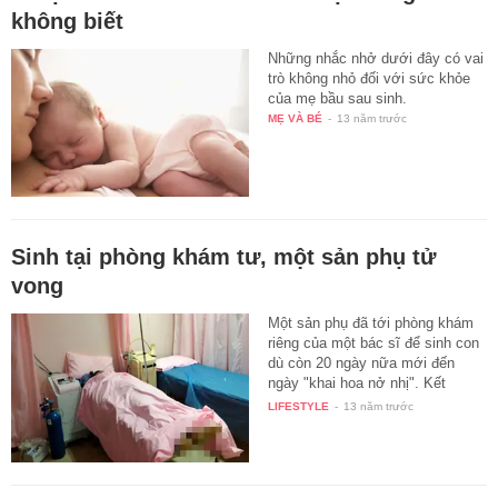
không biết
Những nhắc nhở dưới đây có vai
trò không nhỏ đối với sức khỏe
của mẹ bầu sau sinh.
MẸ VÀ BÉ
-
13 năm trước
Sinh tại phòng khám tư, một sản phụ tử
vong
Một sản phụ đã tới phòng khám
riêng của một bác sĩ để sinh con
dù còn 20 ngày nữa mới đến
ngày "khai hoa nở nhị". Kết
quả…
LIFESTYLE
-
13 năm trước