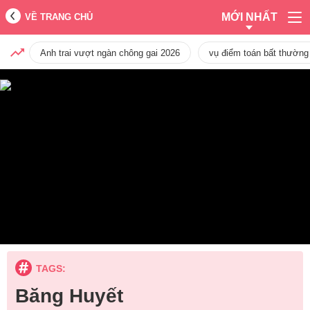
MỚI NHẤT
VỀ TRANG CHỦ
Anh trai vượt ngàn chông gai 2026
vụ điểm toán bất thường
TAGS:
Băng Huyết