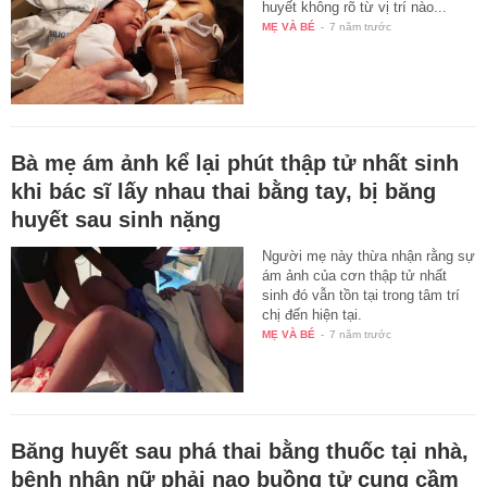
huyết không rõ từ vị trí nào...
MẸ VÀ BÉ
-
7 năm trước
Bà mẹ ám ảnh kể lại phút thập tử nhất sinh
khi bác sĩ lấy nhau thai bằng tay, bị băng
huyết sau sinh nặng
Người mẹ này thừa nhận rằng sự
ám ảnh của cơn thập tử nhất
sinh đó vẫn tồn tại trong tâm trí
chị đến hiện tại.
MẸ VÀ BÉ
-
7 năm trước
Băng huyết sau phá thai bằng thuốc tại nhà,
bệnh nhân nữ phải nạo buồng tử cung cầm