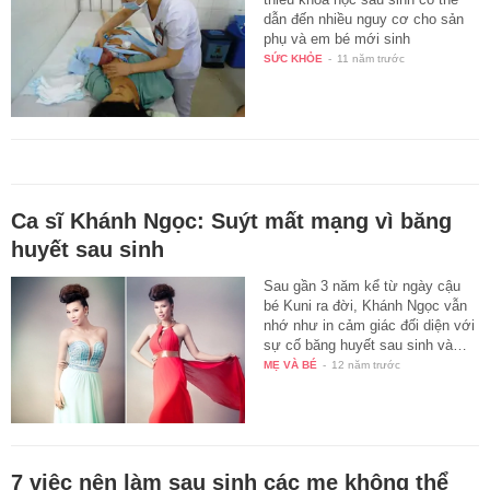
dẫn đến nhiều nguy cơ cho sản
phụ và em bé mới sinh
SỨC KHỎE
-
11 năm trước
Ca sĩ Khánh Ngọc: Suýt mất mạng vì băng
huyết sau sinh
Sau gần 3 năm kể từ ngày cậu
bé Kuni ra đời, Khánh Ngọc vẫn
nhớ như in cảm giác đối diện với
sự cố băng huyết sau sinh và…
MẸ VÀ BÉ
-
12 năm trước
7 việc nên làm sau sinh các mẹ không thể