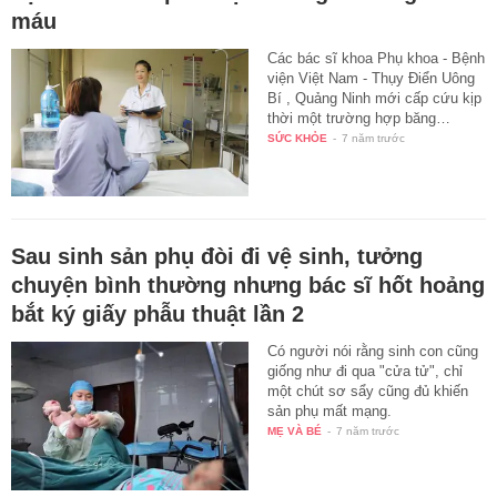
máu
Các bác sĩ khoa Phụ khoa - Bệnh
viện Việt Nam - Thụy Điển Uông
Bí , Quảng Ninh mới cấp cứu kịp
thời một trường hợp băng…
SỨC KHỎE
-
7 năm trước
Sau sinh sản phụ đòi đi vệ sinh, tưởng
chuyện bình thường nhưng bác sĩ hốt hoảng
bắt ký giấy phẫu thuật lần 2
Có người nói rằng sinh con cũng
giống như đi qua "cửa tử", chỉ
một chút sơ sẩy cũng đủ khiến
sản phụ mất mạng.
MẸ VÀ BÉ
-
7 năm trước