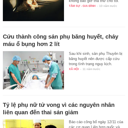
không bao giờ tha thứ cho tôi.
TÂM SỰ - GIA ĐÌNH
-
10 năm trước
Cứu thành công sản phụ băng huyết, chảy
máu ổ bụng hơn 2 lít
Sau khi sinh, sản phụ Thuyên bị
băng huyết nên được cấp cứu
trong tình trạng nguy kịch.
XÃ HỘI
-
11 năm trước
Tỷ lệ phụ nữ tử vong vì các nguyên nhân
liên quan đến thai sản giảm
Báo cáo công bố ngày 12/11 của
các cơ quan Liên hợp quốc và