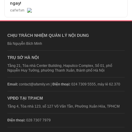
ngay!
cafef.vn
CHỊU TRÁCH NHIỆM QUẢN LÝ NỘI DUNG
Bà Nguyễn Bích Minh
TRỤ SỞ HÀ NỘI
Tầng 21, Tòa nhà Center Building, Hapulico Complex, Số 01, phố
Nguyễn Huy Tưởng, phường Thanh Xuân, thành phố Hà Nội
Email:
contact@afamily.vn |
Điện thoại:
024 7309 5555, máy lẻ 62.370
VPĐD TẠI TP.HCM
Tầng 4, Tòa nhà 123, số 127 Võ Văn Tần, Phường Xuân Hòa, TPHCM
Điện thoại:
028 7307 7979