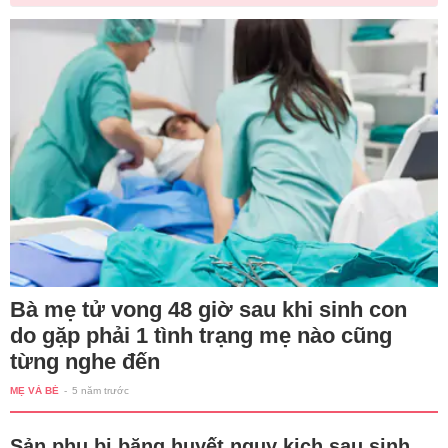
Bà mẹ tử vong 48 giờ sau khi sinh con
do gặp phải 1 tình trạng mẹ nào cũng
từng nghe đến
MẸ VÀ BÉ
-
5 năm trước
Sản phụ bị băng huyết nguy kịch sau sinh