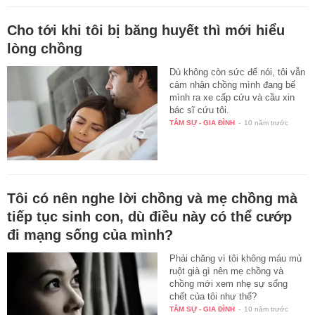
Cho tới khi tôi bị băng huyết thì mới hiểu
lòng chồng
Dù không còn sức để nói, tôi vẫn
cảm nhận chồng mình đang bế
mình ra xe cấp cứu và cầu xin
bác sĩ cứu tôi.
TÂM SỰ - GIA ĐÌNH
-
10 năm trước
Tôi có nên nghe lời chồng và mẹ chồng mà
tiếp tục sinh con, dù điều này có thể cướp
đi mạng sống của mình?
Phải chăng vì tôi không máu mủ
ruột già gì nên mẹ chồng và
chồng mới xem nhẹ sự sống
chết của tôi như thế?
TÂM SỰ - GIA ĐÌNH
-
10 năm trước