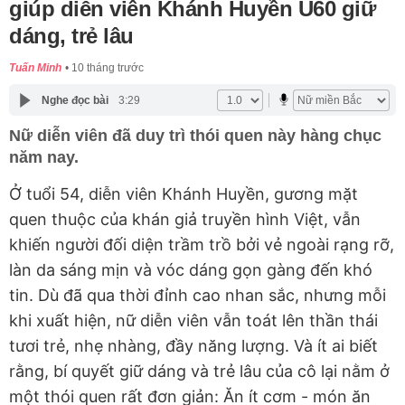
giúp diễn viên Khánh Huyền U60 giữ
dáng, trẻ lâu
Tuấn Minh
10 tháng trước
Nghe đọc bài
3:29
Nữ diễn viên đã duy trì thói quen này hàng chục
năm nay.
Ở tuổi 54, diễn viên Khánh Huyền, gương mặt
quen thuộc của khán giả truyền hình Việt, vẫn
khiến người đối diện trầm trồ bởi vẻ ngoài rạng rỡ,
làn da sáng mịn và vóc dáng gọn gàng đến khó
tin. Dù đã qua thời đỉnh cao nhan sắc, nhưng mỗi
khi xuất hiện, nữ diễn viên vẫn toát lên thần thái
tươi trẻ, nhẹ nhàng, đầy năng lượng. Và ít ai biết
rằng, bí quyết giữ dáng và trẻ lâu của cô lại nằm ở
một thói quen rất đơn giản: Ăn ít cơm - món ăn