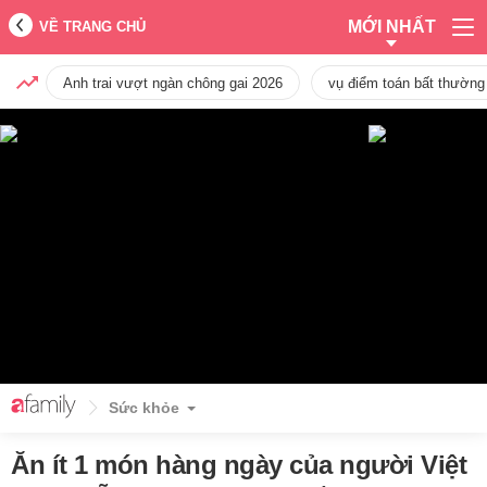
MỚI NHẤT
VỀ TRANG CHỦ
Anh trai vượt ngàn chông gai 2026
vụ điểm toán bất thường
Sức khỏe
Ăn ít 1 món hàng ngày của người Việt