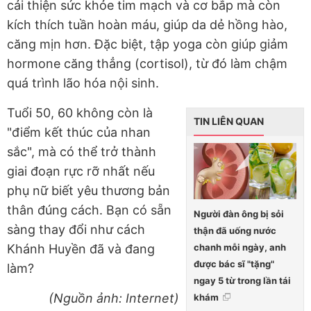
cải thiện sức khỏe tim mạch và cơ bắp mà còn
kích thích tuần hoàn máu, giúp da dẻ hồng hào,
căng mịn hơn. Đặc biệt, tập yoga còn giúp giảm
hormone căng thẳng (cortisol), từ đó làm chậm
quá trình lão hóa nội sinh.
Tuổi 50, 60 không còn là
TIN LIÊN QUAN
"điểm kết thúc của nhan
sắc", mà có thể trở thành
giai đoạn rực rỡ nhất nếu
phụ nữ biết yêu thương bản
thân đúng cách. Bạn có sẵn
Người đàn ông bị sỏi
sàng thay đổi như cách
thận đã uống nước
chanh mỗi ngày, anh
Khánh Huyền đã và đang
được bác sĩ "tặng"
làm?
ngay 5 từ trong lần tái
(Nguồn ảnh: Internet)
khám