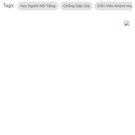
Tags:
Học Người Nổi Tiếng
Chống Giặc Già
Diễn Viên Khánh Huy