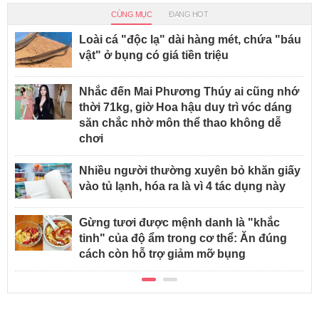
CÙNG MỤC
ĐANG HOT
Loài cá "độc lạ" dài hàng mét, chứa "báu
vật" ở bụng có giá tiền triệu
Nhắc đến Mai Phương Thúy ai cũng nhớ
thời 71kg, giờ Hoa hậu duy trì vóc dáng
săn chắc nhờ môn thể thao không dễ
chơi
Nhiều người thường xuyên bỏ khăn giấy
vào tủ lạnh, hóa ra là vì 4 tác dụng này
Gừng tươi được mệnh danh là "khắc
tinh" của độ ẩm trong cơ thể: Ăn đúng
cách còn hỗ trợ giảm mỡ bụng