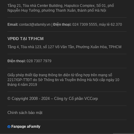
Tầng 21, Tòa nhà Center Building, Hapulico Complex, Số 01, phố
Nguyễn Huy Tưởng, phường Thanh Xuân, thành phố Hà Nội
Email:
contact@afamily.vn |
Điện thoại:
024 7309 5555, máy lẻ 62.370
VPĐD TẠI TP.HCM
Tầng 4, Tòa nhà 123, số 127 Võ Văn Tần, Phường Xuân Hòa, TPHCM
Điện thoại:
028 7307 7979
Giấy phép thiết lập trang thông tin điện tử tổng hợp trên mạng số
2217/GP-TTĐT do Sở Thông tin và Truyền thông Hà Nội cấp ngày 10
tháng 4 năm 2019
© Copyright 2008 - 2024 – Công ty Cổ phần VCCorp
Chính sách bảo mật
Fanpage aFamily