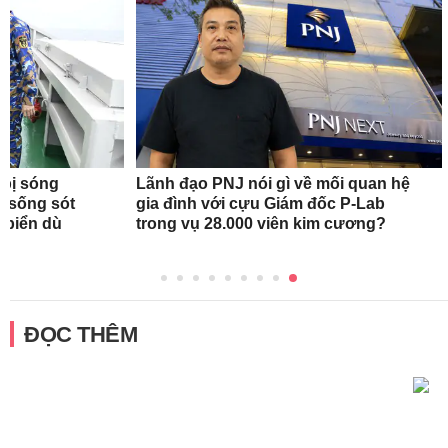
 bị sóng
Lãnh đạo PNJ nói gì về mối quan hệ
h sống sót
gia đình với cựu Giám đốc P-Lab
n biển dù
trong vụ 28.000 viên kim cương?
ĐỌC THÊM