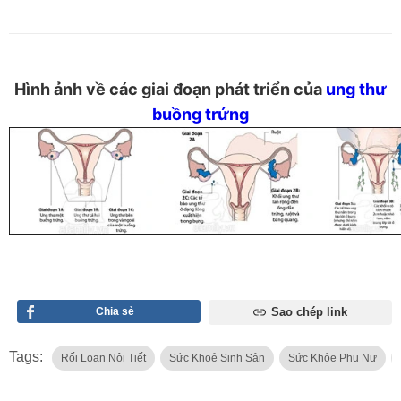
Hình ảnh về các giai đoạn phát triển của
ung thư
buồng trứng
Chia sẻ
Sao chép link
Tags:
Rối Loạn Nội Tiết
Sức Khoẻ Sinh Sản
Sức Khỏe Phụ Nự