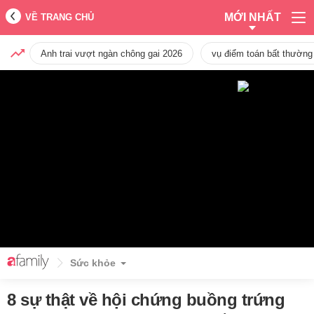
MỚI NHẤT
VỀ TRANG CHỦ
Anh trai vượt ngàn chông gai 2026
vụ điểm toán bất thường
Sức khỏe
8 sự thật về hội chứng buồng trứng