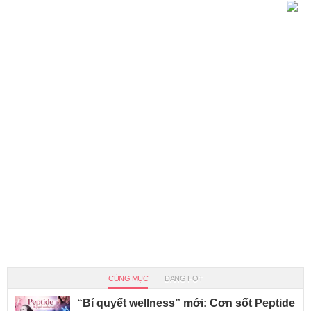
CÙNG MỤC
ĐANG HOT
“Bí quyết wellness” mới: Cơn sốt Peptide