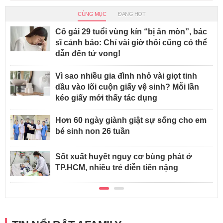
CÙNG MỤC
ĐANG HOT
Cô gái 29 tuổi vùng kín “bị ăn mòn”, bác
sĩ cảnh báo: Chỉ vài giờ thôi cũng có thể
dẫn đến tử vong!
Vì sao nhiều gia đình nhỏ vài giọt tinh
dầu vào lõi cuộn giấy vệ sinh? Mỗi lần
kéo giấy mới thấy tác dụng
Hơn 60 ngày giành giật sự sống cho em
bé sinh non 26 tuần
Sốt xuất huyết nguy cơ bùng phát ở
TP.HCM, nhiều trẻ diễn tiến nặng