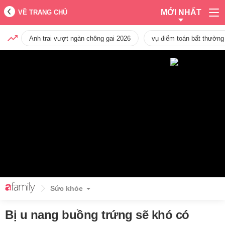
MỚI NHẤT
VỀ TRANG CHỦ
Anh trai vượt ngàn chông gai 2026
vụ điểm toán bất thường
Sức khỏe
Bị u nang buồng trứng sẽ khó có