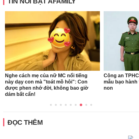
TIN NỔI BẬT AFAMILY
Nghe cách mẹ của nữ MC nổi tiếng
Công an TPHCM
này dạy con mà "toát mồ hôi": Con
mẫu bạo hành 
được phen nhớ đời, không bao giờ
non
dám bất cẩn!
ĐỌC THÊM