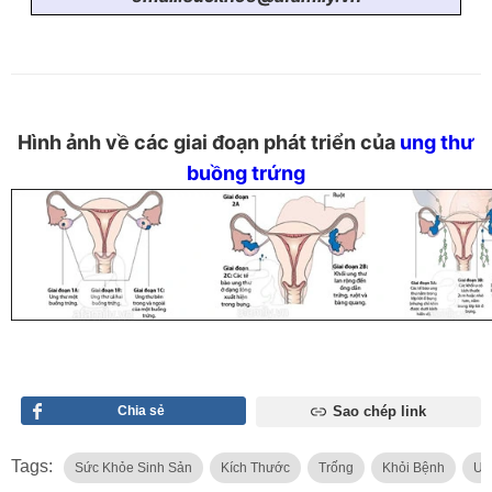
Hình ảnh về các giai đoạn phát triển của
ung thư
buồng trứng
Chia sẻ
Sao chép link
Tags:
Sức Khỏe Sinh Sản
Kích Thước
Trống
Khỏi Bệnh
U 