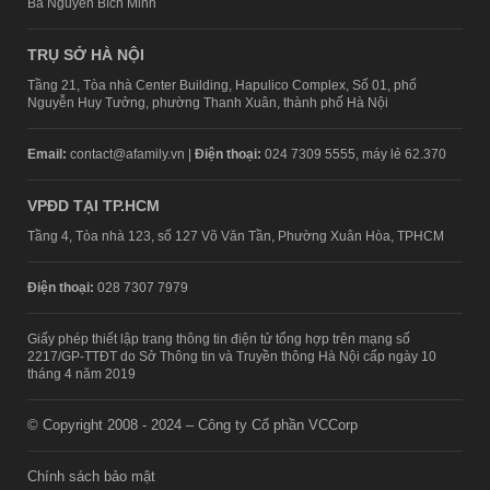
Bà Nguyễn Bích Minh
TRỤ SỞ HÀ NỘI
Tầng 21, Tòa nhà Center Building, Hapulico Complex, Số 01, phố
Nguyễn Huy Tưởng, phường Thanh Xuân, thành phố Hà Nội
Email:
contact@afamily.vn |
Điện thoại:
024 7309 5555, máy lẻ 62.370
VPĐD TẠI TP.HCM
Tầng 4, Tòa nhà 123, số 127 Võ Văn Tần, Phường Xuân Hòa, TPHCM
Điện thoại:
028 7307 7979
Giấy phép thiết lập trang thông tin điện tử tổng hợp trên mạng số
2217/GP-TTĐT do Sở Thông tin và Truyền thông Hà Nội cấp ngày 10
tháng 4 năm 2019
© Copyright 2008 - 2024 – Công ty Cổ phần VCCorp
Chính sách bảo mật