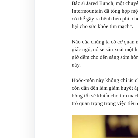
Bác sĩ Jared Bunch, một chuy
Intermountain đã tổng hợp một
có thể gây ra bệnh béo phì, ch
hại cho sức khỏe tim mạch".
Não của chúng ta có cơ quan nộ
giấc ngủ, nó sẽ sản xuất một 
giờ đêm cho đến sáng sớm hôm 
này.
Hoóc-môn này không chỉ ức ch
còn dẫn đến làm giảm huyết áp
bóng tối sẽ khiến cho tim mạc
trò quan trọng trong việc tiêu