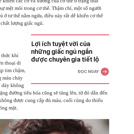
 khiến các cơ và xương của cơ thể ở trạng thái
 sự mệt mỏi trong cơ thể. Thậm chí, một số người
ủ ở tư thế nằm ngửa, điều này rất dễ khiến cơ thể
chất lượng giấc ngủ.
Lợi ích tuyệt vời của
những giấc ngủ ngắn
 thức khi
được chuyên gia tiết lộ
n thoại di
ịp tim chậm,
ĐỌC NGAY
g máu chảy
ạ dày không
ng đường tiêu hóa cũng sẽ tăng lên, từ đó dẫn đến
 không được cung cấp đủ máu, cuối cùng do thiếu
hóng mặt.