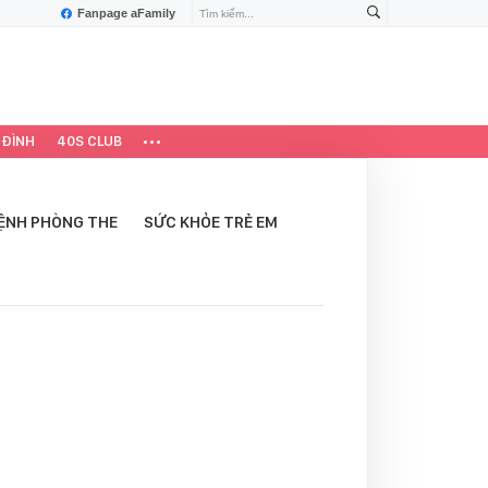
Fanpage aFamily
 ĐÌNH
40S CLUB
ỆNH PHÒNG THE
SỨC KHỎE TRẺ EM