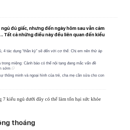
c ngủ đủ giấc, nhưng đến ngày hôm sau vẫn cảm
… Tất cả những điều này đều liên quan đến kiểu
gủ, 4 tác dụng “thần kỳ” sẽ đến với cơ thể: Chị em nên thử áp
ạ trong miệng: Cảnh báo có thể nội tạng đang mắc vấn đề
hám sớm
sự thông minh và ngoại hình của trẻ, cha mẹ cần sửa cho con
g 7 kiểu ngủ dưới đây có thể làm tổn hại sức khỏe
hông thoáng