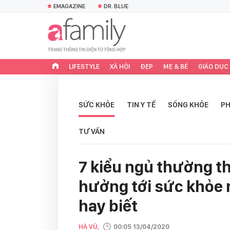
EMAGAZINE
DR. BLUE
LIFESTYLE
XÃ HỘI
ĐẸP
MẸ & BÉ
GIÁO DỤC
SỨC KHỎE
TIN Y TẾ
SỐNG KHỎE
PH
TƯ VẤN
7 kiểu ngủ thường t
hưởng tới sức khỏe
hay biết
HÀ VŨ,
00:05 13/04/2020