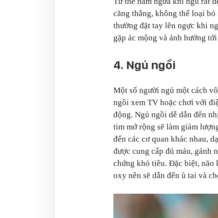
Tư thế nằm ngửa khi ngủ rất dễ
căng thẳng, không thể loại bỏ
thường đặt tay lên ngực khi ng
gặp ác mộng và ảnh hưởng tới 
4. Ngủ ngồi
Một số người ngủ một cách vô
ngồi xem TV hoặc chơi với điệ
động. Ngủ ngồi dễ dẫn đến nh
tim mở rộng sẽ làm giảm lượn
đến các cơ quan khác nhau, d
được cung cấp đủ máu, gánh nặ
chứng khó tiêu. Đặc biệt, não
oxy nên sẽ dẫn đến ù tai và c