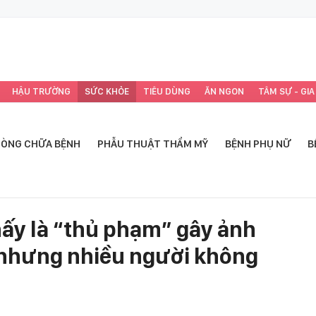
HẬU TRƯỜNG
SỨC KHỎE
TIÊU DÙNG
ĂN NGON
TÂM SỰ - GIA
ÒNG CHỮA BỆNH
PHẪU THUẬT THẨM MỸ
BỆNH PHỤ NỮ
B
hấy là “thủ phạm” gây ảnh
 nhưng nhiều người không