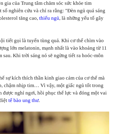
ên gia của Trung tâm chăm sóc sức khỏe tim
 số nghiên cứu và chỉ ra rằng: "Đèn ngủ quá sáng
olesterol tăng cao,
thiếu ngủ
, là những yếu tố gây
i tiết gọi là tuyến tùng quả. Khi cơ thể chìm vào
lượng lớn melatonin, mạnh nhất là vào khoảng từ 11
sau. Khi trời sáng nó sẽ ngừng tiết ra hoóc-môn
ế sự kích thích thần kinh giao cảm của cơ thể mà
, chậm nhịp tim… Vì vậy, một giấc ngủ tốt trong
h được nghỉ ngơi, hồi phục thể lực và đóng một vai
 diệt
tế bào ung thư
.