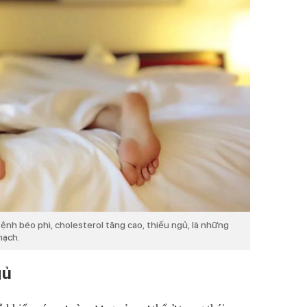
ệnh béo phì, cholesterol tăng cao, thiếu ngủ, là những
mạch.
gủ