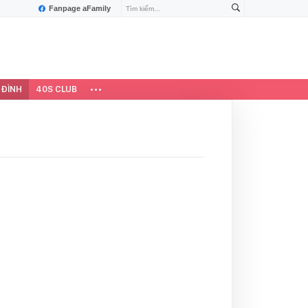
Fanpage aFamily
 ĐÌNH
40S CLUB