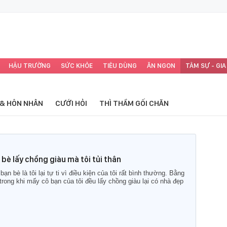
HẬU TRƯỜNG
SỨC KHỎE
TIÊU DÙNG
ĂN NGON
TÂM SỰ - GIA
 & HÔN NHÂN
CƯỚI HỎI
THÌ THẦM GỐI CHĂN
 bè lấy chồng giàu mà tôi tủi thân
bạn bè là tôi lại tự ti vì điều kiện của tôi rất bình thường. Bằng
trong khi mấy cô bạn của tôi đều lấy chồng giàu lại có nhà đẹp