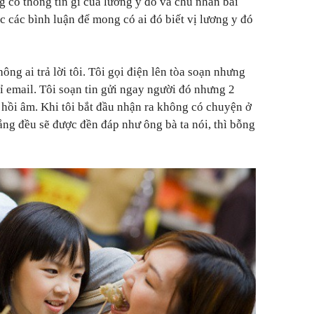
g có thông tin gì của lương y đó và chủ nhân bài
ọc các bình luận để mong có ai đó biết vị lương y đó
ng ai trả lời tôi. Tôi gọi điện lên tòa soạn nhưng
hỉ email. Tôi soạn tin gửi ngay người đó nhưng 2
 hồi âm. Khi tôi bắt đầu nhận ra không có chuyện ở
ắng đều sẽ được đền đáp như ông bà ta nói, thì bỗng