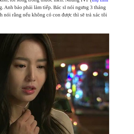
. Anh bảo phải làm tiếp. Bác sĩ nói ngưng 3 tháng
nh nói rằng nếu không có con được thì sẽ trả xác tôi