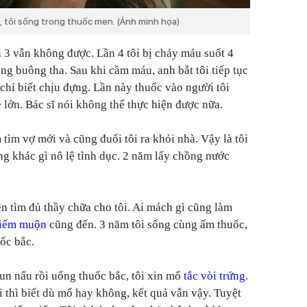
, tôi sống trong thuốc men. (Ảnh minh họa)
n 3 vẫn không được. Lần 4 tôi bị chảy máu suốt 4
ng buông tha. Sau khi cầm máu, anh bắt tôi tiếp tục
 chỉ biết chịu đựng. Lần này thuốc vào người tôi
 lớn. Bác sĩ nói không thể thực hiện được nữa.
tìm vợ mới và cũng đuổi tôi ra khỏi nhà. Vậy là tôi
g khác gì nô lệ tình dục. 2 năm lấy chồng nước
n tìm đủ thầy chữa cho tôi. Ai mách gì cũng làm
hiếm muộn
cũng đến. 3 năm tôi sống cùng ấm thuốc,
ốc bắc.
un nấu rồi uống thuốc bắc, tôi xin mổ
tắc vòi trứng
.
i thì biết dù mổ hay không, kết quả vẫn vậy. Tuyệt