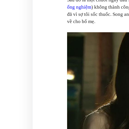
ống nghiệm
) không thành công
đã vì sợ tôi sốc thuốc. Song a
về cho bố mẹ.