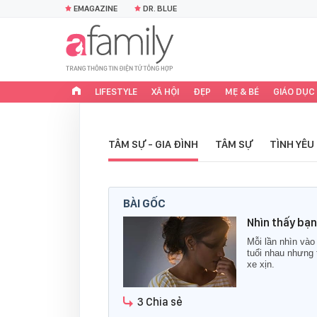
EMAGAZINE
DR. BLUE
LIFESTYLE
XÃ HỘI
ĐẸP
MẸ & BÉ
GIÁO DỤC
TÂM SỰ - GIA ĐÌNH
TÂM SỰ
TÌNH YÊU
BÀI GỐC
Nhìn thấy bạn
Mỗi lần nhìn vào 
tuổi nhau nhưng 
xe xịn.
3 Chia sẻ