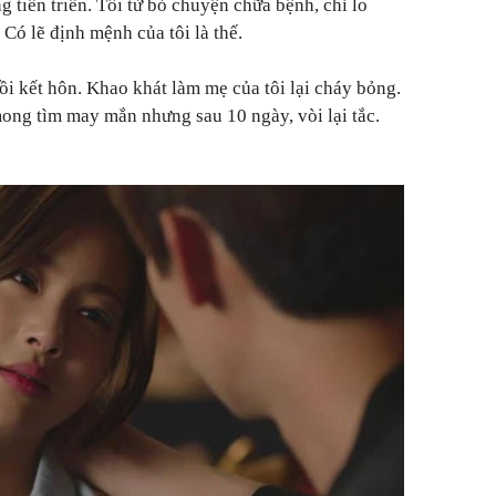
g tiến triển. Tôi từ bỏ chuyện chữa bệnh, chỉ lo
 Có lẽ định mệnh của tôi là thế.
rồi kết hôn. Khao khát làm mẹ của tôi lại cháy bỏng.
mong tìm may mắn nhưng sau 10 ngày, vòi lại tắc.