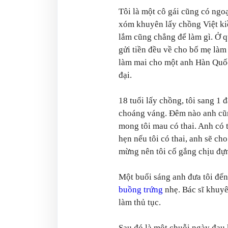
Tôi là một cô gái cũng có ngo
xóm khuyên lấy chồng Việt ki
lắm cũng chẳng để làm gì. Ở q
gửi tiền đều về cho bố mẹ làm 
làm mai cho một anh Hàn Quốc 
đại.
18 tuổi lấy chồng, tôi sang 1 
choáng váng. Đêm nào anh cũng
mong tôi mau có thai. Anh có
hẹn nếu tôi có thai, anh sẽ ch
mừng nên tôi cố gắng chịu đựn
Một buổi sáng anh đưa tôi đến
buồng trứng
nhẹ. Bác sĩ khuy
làm thủ tục.
Sau đó là một chuỗi ngày đau 