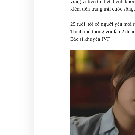
vọng vì tiền thì hết, bệnh khôn
kiếm tiền trang trải cuộc sống.
25 tuổi, tôi có người yêu mới 
Tôi đi mổ thông vòi lần 2 để 
Bác sĩ khuyên IVF.