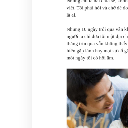
Nhưng chỉ là bài chia sẻ, khôn
viết. Tôi phải hỏi và chờ để đ
là ai.
Nhưng 10 ngày trôi qua vẫn khô
người ta chỉ đưa tôi một địa c
tháng trôi qua vẫn không thấy
hiền gặp lành hay mọi sự cố g
một ngày tôi có hồi âm.