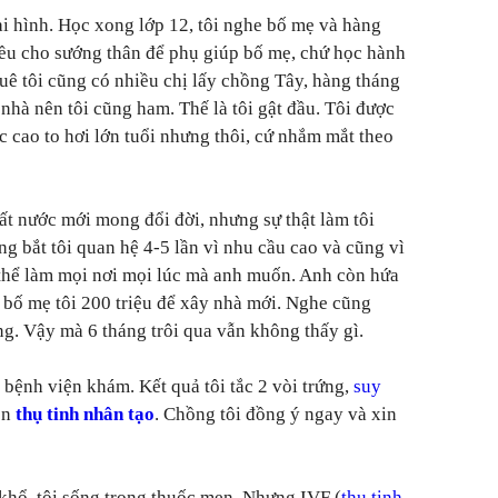
ại hình. Học xong lớp 12, tôi nghe bố mẹ và hàng
ều cho sướng thân để phụ giúp bố mẹ, chứ học hành
uê tôi cũng có nhiều chị lấy chồng Tây, hàng tháng
nhà nên tôi cũng ham. Thế là tôi gật đầu. Tôi được
cao to hơi lớn tuổi nhưng thôi, cứ nhắm mắt theo
đất nước mới mong đổi đời, nhưng sự thật làm tôi
 bắt tôi quan hệ 4-5 lần vì nhu cầu cao và cũng vì
 thể làm mọi nơi mọi lúc mà anh muốn. Anh còn hứa
o bố mẹ tôi 200 triệu để xây nhà mới. Nghe cũng
g. Vậy mà 6 tháng trôi qua vẫn không thấy gì.
 bệnh viện khám. Kết quả tôi tắc 2 vòi trứng,
suy
ên
thụ tinh nhân tạo
. Chồng tôi đồng ý ngay và xin
khổ, tôi sống trong thuốc men. Nhưng IVF (
thụ tinh