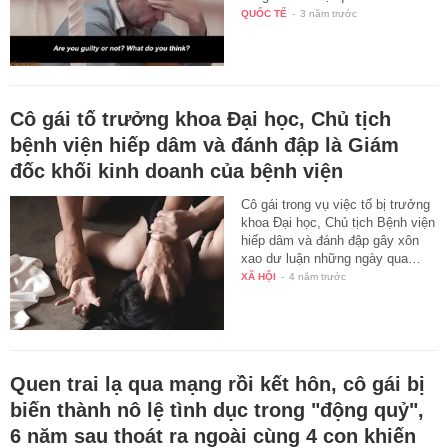
QUỐC TẾ
-
3 năm trước
Cô gái tố trưởng khoa Đại học, Chủ tịch
bệnh viện hiếp dâm và đánh đập là Giám
đốc khối kinh doanh của bệnh viện
Cô gái trong vụ việc tố bị trưởng
khoa Đại học, Chủ tịch Bệnh viện
hiếp dâm và đánh đập gây xôn
xao dư luận những ngày qua…
XÃ HỘI
-
4 năm trước
Quen trai lạ qua mạng rồi kết hôn, cô gái bị
biến thành nô lệ tình dục trong "động quỷ",
6 năm sau thoát ra ngoài cùng 4 con khiến