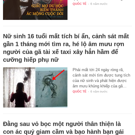
QUỐC TẾ
-
6 năm trước
Nữ sinh 16 tuổi mất tích bí ẩn, cảnh sát mất
gần 1 tháng mới tìm ra, hé lộ âm mưu rợn
người của gã tài xế taxi xây hẳn hầm để
cưỡng hiếp phụ nữ
Phải mất tới 24 ngày ròng rã,
cảnh sát mới tìm được tung tích
của nữ sinh và phát hiện được
âm mưu khủng khiếp của gã…
QUỐC TẾ
-
6 năm trước
Đằng sau vỏ bọc một người thân thiện là
con ác quỷ giam cầm và bạo hành bạn gái