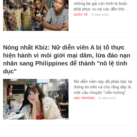
những bé gái còn trinh bị buộc
phải phục vụ tại các đền thờ…
QUỐC TẾ
-
6 năm trước
Nóng nhất Kbiz: Nữ diễn viên A bị tố thực
hiện hành vi môi giới mại dâm, lừa đảo nạn
nhân sang Philippines để thành "nô lệ tình
dục"
Nữ diễn viên này đã phản bác lại
thông tin trên và cho rằng đây là
một câu chuyện "viễn tưởng".
HẬU TRƯỜNG
-
6 năm trước