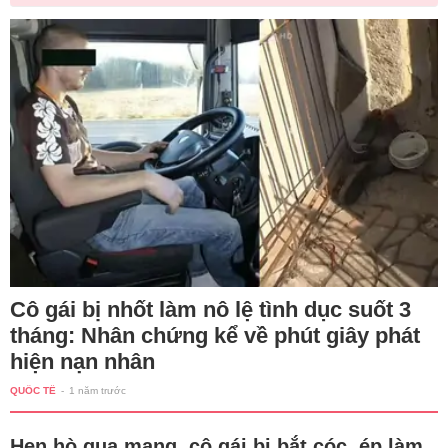
Cô gái bị nhốt làm nô lệ tình dục suốt 3
tháng: Nhân chứng kể về phút giây phát
hiện nạn nhân
QUỐC TẾ
-
1 năm trước
Hẹn hò qua mạng, cô gái bị bắt cóc, ép làm