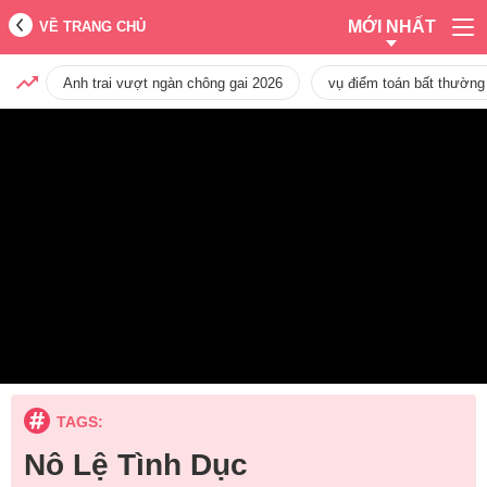
MỚI NHẤT
VỀ TRANG CHỦ
Anh trai vượt ngàn chông gai 2026
vụ điểm toán bất thường
TAGS:
Nô Lệ Tình Dục