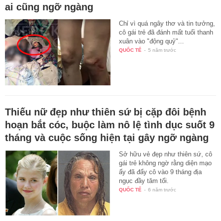
ai cũng ngỡ ngàng
Chỉ vì quá ngây thơ và tin tưởng,
cô gái trẻ đã đánh mất tuổi thanh
xuân vào "động quỷ"...
QUỐC TẾ
-
5 năm trước
Thiếu nữ đẹp như thiên sứ bị cặp đôi bệnh
hoạn bắt cóc, buộc làm nô lệ tình dục suốt 9
tháng và cuộc sống hiện tại gây ngỡ ngàng
Sở hữu vẻ đẹp như thiên sứ, cô
gái trẻ không ngờ rằng diện mạo
ấy đã đẩy cô vào 9 tháng địa
ngục đầy tăm tối.
QUỐC TẾ
-
6 năm trước