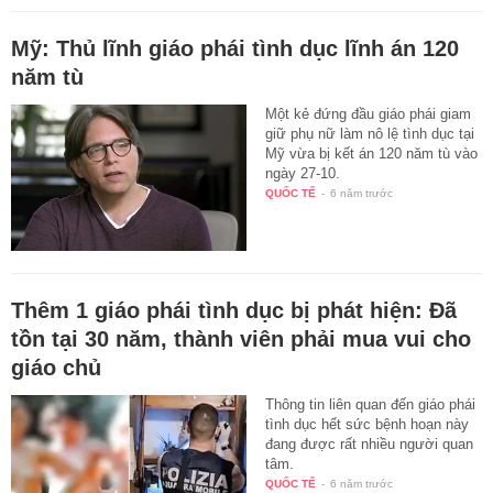
Mỹ: Thủ lĩnh giáo phái tình dục lĩnh án 120
năm tù
Một kẻ đứng đầu giáo phái giam
giữ phụ nữ làm nô lệ tình dục tại
Mỹ vừa bị kết án 120 năm tù vào
ngày 27-10.
QUỐC TẾ
-
6 năm trước
Thêm 1 giáo phái tình dục bị phát hiện: Đã
tồn tại 30 năm, thành viên phải mua vui cho
giáo chủ
Thông tin liên quan đến giáo phái
tình dục hết sức bệnh hoạn này
đang được rất nhiều người quan
tâm.
QUỐC TẾ
-
6 năm trước