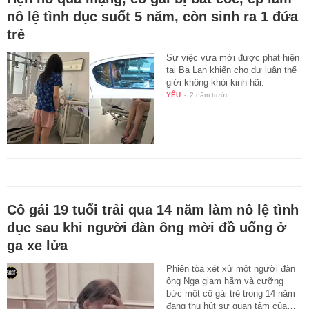
nô lệ tình dục suốt 5 năm, còn sinh ra 1 đứa
trẻ
Sự việc vừa mới được phát hiện
tại Ba Lan khiến cho dư luận thế
giới không khỏi kinh hãi.
YÊU
-
2 năm trước
Cô gái 19 tuổi trải qua 14 năm làm nô lệ tình
dục sau khi người đàn ông mời đồ uống ở
ga xe lửa
Phiên tòa xét xử một người đàn
ông Nga giam hãm và cưỡng
bức một cô gái trẻ trong 14 năm
đang thu hút sự quan tâm của…