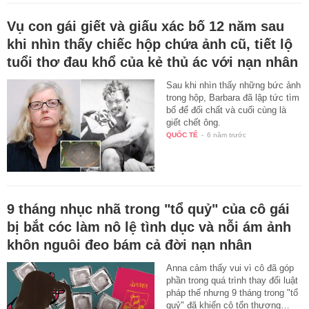
Vụ con gái giết và giấu xác bố 12 năm sau
khi nhìn thấy chiếc hộp chứa ảnh cũ, tiết lộ
tuổi thơ đau khổ của kẻ thủ ác với nạn nhân
Sau khi nhìn thấy những bức ảnh
trong hộp, Barbara đã lập tức tìm
bố để đối chất và cuối cùng là
giết chết ông.
QUỐC TẾ
-
6 năm trước
9 tháng nhục nhã trong "tổ quỷ" của cô gái
bị bắt cóc làm nô lệ tình dục và nỗi ám ảnh
khôn nguôi đeo bám cả đời nạn nhân
Anna cảm thấy vui vì cô đã góp
phần trong quá trình thay đổi luật
pháp thế nhưng 9 tháng trong "tổ
quỷ" đã khiến cô tổn thương…