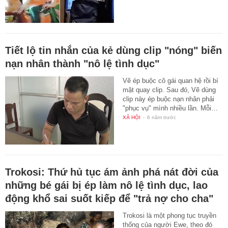
Tiết lộ tin nhắn của kẻ dùng clip "nóng" biến
nạn nhân thành "nô lệ tình dục"
Vẽ ép buộc cô gái quan hệ rồi bí
mật quay clip. Sau đó, Vẽ dùng
clip này ép buộc nạn nhân phải
"phục vụ" mình nhiều lần. Mỗi…
XÃ HỘI
-
6 năm trước
Trokosi: Thứ hủ tục ám ảnh phá nát đời của
những bé gái bị ép làm nô lệ tình dục, lao
động khổ sai suốt kiếp để "trả nợ cho cha"
Trokosi là một phong tục truyền
thống của người Ewe, theo đó