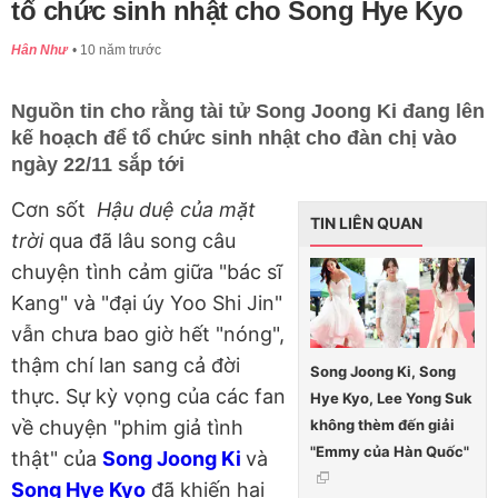
tổ chức sinh nhật cho Song Hye Kyo
Hân Như
10 năm trước
Nguồn tin cho rằng tài tử Song Joong Ki đang lên
kế hoạch để tổ chức sinh nhật cho đàn chị vào
ngày 22/11 sắp tới
Cơn sốt
Hậu duệ của mặt
TIN LIÊN QUAN
trời
qua đã lâu song câu
chuyện tình cảm giữa "bác sĩ
Kang" và "đại úy Yoo Shi Jin"
vẫn chưa bao giờ hết "nóng",
thậm chí lan sang cả đời
Song Joong Ki, Song
thực. Sự kỳ vọng của các fan
Hye Kyo, Lee Yong Suk
không thèm đến giải
về chuyện "phim giả tình
"Emmy của Hàn Quốc"
thật" của
Song Joong Ki
và
Song Hye Kyo
đã khiến hai