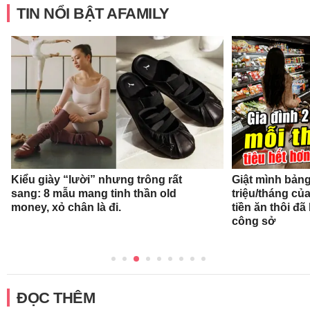
TIN NỔI BẬT AFAMILY
Kiểu giày “lười” nhưng trông rất
Giật mình bảng 
sang: 8 mẫu mang tinh thần old
triệu/tháng củ
money, xỏ chân là đi.
tiền ăn thôi đ
công sở
ĐỌC THÊM