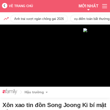
MỚI NHẤT
VỀ TRANG CHỦ
Anh trai vượt ngàn chông gai 2026
vụ điểm toán bất thường
Hậu trường
Xôn xao tin đồn Song Joong Ki bí mật