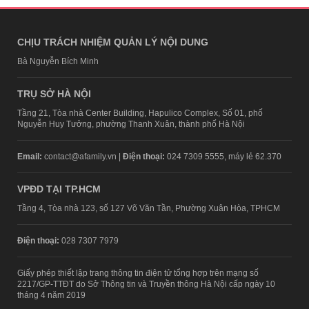
CHỊU TRÁCH NHIỆM QUẢN LÝ NỘI DUNG
Bà Nguyễn Bích Minh
TRỤ SỞ HÀ NỘI
Tầng 21, Tòa nhà Center Building, Hapulico Complex, Số 01, phố
Nguyễn Huy Tưởng, phường Thanh Xuân, thành phố Hà Nội
Email:
contact@afamily.vn |
Điện thoại:
024 7309 5555, máy lẻ 62.370
VPĐD TẠI TP.HCM
Tầng 4, Tòa nhà 123, số 127 Võ Văn Tần, Phường Xuân Hòa, TPHCM
Điện thoại:
028 7307 7979
Giấy phép thiết lập trang thông tin điện tử tổng hợp trên mạng số
2217/GP-TTĐT do Sở Thông tin và Truyền thông Hà Nội cấp ngày 10
tháng 4 năm 2019