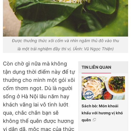
Được thưởng thức xôi cốm và nhìn ngắm thủ đô vào thu
là một trải nghiệm đầy thi vị. (Ảnh: Vũ Ngọc Thiện)
Còn chờ gì nữa mà không
TIN LIÊN QUAN
tận dụng thời điểm này để tự
thưởng cho mình một gói xôi
cốm thơm ngọt. Dù là người
sống ở Hà Nội lâu năm hay
khách vãng lai vô tình lướt
Sách bò: Món khoái
qua, chắc chắn bạn sẽ
khẩu với hương vị khó
quên
không thể quên được hương
vị dân dã, mộc mạc của thức