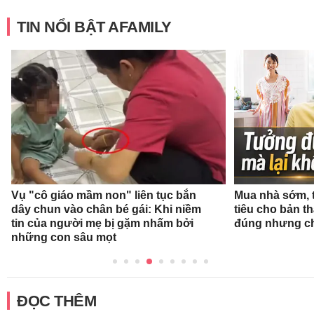
TIN NỔI BẬT AFAMILY
Vụ "cô giáo mầm non" liên tục bắn
Mua nhà sớm, 
dây chun vào chân bé gái: Khi niềm
tiêu cho bản t
tin của người mẹ bị gặm nhấm bởi
đúng nhưng ch
những con sâu mọt
ĐỌC THÊM