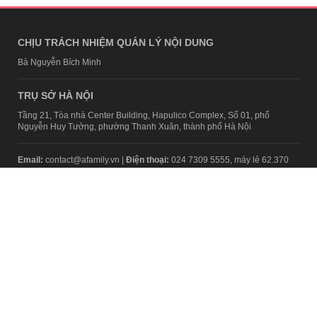
CHỊU TRÁCH NHIỆM QUẢN LÝ NỘI DUNG
Bà Nguyễn Bích Minh
TRỤ SỞ HÀ NỘI
Tầng 21, Tòa nhà Center Building, Hapulico Complex, Số 01, phố
Nguyễn Huy Tưởng, phường Thanh Xuân, thành phố Hà Nội
Email:
contact@afamily.vn |
Điện thoại:
024 7309 5555, máy lẻ 62.370
VPĐD TẠI TP.HCM
Tầng 4, Tòa nhà 123, số 127 Võ Văn Tần, Phường Xuân Hòa, TPHCM
Điện thoại:
028 7307 7979
Giấy phép thiết lập trang thông tin điện tử tổng hợp trên mạng số
2217/GP-TTĐT do Sở Thông tin và Truyền thông Hà Nội cấp ngày 10
tháng 4 năm 2019