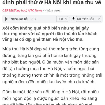
định phải thử ở Hà Nội khi mùa thu về
CERSEI(Tổng hợp) /VTC News
4 năm trước
Nghe đọc bài
2:17
Xôi cốm không quá phổ biến nhưng lại gây
thương nhớ với cả người dân thủ đô lẫn khách
vãng lai có dịp ghé thăm Hà Nội vào thu.
Mùa thu Hà Nội đẹp và thơ mộng trên từng cung
đường, từng làn gió phả hơi se lạnh gây thương
nhớ biết bao người. Giữa muôn vàn món đặc sản
để tận hưởng mùa thu Hà Nội, vị cốm ngọt bùi
thoảng hương thơm chính là một trong những trải
nghiệm đem đến nhiều lưu luyến cho du khách.
Cốm là một đặc sản nổi tiếng ở Hà Nội, rất nhiều
món ngon độc lạ được người dân khéo léo sáng
tạo để biến tấu cốm nhằm chinh phục đủ mọi