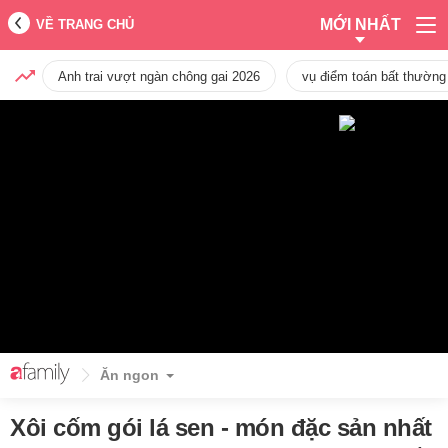
MỚI NHẤT
VỀ TRANG CHỦ
Anh trai vượt ngàn chông gai 2026
vụ điểm toán bất thường
Ăn ngon
Xôi cốm gói lá sen - món đặc sản nhất