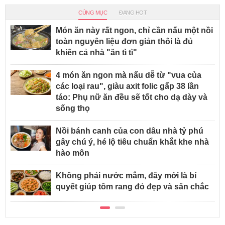
CÙNG MỤC
ĐANG HOT
Món ăn này rất ngon, chỉ cần nấu một nồi
toàn nguyên liệu đơn giản thôi là đủ
khiến cả nhà "ăn tì tì"
4 món ăn ngon mà nấu dễ từ "vua của
các loại rau", giàu axit folic gấp 38 lần
táo: Phụ nữ ăn đều sẽ tốt cho dạ dày và
sống thọ
Nồi bánh canh của con dâu nhà tỷ phú
gây chú ý, hé lộ tiêu chuẩn khắt khe nhà
hào môn
Không phải nước mắm, đây mới là bí
quyết giúp tôm rang đỏ đẹp và săn chắc