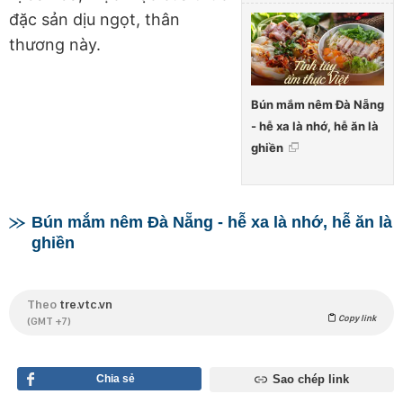
đặc sản dịu ngọt, thân
thương này.
Bún mắm nêm Đà Nẵng
- hễ xa là nhớ, hễ ăn là
ghiền
Bún mắm nêm Đà Nẵng - hễ xa là nhớ, hễ ăn là
ghiền
Theo
tre.vtc.vn
Copy link
(GMT +7)
Chia sẻ
Sao chép link