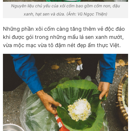
Nguyên liệu chủ yếu của xôi cốm bao gồm cốm non, đậu
xanh, hạt sen và dừa. (Ảnh: Vũ Ngọc Thiện)
Những phần xôi cốm càng tăng thêm vẻ độc đáo
khi được gói trong những mẩu lá sen xanh mướt,
vừa mộc mạc vừa tô đậm nét đẹp ẩm thực Việt.