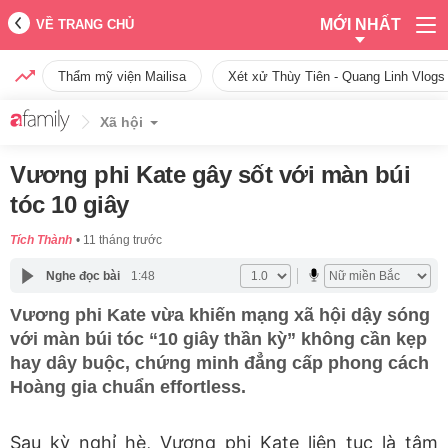
MỚI NHẤT
VỀ TRANG CHỦ
Thẩm mỹ viện Mailisa
Xét xử Thùy Tiên - Quang Linh Vlogs
Xã hội
Vương phi Kate gây sốt với màn búi
tóc 10 giây
Tích Thành
11 tháng trước
Nghe đọc bài
1:48
Vương phi Kate vừa khiến mạng xã hội dậy sóng
với màn búi tóc “10 giây thần kỳ” không cần kẹp
hay dây buộc, chứng minh đẳng cấp phong cách
Hoàng gia chuẩn effortless.
Sau kỳ nghỉ hè, Vương phi Kate liên tục là tâm