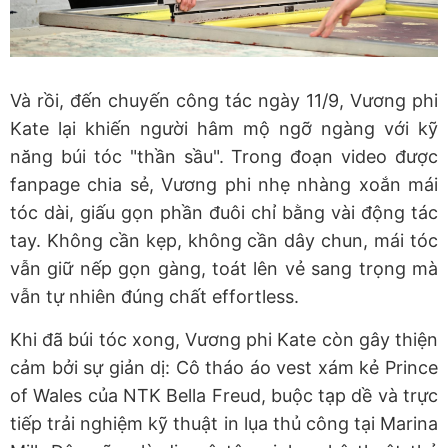
Và rồi, đến chuyến công tác ngày 11/9, Vương phi
Kate lại khiến người hâm mộ ngỡ ngàng với kỹ
năng búi tóc "thần sầu". Trong đoạn video được
fanpage chia sẻ, Vương phi nhẹ nhàng xoắn mái
tóc dài, giấu gọn phần đuôi chỉ bằng vài động tác
tay. Không cần kẹp, không cần dây chun, mái tóc
vẫn giữ nếp gọn gàng, toát lên vẻ sang trọng mà
vẫn tự nhiên đúng chất effortless.
Khi đã búi tóc xong, Vương phi Kate còn gây thiện
cảm bởi sự giản dị: Cô tháo áo vest xám kẻ Prince
of Wales của NTK Bella Freud, buộc tạp dề và trực
tiếp trải nghiệm kỹ thuật in lụa thủ công tại Marina