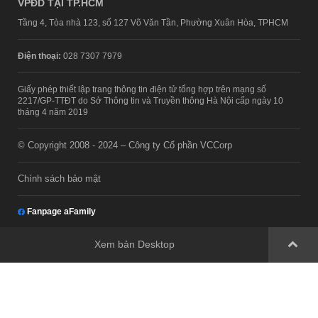
VPĐD TẠI TP.HCM
Tầng 4, Tòa nhà 123, số 127 Võ Văn Tần, Phường Xuân Hòa, TPHCM
Điện thoại:
028 7307 7979
Giấy phép thiết lập trang thông tin điện tử tổng hợp trên mạng số
2217/GP-TTĐT do Sở Thông tin và Truyền thông Hà Nội cấp ngày 10
tháng 4 năm 2019
© Copyright 2008 - 2024 – Công ty Cổ phần VCCorp
Chính sách bảo mật
Fanpage aFamily
Xem bản Desktop