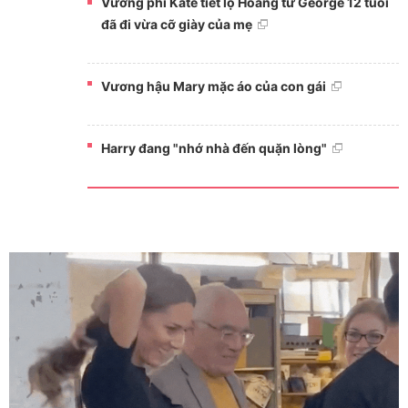
Vương phi Kate tiết lộ Hoàng tử George 12 tuổi
đã đi vừa cỡ giày của mẹ
Vương hậu Mary mặc áo của con gái
Harry đang "nhớ nhà đến quặn lòng"