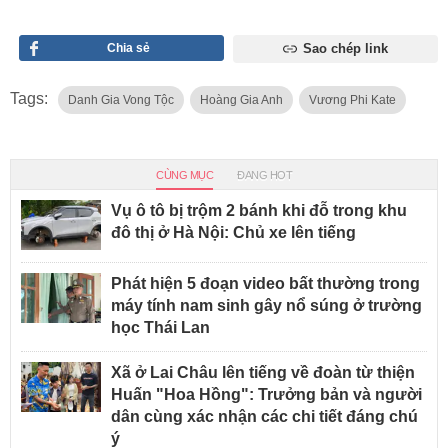
Chia sẻ
Sao chép link
Tags:
Danh Gia Vong Tộc
Hoàng Gia Anh
Vương Phi Kate
CÙNG MỤC
ĐANG HOT
Vụ ô tô bị trộm 2 bánh khi đỗ trong khu
đô thị ở Hà Nội: Chủ xe lên tiếng
Phát hiện 5 đoạn video bất thường trong
máy tính nam sinh gây nổ súng ở trường
học Thái Lan
Xã ở Lai Châu lên tiếng về đoàn từ thiện
Huấn "Hoa Hồng": Trưởng bản và người
dân cùng xác nhận các chi tiết đáng chú
ý