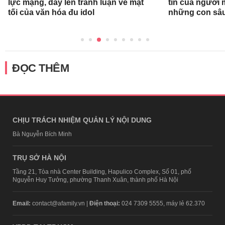
lực mạng, dấy lên tranh luận về mặt
tin của người
tối của văn hóa đu idol
những con sâ
ĐỌC THÊM
CHỊU TRÁCH NHIỆM QUẢN LÝ NỘI DUNG
Bà Nguyễn Bích Minh
TRỤ SỞ HÀ NỘI
Tầng 21, Tòa nhà Center Building, Hapulico Complex, Số 01, phố
Nguyễn Huy Tưởng, phường Thanh Xuân, thành phố Hà Nội
Email:
contact@afamily.vn |
Điện thoại:
024 7309 5555, máy lẻ 62.370