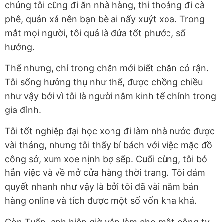
chúng tôi cũng đi ăn nhà hàng, thi thoảng đi cà
phê, quán xá nên bạn bè ai nấy xuýt xoa. Trong
mắt mọi người, tôi quả là đứa tốt phước, số
hưởng.
Thế nhưng, chỉ trong chăn mới biết chăn có rận.
Tôi sống hưởng thụ như thế, được chồng chiều
như vậy bởi vì tôi là người nắm kinh tế chính trong
gia đình.
Tôi tốt nghiệp đại học xong đi làm nhà nước được
vài tháng, nhưng tôi thấy bí bách với việc mặc đồ
công sở, xum xoe nịnh bợ sếp. Cuối cùng, tôi bỏ
hẳn việc và về mở cửa hàng thời trang. Tôi dám
quyết nhanh như vậy là bởi tôi đã vài năm bán
hàng online và tích được một số vốn kha khá.
Còn Tuấn, anh hiện giờ vẫn làm cho một công ty