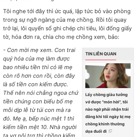
Tôi nghe tới đây thì ức quá, lập tức bỏ vào phòng
trong sự ngỡ ngàng của mẹ chồng. Rồi tôi quay
trở lại, lôi quyển sổ ghi chép chi tiêu, lôi đống giấy
tờ, hóa đơn ra, chìa cho mẹ chồng xem, bảo:
- Con mời mẹ xem. Con trai
TIN LIÊN QUAN
quý hóa của mẹ làm được
bao nhiêu tiền thì có lẽ mẹ
còn rõ hơn con rồi, còn đây
là số tiền con kiếm được.
Thế nên nói chẳng ngoa chứ
Lấy chồng giàu tưởng
tiền chúng con biếu bố mẹ
vớ được "món hời", tôi
nào ngờ phải nhận trái
mỗi dịp lễ từ túi con mà ra
đắng khi tối ngày bị mẹ
đó. Mẹ ạ, bếp núc mệt 1 thì
chồng khinh thường
kiếm tiền mệt 10. Nhà người
dọa đuổi đi
ta vợ nội trợ thì chồng kiếm