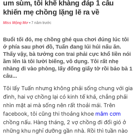
um sùm, tôi khẽ khàng đáp 1 câu
khiến mẹ chồng lặng lẽ ra về
Miss Mộng Mơ
7 năm trước
Buổi tối đó, mẹ chồng ghé qua chơi đúng lúc tôi
ở phía sau phơi đồ, Tuấn đang lúi húi nấu ăn.
Thấy vậy, bà tưởng con trai phải cực khổ liền nói
ầm lên là tôi lười biếng, vô dụng. Tôi rất nhẹ
nhàng đi vào phòng, lấy đống giấy tờ rồi bảo bà 1
câu...
Tôi lấy Tuấn nhưng không phải sống chung với gia
đình, hai vợ chồng lại có kinh tế khá, chẳng phải
nhìn mặt ai mà sống nên rất thoải mái. Trên
facebook, tôi cũng thi thoảng khoe
mâm cơm
chồng nấu. Hàng tháng, 2 vợ chồng đi đổi gió ở
những khu nghỉ dưỡng gần nhà. Rồi thì tuần nào