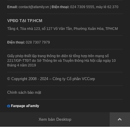
Email:
contact@afamily.vn |
Điện thoại:
024 7309 5555, máy lẻ 62.370
VPĐD TẠI TP.HCM
Tầng 4, Tòa nhà 123, số 127 Võ Văn Tần, Phường Xuân Hòa, TPHCM
Điện thoại:
028 7307 7979
Giấy phép thiết lập trang thông tin điện tử tổng hợp trên mạng số
2217/GP-TTĐT do Sở Thông tin và Truyền thông Hà Nội cấp ngày 10
tháng 4 năm 2019
© Copyright 2008 - 2024 – Công ty Cổ phần VCCorp
Chính sách bảo mật
Fanpage aFamily
Xem bản Desktop