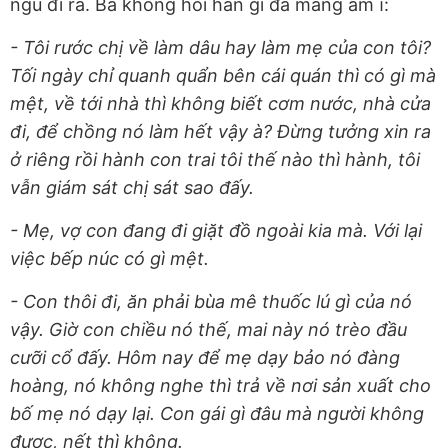
ngủ đi ra. Bà không hỏi han gì đã mắng ầm ĩ:
- Tôi rước chị về làm dâu hay làm mẹ của con tôi?
Tối ngày chỉ quanh quẩn bên cái quán thì có gì mà
mệt, về tới nhà thì không biết cơm nước, nhà cửa
đi, để chồng nó làm hết vậy à? Đừng tưởng xin ra
ở riêng rồi hành con trai tôi thế nào thì hành, tôi
vẫn giám sát chị sát sao đấy.
- Mẹ, vợ con đang đi giặt đồ ngoài kia mà. Với lại
việc bếp núc có gì mệt.
- Con thôi đi, ăn phải bùa mê thuốc lú gì của nó
vậy. Giờ con chiều nó thế, mai này nó trèo đầu
cưỡi cổ đấy. Hôm nay để mẹ dạy bảo nó đàng
hoàng, nó không nghe thì trả về nơi sản xuất cho
bố mẹ nó dạy lại. Con gái gì đâu mà người không
được, nết thì không.