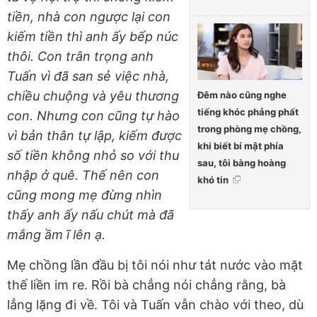
tiền, nhà con ngược lại con
kiếm tiền thì anh ấy bếp núc
thôi. Con trân trọng anh
Tuấn vì đã san sẻ việc nhà,
chiều chuộng và yêu thương
Đêm nào cũng nghe
tiếng khóc phảng phất
con. Nhưng con cũng tự hào
trong phòng mẹ chồng,
vì bản thân tự lập, kiếm được
khi biết bí mật phía
số tiền không nhỏ so với thu
sau, tôi bàng hoàng
nhập ở quê. Thế nên con
khó tin
cũng mong mẹ đừng nhìn
thấy anh ấy nấu chút mà đã
mắng ầm ĩ lên ạ.
Mẹ chồng lần đầu bị tôi nói như tát nước vào mặt
thế liền im re. Rồi bà chẳng nói chẳng rằng, bà
lẳng lặng đi về. Tôi và Tuấn vẫn chào với theo, dù