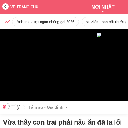
MỚI NHẤT
VỀ TRANG CHỦ
Anh trai vượt ngàn chông gai 2026
vụ điểm toán bất thường
Tâm sự - Gia đình
Vừa thấy con trai phải nấu ăn đã la lối