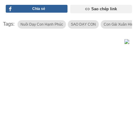
Chia sẻ
Sao chép link
Tags:
Nuôi Dạy Con Hạnh Phúc
SAO DẠY CON
Con Gái Xuân Hin