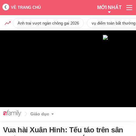
MỚI NHẤT
VỀ TRANG CHỦ
Anh trai vượt ngàn chông gai 2026
vụ điểm toán bất thường
Giáo dục
Vua hài Xuân Hinh: Tếu táo trên sân