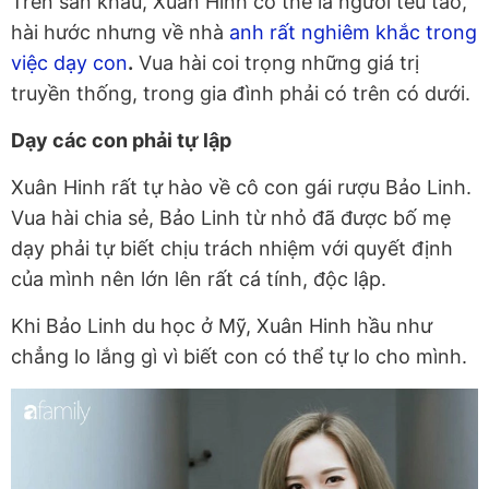
Trên sân khấu, Xuân Hinh có thể là người tếu táo,
hài hước nhưng về nhà
anh rất nghiêm khắc trong
việc dạy con
.
Vua hài coi trọng những giá trị
truyền thống, trong gia đình phải có trên có dưới.
Dạy các con phải tự lập
Xuân Hinh rất tự hào về cô con gái rượu Bảo Linh.
Vua hài chia sẻ, Bảo Linh từ nhỏ đã được bố mẹ
dạy phải tự biết chịu trách nhiệm với quyết định
của mình nên lớn lên rất cá tính, độc lập.
Khi Bảo Linh du học ở Mỹ, Xuân Hinh hầu như
chẳng lo lắng gì vì biết con có thể tự lo cho mình.