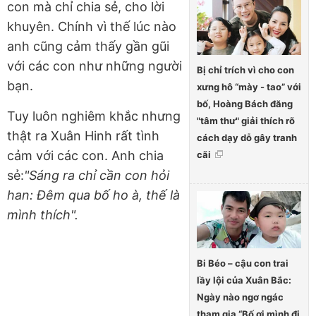
con mà chỉ chia sẻ, cho lời
khuyên. Chính vì thế lúc nào
anh cũng cảm thấy gần gũi
với các con như những người
Bị chỉ trích vì cho con
bạn.
xưng hô “mày - tao” với
bố, Hoàng Bách đăng
Tuy luôn nghiêm khắc nhưng
"tâm thư" giải thích rõ
thật ra Xuân Hinh rất tình
cách dạy dỗ gây tranh
cảm với các con. Anh chia
cãi
sẻ:
"Sáng ra chỉ cần con hỏi
han: Đêm qua bố ho à, thế là
mình thích".
Bi Béo – cậu con trai
lầy lội của Xuân Bắc:
Ngày nào ngơ ngác
tham gia “Bố ơi mình đi