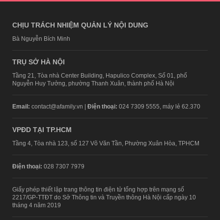
CHỊU TRÁCH NHIỆM QUẢN LÝ NỘI DUNG
Bà Nguyễn Bích Minh
TRỤ SỞ HÀ NỘI
Tầng 21, Tòa nhà Center Building, Hapulico Complex, Số 01, phố
Nguyễn Huy Tưởng, phường Thanh Xuân, thành phố Hà Nội
Email:
contact@afamily.vn |
Điện thoại:
024 7309 5555, máy lẻ 62.370
VPĐD TẠI TP.HCM
Tầng 4, Tòa nhà 123, số 127 Võ Văn Tần, Phường Xuân Hòa, TPHCM
Điện thoại:
028 7307 7979
Giấy phép thiết lập trang thông tin điện tử tổng hợp trên mạng số
2217/GP-TTĐT do Sở Thông tin và Truyền thông Hà Nội cấp ngày 10
tháng 4 năm 2019