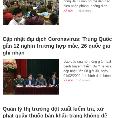
nóng để tư vấn người dân các
biện pháp phòng, chống dịch…
XÃ HỘI
-
7 năm trước
Cập nhật đại dịch Coronavirus: Trung Quốc
gần 12 nghìn trường hợp mắc, 26 quốc gia
ghi nhận
Báo cáo của hệ thống giám sát
bệnh truyền nhiễm Bộ Y tế vừa
cập nhật đến 08 giờ 30, ngày
01/02/2020 tình hình dịch bệnh…
XÃ HỘI
-
7 năm trước
Quản lý thị trường đột xuất kiểm tra, xử
phạt quầy thuốc bán khẩu trang không để