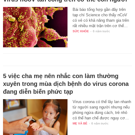
Bài báo tổng hợp gần đây trên
tạp chí Science cho thấy nCoV
có vẻ có khả năng tham gia trên
rất nhiều mặt trận trên cơ thể…
SỨC KHỎE
-
6 năm trước
5 việc cha mẹ nên nhắc con làm thường
xuyên trong mùa dịch bệnh do virus corona
đang diễn biến phức tạp
Virus corona có thể lây lan nhanh
từ người sang người nhưng nếu
phòng ngừa đúng cách, trẻ nhỏ
có thể hạn chế được nguy cơ…
MẸ VÀ BÉ
-
6 năm trước