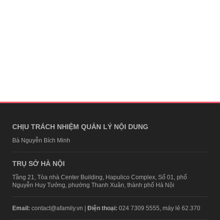
CHỊU TRÁCH NHIỆM QUẢN LÝ NỘI DUNG
Bà Nguyễn Bích Minh
TRỤ SỞ HÀ NỘI
Tầng 21, Tòa nhà Center Building, Hapulico Complex, Số 01, phố
Nguyễn Huy Tưởng, phường Thanh Xuân, thành phố Hà Nội
Email:
contact@afamily.vn |
Điện thoại:
024 7309 5555, máy lẻ 62.370