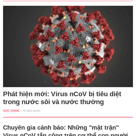
Phát hiện mới: Virus nCoV bị tiêu diệt
trong nước sôi và nước thường
SỨC KHỎE
-
6 năm trước
Chuyên gia cảnh báo: Những "mặt trận"
Virus nCoV tấn công trên cơ thể con người