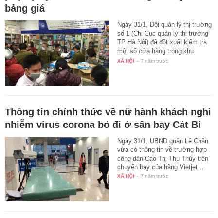
bảng giá
Ngày 31/1, Đội quản lý thị trường
số 1 (Chi Cục quản lý thị trường
TP Hà Nội) đã đột xuất kiểm tra
một số cửa hàng trong khu
vực…
XÃ HỘI
-
7 năm trước
Thông tin chính thức về nữ hành khách nghi
nhiễm virus corona bỏ đi ở sân bay Cát Bi
Ngày 31/1, UBND quận Lê Chân
vừa có thông tin về trường hợp
công dân Cao Thị Thu Thủy trên
chuyến bay của hãng Vietjet…
XÃ HỘI
-
7 năm trước