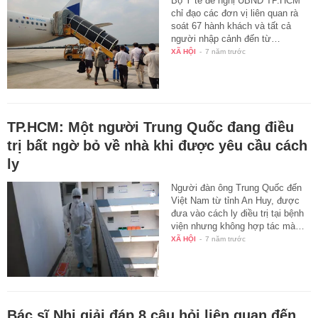
Bộ Y tế đề nghị UBND TP.HCM
chỉ đạo các đơn vị liên quan rà
soát 67 hành khách và tất cả
người nhập cảnh đến từ…
XÃ HỘI
-
7 năm trước
TP.HCM: Một người Trung Quốc đang điều
trị bất ngờ bỏ về nhà khi được yêu cầu cách
ly
Người đàn ông Trung Quốc đến
Việt Nam từ tỉnh An Huy, được
đưa vào cách ly điều trị tại bệnh
viện nhưng không hợp tác mà…
XÃ HỘI
-
7 năm trước
Bác sĩ Nhi giải đáp 8 câu hỏi liên quan đến