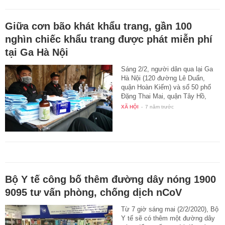
Giữa cơn bão khát khẩu trang, gần 100
nghìn chiếc khẩu trang được phát miễn phí
tại Ga Hà Nội
Sáng 2/2, người dân qua lại Ga
Hà Nội (120 đường Lê Duẩn,
quận Hoàn Kiếm) và số 50 phố
Đặng Thai Mai, quận Tây Hồ,
Hà…
XÃ HỘI
-
7 năm trước
Bộ Y tế công bố thêm đường dây nóng 1900
9095 tư vấn phòng, chống dịch nCoV
Từ 7 giờ sáng mai (2/2/2020), Bộ
Y tế sẽ có thêm một đường dây