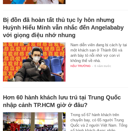
Bị đồn đã hoàn tất thủ tục ly hôn nhưng
Huỳnh Hiểu Minh vẫn nhắc đến Angelababy
với giọng điệu nhớ nhung
Nam diễn viên đang bị cách ly tại
một khách sạn ở Thành Đô và
anh bày tỏ nỗi nhớ vợ con vì
không thể về nhà.
HẬU TRƯỜNG
-
6 năm trước
Hơn 60 hành khách lưu trú tại Trung Quốc
nhập cảnh TP.HCM giờ ở đâu?
Trong số 67 hành khách trên
chuyến bay, có 65 người Trung
Quốc và 2 người Việt Nam. Tổng
số hành khách được nhập…