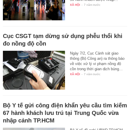
XÃ HỘI
-
7 năm trước
Cục CSGT tạm dừng sử dụng phễu thổi khi
đo nồng độ cồn
Ngày 7/2, Cục Cảnh sát giao
thông (Bộ Công an) ra thông báo
về việc xử lý vi phạm nồng độ
cồn trong thời gian dịch bùng…
XÃ HỘI
-
7 năm trước
Bộ Y tế gửi công điện khẩn yêu cầu tìm kiếm
67 hành khách lưu trú tại Trung Quốc vừa
nhập cảnh TP.HCM