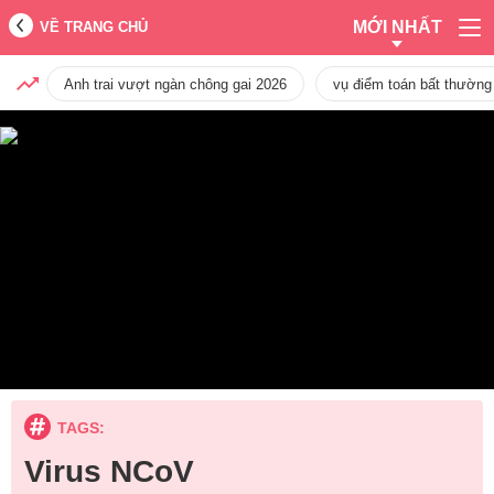
MỚI NHẤT
VỀ TRANG CHỦ
Anh trai vượt ngàn chông gai 2026
vụ điểm toán bất thường
TAGS:
Virus NCoV