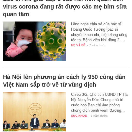
virus corona đang rất được các mẹ bỉm sữa
quan tâm
Lắng nghe chia sẻ của bác sĩ
Hoàng Quốc Tưởng (bác sĩ
chuyên khoa nhi, hiện đang công
tác tại Bệnh viện Nhi đồng 2,…
MẸ VÀ BÉ
-
7 năm trước
Hà Nội lên phương án cách ly 950 công dân
Việt Nam sắp trở về từ vùng dịch
Chiều 3/2, Chủ tịch UBND TP Hà
Nội Nguyễn Đức Chung chủ trì
cuộc họp Ban chỉ đạo phòng
chống dịch bệnh viêm đường…
SỨC KHỎE
-
7 năm trước