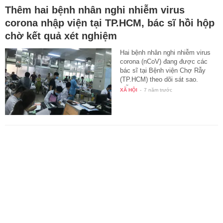
Thêm hai bệnh nhân nghi nhiễm virus
corona nhập viện tại TP.HCM, bác sĩ hồi hộp
chờ kết quả xét nghiệm
Hai bệnh nhân nghi nhiễm virus
corona (nCoV) đang được các
bác sĩ tại Bệnh viện Chợ Rẫy
(TP.HCM) theo dõi sát sao.
Mẫu…
XÃ HỘI
-
7 năm trước