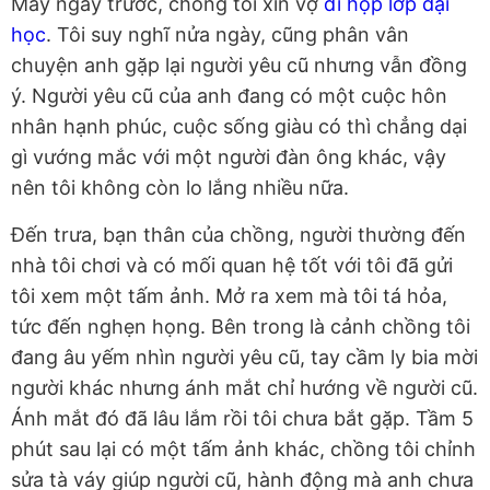
Mấy ngày trước, chồng tôi xin vợ
đi họp lớp đại
học
. Tôi suy nghĩ nửa ngày, cũng phân vân
chuyện anh gặp lại người yêu cũ nhưng vẫn đồng
ý. Người yêu cũ của anh đang có một cuộc hôn
nhân hạnh phúc, cuộc sống giàu có thì chẳng dại
gì vướng mắc với một người đàn ông khác, vậy
nên tôi không còn lo lắng nhiều nữa.
Đến trưa, bạn thân của chồng, người thường đến
nhà tôi chơi và có mối quan hệ tốt với tôi đã gửi
tôi xem một tấm ảnh. Mở ra xem mà tôi tá hỏa,
tức đến nghẹn họng. Bên trong là cảnh chồng tôi
đang âu yếm nhìn người yêu cũ, tay cầm ly bia mời
người khác nhưng ánh mắt chỉ hướng về người cũ.
Ánh mắt đó đã lâu lắm rồi tôi chưa bắt gặp. Tầm 5
phút sau lại có một tấm ảnh khác, chồng tôi chỉnh
sửa tà váy giúp người cũ, hành động mà anh chưa