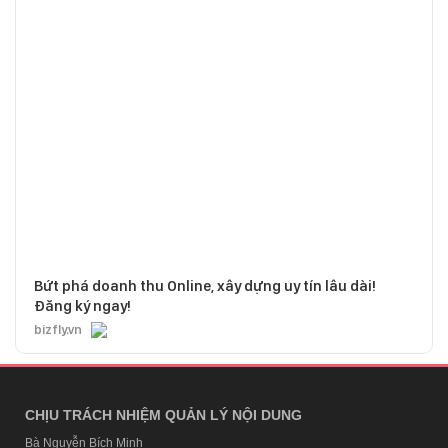
Bứt phá doanh thu Online, xây dựng uy tín lâu dài!
Đăng ký ngay!
bizfly.vn
CHỊU TRÁCH NHIỆM QUẢN LÝ NỘI DUNG
Bà Nguyễn Bích Minh