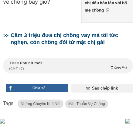
về chồng bây giờ?
chị dâu hỗn láo với bố
mẹ chồng
Cầm 3 triệu đưa chị chồng vay mà tôi tức
nghẹn, còn chồng đòi từ mặt chị gái
Theo
Phụ nữ mới
Copy link
(GMT +7)
Chia sẻ
Sao chép link
Tags:
Những Chuyện Khó Nói
Mâu Thuẫn Vợ Chồng