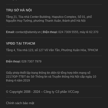
TRỤ SỞ HÀ NỘI
Tầng 21, Tòa nhà Center Building, Hapulico Complex, Số 01, phố
Nguyễn Huy Tưởng, phường Thanh Xuân, thành phố Hà Nội
Email:
contact@afamily.vn |
Điện thoại:
024 7309 5555, máy lẻ 62.370
VPĐD TẠI TP.HCM
Tầng 4, Tòa nhà 123, số 127 Võ Văn Tần, Phường Xuân Hòa, TPHCM
Điện thoại:
028 7307 7979
Giấy phép thiết lập trang thông tin điện tử tổng hợp trên mạng số
2217/GP-TTĐT do Sở Thông tin và Truyền thông Hà Nội cấp ngày 10
tháng 4 năm 2019
© Copyright 2008 - 2024 – Công ty Cổ phần VCCorp
Chính sách bảo mật