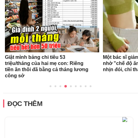
Giật mình bảng chi tiêu 53
Một bác sĩ giả
triệu/tháng của hai mẹ con: Riêng
nhờ "chế độ ă
tiền ăn thôi đã bằng cả tháng lương
nhịn đói, chỉ 
công sở
ĐỌC THÊM