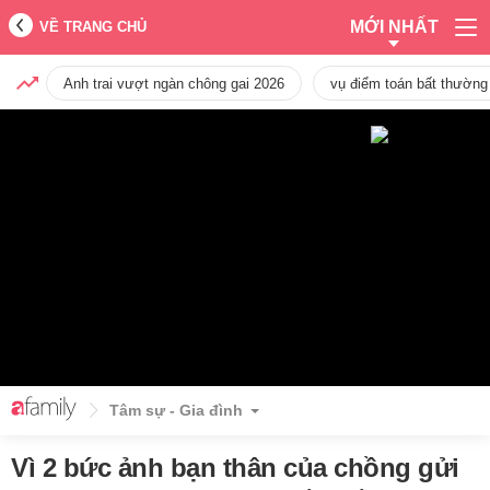
MỚI NHẤT
VỀ TRANG CHỦ
Anh trai vượt ngàn chông gai 2026
vụ điểm toán bất thường
Tâm sự - Gia đình
Vì 2 bức ảnh bạn thân của chồng gửi