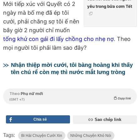
Mới tiếp xúc với Quyết có 2
yêu trong bữa cơm Tết
ngày mà bố mẹ đã ép tôi
cưới, phải chăng sợ tôi ế nên
bây giờ 2 người chỉ muốn
tống khứ con gái đi lấy chồng cho nhẹ nợ
. Theo
mọi người tôi phải làm sao đây?
Nhận thiệp mời cưới, tôi bàng hoàng khi thấy
tên chú rể còn mẹ thì nước mắt lưng tròng
Theo
Phụ nữ mới
Copy link
(GMT +7)
Chia sẻ
Sao chép link
Tags:
Bi Hài Chuyện Cưới Xin
Những Chuyện Khó Nói