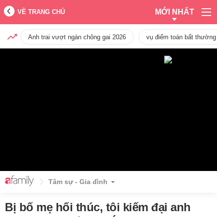
MỚI NHẤT
VỀ TRANG CHỦ
Anh trai vượt ngàn chông gai 2026
vụ điểm toán bất thường
Tâm sự - Gia đình
Bị bố mẹ hối thúc, tôi kiếm đại anh