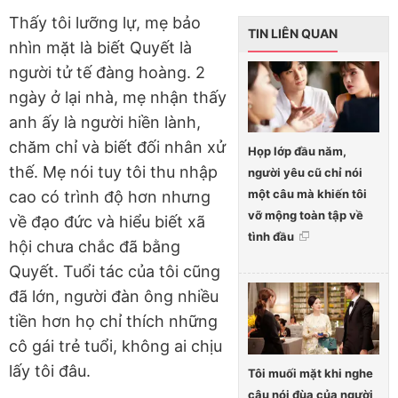
Thấy tôi lưỡng lự, mẹ bảo
TIN LIÊN QUAN
nhìn mặt là biết Quyết là
người tử tế đàng hoàng. 2
ngày ở lại nhà, mẹ nhận thấy
anh ấy là người hiền lành,
chăm chỉ và biết đối nhân xử
Họp lớp đầu năm,
thế. Mẹ nói tuy tôi thu nhập
người yêu cũ chỉ nói
một câu mà khiến tôi
cao có trình độ hơn nhưng
vỡ mộng toàn tập về
về đạo đức và hiểu biết xã
tình đầu
hội chưa chắc đã bằng
Quyết. Tuổi tác của tôi cũng
đã lớn, người đàn ông nhiều
tiền hơn họ chỉ thích những
cô gái trẻ tuổi, không ai chịu
lấy tôi đâu.
Tôi muối mặt khi nghe
câu nói đùa của người