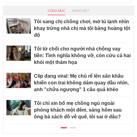
CÙNG MỤC
ĐANG HOT
Tôi sang chị chồng chơi, mở tủ lạnh nhìn
khay trứng nhà chị mà tôi bàng hoàng tột
độ
Tôi từ chối cho người nhà chồng vay
tiền: Tình nghĩa không vỡ, còn cứu cả hai
khỏi một thảm họa
Clip đang viral: Mẹ chú rể lên sân khấu
khiến con trai không dám quay đầu nhìn,
anh "chữa ngượng" 1 câu quá khéo
Tôi chỉ xin bố mẹ chồng ngủ ngoài
phòng khách một đêm, sáng hôm sau
ông bà xách đồ về quê, tôi sai ở đâu?