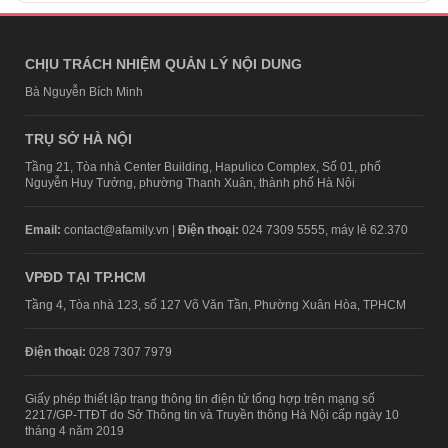
CHỊU TRÁCH NHIỆM QUẢN LÝ NỘI DUNG
Bà Nguyễn Bích Minh
TRỤ SỞ HÀ NỘI
Tầng 21, Tòa nhà Center Building, Hapulico Complex, Số 01, phố
Nguyễn Huy Tưởng, phường Thanh Xuân, thành phố Hà Nội
Email:
contact@afamily.vn |
Điện thoại:
024 7309 5555, máy lẻ 62.370
VPĐD TẠI TP.HCM
Tầng 4, Tòa nhà 123, số 127 Võ Văn Tần, Phường Xuân Hòa, TPHCM
Điện thoại:
028 7307 7979
Giấy phép thiết lập trang thông tin điện tử tổng hợp trên mạng số
2217/GP-TTĐT do Sở Thông tin và Truyền thông Hà Nội cấp ngày 10
tháng 4 năm 2019