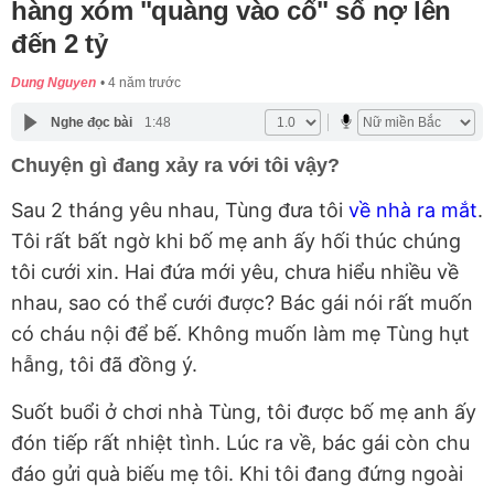
hàng xóm "quàng vào cổ" số nợ lên
đến 2 tỷ
Dung Nguyen
4 năm trước
Nghe đọc bài
1:48
Chuyện gì đang xảy ra với tôi vậy?
Sau 2 tháng yêu nhau, Tùng đưa tôi
về nhà ra mắt
.
Tôi rất bất ngờ khi bố mẹ anh ấy hối thúc chúng
tôi cưới xin. Hai đứa mới yêu, chưa hiểu nhiều về
nhau, sao có thể cưới được? Bác gái nói rất muốn
có cháu nội để bế. Không muốn làm mẹ Tùng hụt
hẫng, tôi đã đồng ý.
Suốt buổi ở chơi nhà Tùng, tôi được bố mẹ anh ấy
đón tiếp rất nhiệt tình. Lúc ra về, bác gái còn chu
đáo gửi quà biếu mẹ tôi. Khi tôi đang đứng ngoài