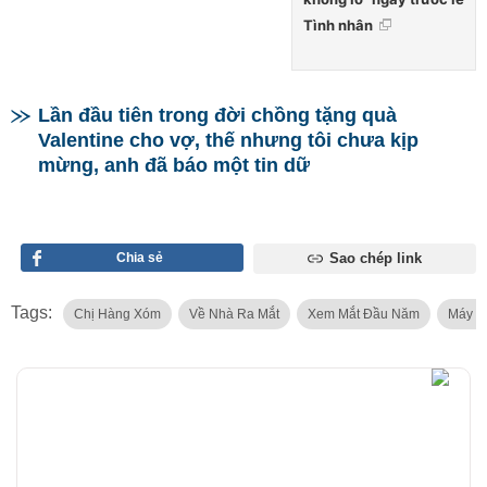
Tình nhân
Lần đầu tiên trong đời chồng tặng quà
Valentine cho vợ, thế nhưng tôi chưa kịp
mừng, anh đã báo một tin dữ
Chia sẻ
Sao chép link
Tags:
Chị Hàng Xóm
Về Nhà Ra Mắt
Xem Mắt Đầu Năm
Máy B