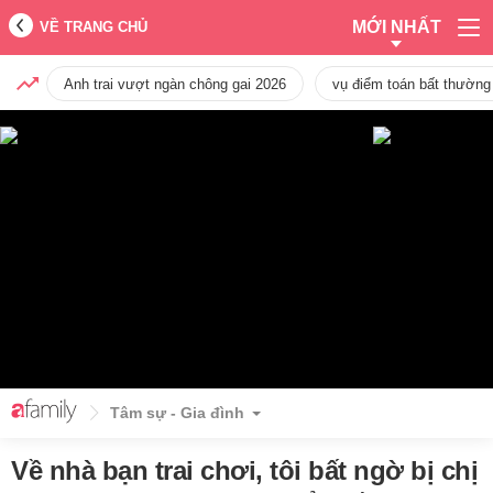
MỚI NHẤT
VỀ TRANG CHỦ
Anh trai vượt ngàn chông gai 2026
vụ điểm toán bất thường
Tâm sự - Gia đình
Về nhà bạn trai chơi, tôi bất ngờ bị chị