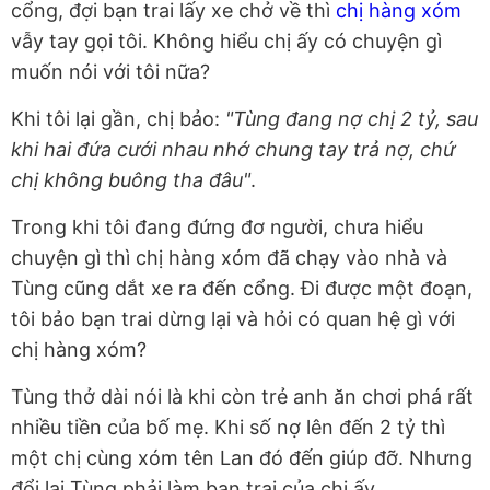
cổng, đợi bạn trai lấy xe chở về thì
chị hàng xóm
vẫy tay gọi tôi. Không hiểu chị ấy có chuyện gì
muốn nói với tôi nữa?
Khi tôi lại gần, chị bảo:
"Tùng đang nợ chị 2 tỷ, sau
khi hai đứa cưới nhau nhớ chung tay trả nợ, chứ
chị không buông tha đâu"
.
Trong khi tôi đang đứng đơ người, chưa hiểu
chuyện gì thì chị hàng xóm đã chạy vào nhà và
Tùng cũng dắt xe ra đến cổng. Đi được một đoạn,
tôi bảo bạn trai dừng lại và hỏi có quan hệ gì với
chị hàng xóm?
Tùng thở dài nói là khi còn trẻ anh ăn chơi phá rất
nhiều tiền của bố mẹ. Khi số nợ lên đến 2 tỷ thì
một chị cùng xóm tên Lan đó đến giúp đỡ. Nhưng
đổi lại Tùng phải làm bạn trai của chị ấy.