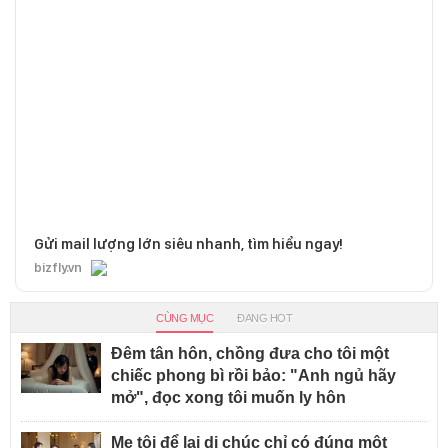
Gửi mail lượng lớn siêu nhanh, tìm hiểu ngay!
bizfly.vn
CÙNG MỤC
ĐANG HOT
Đêm tân hôn, chồng đưa cho tôi một
chiếc phong bì rồi bảo: "Anh ngủ hãy
mở", đọc xong tôi muốn ly hôn
Mẹ tôi để lại di chúc chỉ có đúng một