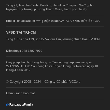
Tầng 21, Tòa nhà Center Building, Hapulico Complex, Số 01, phố
Nguyễn Huy Tưởng, phường Thanh Xuân, thành phố Hà Nội
Email:
contact@afamily.vn |
Điện thoại:
024 7309 5555, máy lẻ 62.370
VPĐD TẠI TP.HCM
Tầng 4, Tòa nhà 123, số 127 Võ Văn Tần, Phường Xuân Hòa, TPHCM
Điện thoại:
028 7307 7979
Giấy phép thiết lập trang thông tin điện tử tổng hợp trên mạng số
2217/GP-TTĐT do Sở Thông tin và Truyền thông Hà Nội cấp ngày 10
tháng 4 năm 2019
© Copyright 2008 - 2024 – Công ty Cổ phần VCCorp
Chính sách bảo mật
Fanpage aFamily