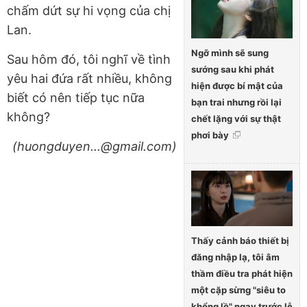
chấm dứt sự hi vọng của chị
Lan.
Ngỡ mình sẽ sung
Sau hôm đó, tôi nghĩ về tình
sướng sau khi phát
yêu hai đứa rất nhiều, không
hiện được bí mật của
biết có nên tiếp tục nữa
bạn trai nhưng rồi lại
không?
chết lặng với sự thật
phơi bày
(huongduyen...@gmail.com)
Thấy cảnh báo thiết bị
đăng nhập lạ, tôi âm
thầm điều tra phát hiện
một cặp sừng "siêu to
khổng lồ" ngay trước lễ