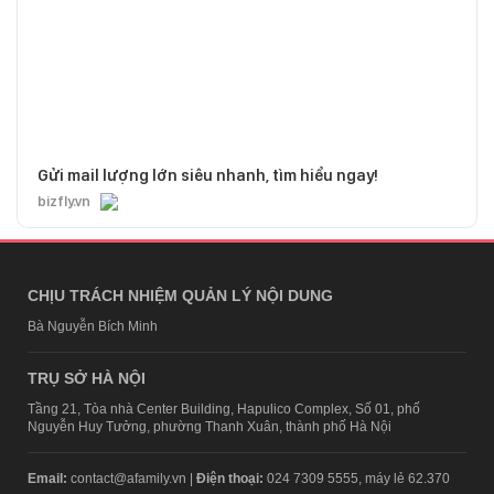
Gửi mail lượng lớn siêu nhanh, tìm hiểu ngay!
bizfly.vn
CHỊU TRÁCH NHIỆM QUẢN LÝ NỘI DUNG
Bà Nguyễn Bích Minh
TRỤ SỞ HÀ NỘI
Tầng 21, Tòa nhà Center Building, Hapulico Complex, Số 01, phố
Nguyễn Huy Tưởng, phường Thanh Xuân, thành phố Hà Nội
Email:
contact@afamily.vn |
Điện thoại:
024 7309 5555, máy lẻ 62.370