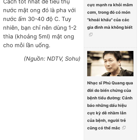
Cách tốt nhất để tiêu thụ
cực mạnh ra khỏi mâm
nước mật ong đó là pha với
cơm, trong đó có món
nước ấm 30-40 độ C. Tuy
"khoái khẩu" của các
nhiên, bạn chỉ nên dùng 1-2
gia đình mà không biết
thìa (khoảng 5ml) mật ong
cho mỗi lần uống.
(Nguồn: NDTV, Sohu)
Nhạc sĩ Phú Quang qua
đời do biến chứng của
bệnh tiểu đường: Cảnh
báo những dấu hiệu
cực kỳ dễ nhầm lẫn
của bệnh, người trẻ
cũng có thể mắc