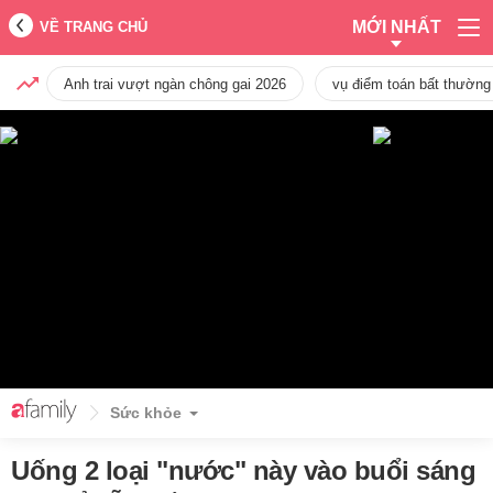
MỚI NHẤT
VỀ TRANG CHỦ
Anh trai vượt ngàn chông gai 2026
vụ điểm toán bất thường
Sức khỏe
Uống 2 loại "nước" này vào buổi sáng