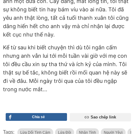
anh một đứa con. Cay đắng, mất lòng tin, tôi thật
sự không biết tin hay bám víu vào ai nữa. Tôi đã
yêu anh thật lòng, tất cả tuổi thanh xuân tôi cũng
dâng hiến hết cho anh vậy mà chỉ nhận lại được
kết cục như thế này.
Kể từ sau khi biết chuyện thì dù tôi ngắn cấm
nhưng anh vẫn lui tới mỗi tuần vài giờ với mẹ con
tôi đều cầu xin sự tha thứ và ích kỷ của mình. Tôi
thật sự bế tắc, không biết rồi mối quan hệ này sẽ
đi về đâu. Mỗi ngày trôi qua của tôi đều ngập
trong nước mắt...
Chia sẻ
Sao chép link
Tags:
Lừa Dối Tình Cảm
Lứa Đôi
Nhân Tính
Người Yêu\
K