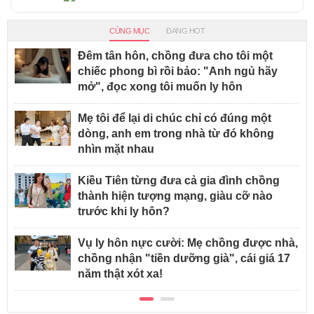
CÙNG MỤC
ĐANG HOT
Đêm tân hôn, chồng đưa cho tôi một
chiếc phong bì rồi bảo: "Anh ngủ hãy
mở", đọc xong tôi muốn ly hôn
Mẹ tôi để lại di chúc chỉ có đúng một
dòng, anh em trong nhà từ đó không
nhìn mặt nhau
Kiều Tiên từng đưa cả gia đình chồng
thành hiện tượng mạng, giàu cỡ nào
trước khi ly hôn?
Vụ ly hôn nực cười: Mẹ chồng được nhà,
chồng nhận "tiền dưỡng già", cái giá 17
năm thật xót xa!