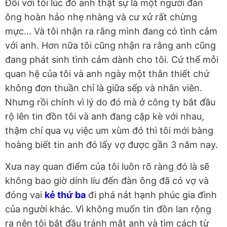
Đối với tôi lúc đó anh thật sự là một người đàn
ông hoàn hảo nhẹ nhàng và cư xử rất chừng
mực… Và tôi nhận ra rằng mình đang có tình cảm
với anh. Hơn nữa tôi cũng nhận ra rằng anh cũng
đang phát sinh tình cảm dành cho tôi. Cứ thế mỗi
quan hệ của tôi và anh ngày một thân thiết chứ
không đơn thuần chỉ là giữa sếp và nhân viên.
Nhưng rồi chính vì lý do đó mà ở công ty bắt đầu
rộ lên tin đồn tôi và anh đang cặp kè với nhau,
thậm chí qua vụ việc um xùm đó thì tôi mới bàng
hoàng biết tin anh đó lấy vợ được gần 3 năm nay.
Xưa nay quan điểm của tôi luôn rõ ràng đó là sẽ
không bao giờ dính líu đến đàn ông đã có vợ và
đóng vai
kẻ thứ ba
đi phá nát hạnh phúc gia đình
của người khác. Vì không muốn tin đồn lan rộng
ra nên tôi bắt đầu tránh mắt anh và tìm cách từ