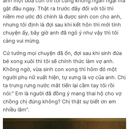
anh một đứa con thì tôi cũng không ngần ngại mà
gật đầu ngay. Thật ra trước đây đối với tôi thì
niềm mơ ước đó chính là được sinh con cho anh,
nhưng tôi định là đợi sau khi kết hôn thì mới tính
chuyện ấy, bây giờ anh đã ngỏ ý như vậy thì tôi
càng vui mừng.
Cứ tưởng mọi chuyện đã ổn, đợi sau khi sinh đứa
bé xong xuôi thì tôi sẽ chính thức làm vợ anh.
Không ngờ, vừa sinh con xong thì hôm đó một
người phụ nữ xuất hiện, tự xưng là vợ của anh. Chị
ta trưng rưng nước mắt tiến lại cầm tay tôi rồi
nói:" Em là người đã đồng ý mang thai hộ cho vợ
chồng chị đúng không? Chị thật sự biết ơn em
nhiều lắm".