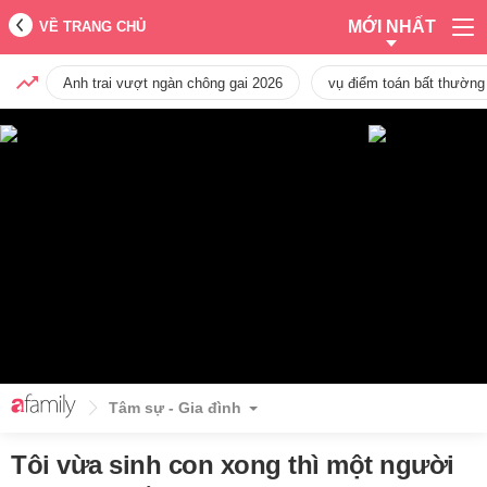
MỚI NHẤT
VỀ TRANG CHỦ
Anh trai vượt ngàn chông gai 2026
vụ điểm toán bất thường
Tâm sự - Gia đình
Tôi vừa sinh con xong thì một người