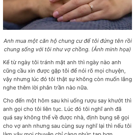
Anh mua một căn hộ chung cư để tôi đứng tên rồi
chung sống với tôi như vợ chồng. (Ảnh minh họa)
Kể từ ngày tôi tránh mặt anh thì ngày nào anh
cũng cầu xin được gặp tôi để nói rõ mọi chuyện,
vậy nhưng lúc đó tôi thật sự không còn muốn lắng
nghe thêm lời phân trần nào nữa.
Cho đến một hôm sau khi uống rượu say khướt thì
anh gọi cho tôi liên tục. Lúc đó tôi nghĩ anh đã
quá say không thể về được nhà, định bụng sẽ gọi
cho vợ anh nhưng sau cùng suy nghĩ lại thì nếu tôi
làm vậy mọi chuyện chỉ càng phức tạp hơn.