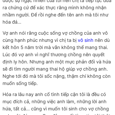
được sự ngạc nhiên của tôi nên chị ta tiếp tục đưa
ra chứng cứ để xác thực rằng mình không nhận
nhầm người. Để rồi nghe đến tên anh mà tôi như
hóa đá...
Vợ anh nói rằng cuộc sống vợ chồng của anh vô
cùng hạnh phúc nhưng vì chị ta bị
vô sinh
nên dù
kết hôn 5 năm trời mà vẫn không thể mang thai.
Lúc đó vợ anh vì nghĩ thương chồng nên quyết
định ly hôn. Nhưng anh một mực phản đối và hứa
sẽ đi tìm người mang thai hộ giúp vợ chồng anh.
Nghe tới đó mà tôi sốc nặng, thậm chí không còn
muốn sống tiếp.
Hóa ra lâu nay anh cố tình tiếp cận tôi là đều có
mục đích cả, những việc anh làm, những lời anh
hứa, tất cả... cũng vì muốn tôi sinh cho vợ chồng