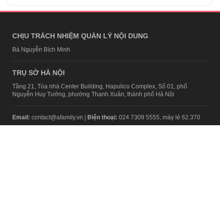
CHỊU TRÁCH NHIỆM QUẢN LÝ NỘI DUNG
Bà Nguyễn Bích Minh
TRỤ SỞ HÀ NỘI
Tầng 21, Tòa nhà Center Building, Hapulico Complex, Số 01, phố
Nguyễn Huy Tưởng, phường Thanh Xuân, thành phố Hà Nội
Email:
contact@afamily.vn |
Điện thoại:
024 7309 5555, máy lẻ 62.370
VPĐD TẠI TP.HCM
Tầng 4, Tòa nhà 123, số 127 Võ Văn Tần, Phường Xuân Hòa, TPHCM
Điện thoại:
028 7307 7979
Giấy phép thiết lập trang thông tin điện tử tổng hợp trên mạng số
2217/GP-TTĐT do Sở Thông tin và Truyền thông Hà Nội cấp ngày 10
tháng 4 năm 2019