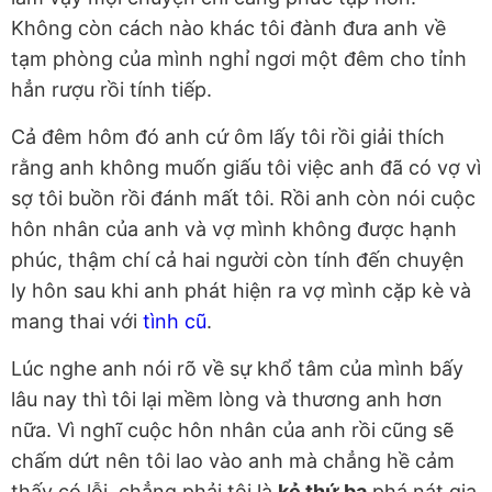
Không còn cách nào khác tôi đành đưa anh về
tạm phòng của mình nghỉ ngơi một đêm cho tỉnh
hẳn rượu rồi tính tiếp.
Cả đêm hôm đó anh cứ ôm lấy tôi rồi giải thích
rằng anh không muốn giấu tôi việc anh đã có vợ vì
sợ tôi buồn rồi đánh mất tôi. Rồi anh còn nói cuộc
hôn nhân của anh và vợ mình không được hạnh
phúc, thậm chí cả hai người còn tính đến chuyện
ly hôn sau khi anh phát hiện ra vợ mình cặp kè và
mang thai với
tình cũ
.
Lúc nghe anh nói rõ về sự khổ tâm của mình bấy
lâu nay thì tôi lại mềm lòng và thương anh hơn
nữa. Vì nghĩ cuộc hôn nhân của anh rồi cũng sẽ
chấm dứt nên tôi lao vào anh mà chẳng hề cảm
thấy có lỗi, chẳng phải tôi là
kẻ thứ ba
phá nát gia