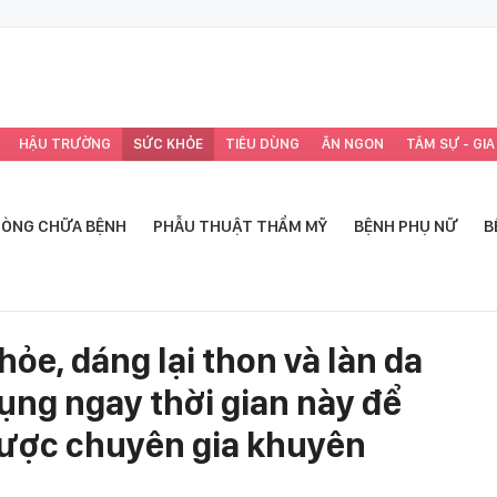
HẬU TRƯỜNG
SỨC KHỎE
TIÊU DÙNG
ĂN NGON
TÂM SỰ - GIA
ÒNG CHỮA BỆNH
PHẪU THUẬT THẨM MỸ
BỆNH PHỤ NỮ
B
ỏe, dáng lại thon và làn da
ụng ngay thời gian này để
được chuyên gia khuyên