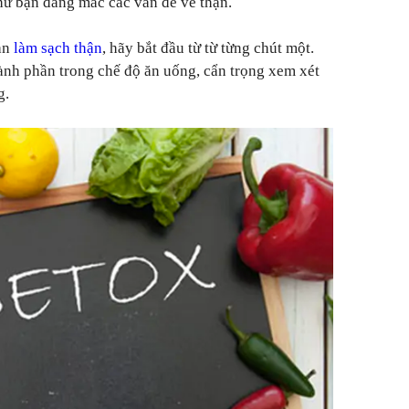
hư bạn đang mắc các vấn đề về thận.
oạn
làm sạch thận
, hãy bắt đầu từ từ từng chút một.
ành phần trong chế độ ăn uống, cẩn trọng xem xét
g.