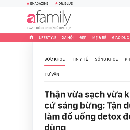
EMAGAZINE
DR. BLUE
LIFESTYLE
XÃ HỘI
ĐẸP
MẸ & BÉ
GIÁO DỤC
SỨC KHỎE
TIN Y TẾ
SỐNG KHỎE
PH
TƯ VẤN
Thận vừa sạch vừa kh
cứ sáng bừng: Tận d
làm đồ uống detox 
dùng