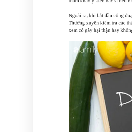
tham khảo ý kiến bác sĩ nếu n
Ngoài ra, khi bắt đầu công đ
Thường xuyên kiểm tra các th
xem có gây hại thận hay khôn