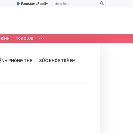
Fanpage aFamily
 ĐÌNH
40S CLUB
ỆNH PHÒNG THE
SỨC KHỎE TRẺ EM